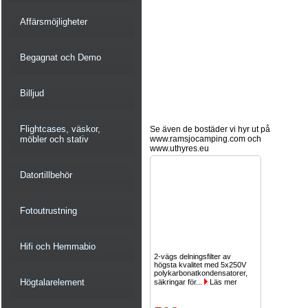
Affärsmöjligheter
Begagnat och Demo
Billjud
Flightcases, väskor,
Se även de bostäder vi hyr ut på
möbler och stativ
www.ramsjocamping.com och
www.uthyres.eu
Datortillbehör
Fotoutrustning
Hifi och Hemmabio
2-vägs delningsfilter av
högsta kvalitet med 5x250V
polykarbonatkondensatorer,
Högtalarelement
säkringar för...
Läs mer