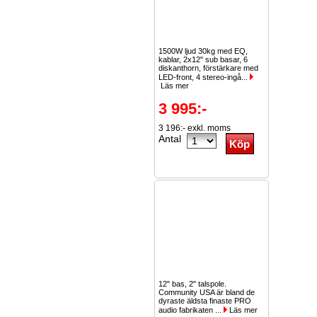
1500W ljud 30kg med EQ,
kablar, 2x12" sub basar, 6
diskanthorn, förstärkare med
LED-front, 4 stereo-ingå...
Läs mer
3 995:-
3 196:- exkl. moms
Antal
12" bas, 2" talspole.
Community USA är bland de
dyraste äldsta finaste PRO
audio fabrikaten ...
Läs mer