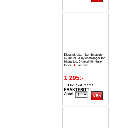
Klassisk gitarr, kombination
av metall- & nylonsträngar för
bästa ljud. 3 metall för lägre
toner...
Läs mer
1 295:-
1 036:- exkl. moms
FRAKTFRITT!
Antal