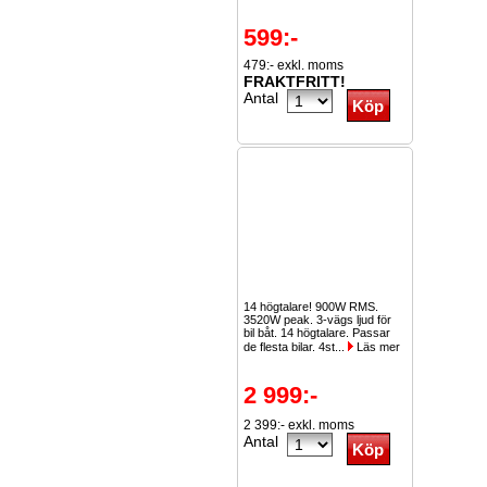
599:-
479:- exkl. moms
FRAKTFRITT!
Antal
14 högtalare! 900W RMS.
3520W peak. 3-vägs ljud för
bil båt. 14 högtalare. Passar
de flesta bilar. 4st...
Läs mer
2 999:-
2 399:- exkl. moms
Antal