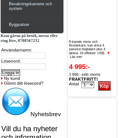
Bevakningskameror och
system
Byggsatser
Kom gärna på besök, messa eller
ring före, 0708567232
8-kanals mixer och
förstärkare, kan driva 4
passiva högtalare plus 4
Användarnamn:
aktiva. 16 effekter. USB...
Läs mer
Lösenord:
4 995:-
3 996:- exkl. moms
Ny kund
FRAKTFRITT!
Glömt ditt lösenord?
Antal
Nyhetsbrev
Vill du ha nyheter
och information