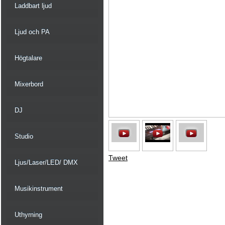
Laddbart ljud
Ljud och PA
Högtalare
Mixerbord
DJ
Studio
Tweet
Ljus/Laser/LED/ DMX
Musikinstrument
Uthyrning