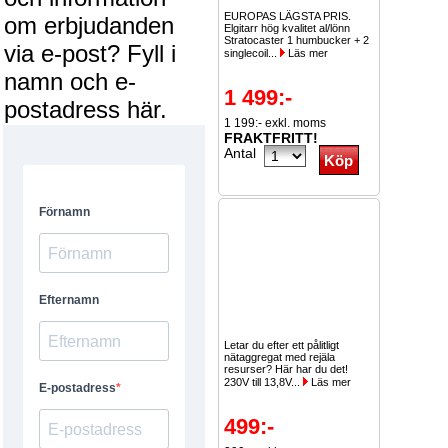
EUROPAS LÄGSTA PRIS.
om erbjudanden
Elgitarr hög kvalitet al/lönn
Stratocaster 1 humbucker + 2
via e-post? Fyll i
singlecoil...
Läs mer
namn och e-
1 499:-
postadress här.
1 199:- exkl. moms
FRAKTFRITT!
Antal
Letar du efter ett pålitligt
nätaggregat med rejäla
resurser? Här har du det!
230V till 13,8V...
Läs mer
499:-