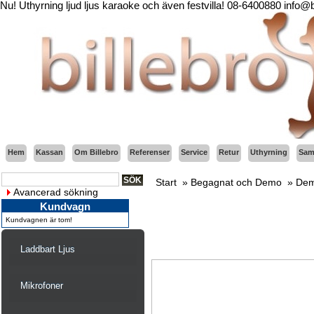
Nu! Uthyrning ljud ljus karaoke och även festvilla! 08-6400880 info@
Hem
Kassan
Om Billebro
Referenser
Service
Retur
Uthyrning
Sama
Start
»
Begagnat och Demo
»
Dem
Avancerad sökning
Kundvagn
Kundvagnen är tom!
Laddbart Ljus
Mikrofoner