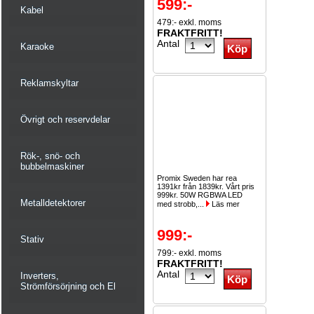
599:-
Kabel
479:- exkl. moms
FRAKTFRITT!
Antal
Karaoke
Reklamskyltar
Övrigt och reservdelar
Rök-, snö- och
bubbelmaskiner
Promix Sweden har rea
1391kr från 1839kr. Vårt pris
999kr. 50W RGBWA LED
Metalldetektorer
med strobb,...
Läs mer
999:-
Stativ
799:- exkl. moms
FRAKTFRITT!
Antal
Inverters,
Strömförsörjning och El