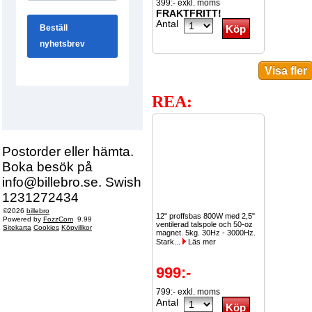
399:- exkl. moms
FRAKTFRITT!
Antal
REA:
Postorder eller hämta.
Boka besök på
info@billebro.se. Swish
1231272434
©2026
billebro
12" proffsbas 800W med 2,5"
Powered by
FozzCom
9.99
ventilerad talspole och 50-oz
Sitekarta
Cookies
Köpvillkor
magnet. 5kg. 30Hz - 3000Hz.
Stark...
Läs mer
999:-
799:- exkl. moms
Antal