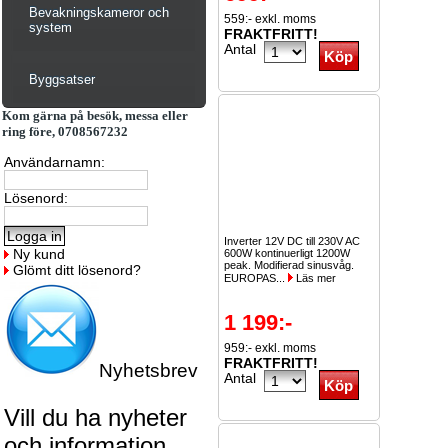
Bevakningskameror och
559:- exkl. moms
system
FRAKTFRITT!
Antal
Byggsatser
Kom gärna på besök, messa eller
ring före, 0708567232
Användarnamn:
Lösenord:
Inverter 12V DC till 230V AC
Ny kund
600W kontinuerligt 1200W
peak. Modifierad sinusvåg.
Glömt ditt lösenord?
EUROPAS...
Läs mer
1 199:-
959:- exkl. moms
FRAKTFRITT!
Nyhetsbrev
Antal
Vill du ha nyheter
och information