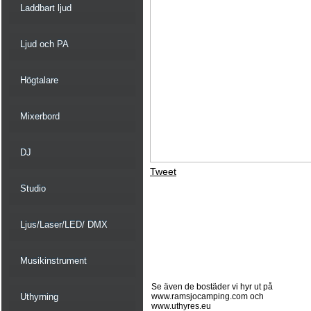
Laddbart ljud
Ljud och PA
Högtalare
Mixerbord
DJ
Tweet
Studio
Ljus/Laser/LED/ DMX
Musikinstrument
Se även de bostäder vi hyr ut på
Uthyrning
www.ramsjocamping.com och
www.uthyres.eu