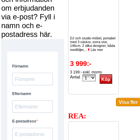
om erbjudanden
via e-post? Fyll i
namn och e-
postadress här.
DJ och studio-möbel, portabel
med 3 väskor, extra stor,
146cm. 2 olika designer, båda
medföljer,...
Läs mer
3 999:-
3 199:- exkl. moms
Antal
REA: