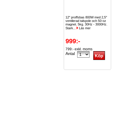
12" proffsbas 800W med 2,5"
ventilerad talspole och 50-oz
magnet. 5kg. 30Hz - 3000Hz.
Stark...
Läs mer
999:-
799:- exkl. moms
Antal