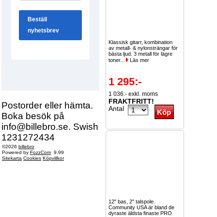
Klassisk gitarr, kombination
av metall- & nylonsträngar för
bästa ljud. 3 metall för lägre
toner...
Läs mer
1 295:-
1 036:- exkl. moms
FRAKTFRITT!
Postorder eller hämta.
Antal
Boka besök på
info@billebro.se. Swish
1231272434
©2026
billebro
Powered by
FozzCom
9.99
Sitekarta
Cookies
Köpvillkor
12" bas, 2" talspole.
Community USA är bland de
dyraste äldsta finaste PRO