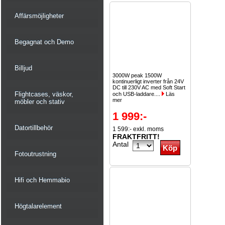
Affärsmöjligheter
Begagnat och Demo
Billjud
3000W peak 1500W
kontinuerligt inverter från 24V
DC till 230V AC med Soft Start
Flightcases, väskor,
och USB-laddare....
Läs
mer
möbler och stativ
1 999:-
Datortillbehör
1 599:- exkl. moms
FRAKTFRITT!
Antal
Fotoutrustning
Hifi och Hemmabio
Högtalarelement