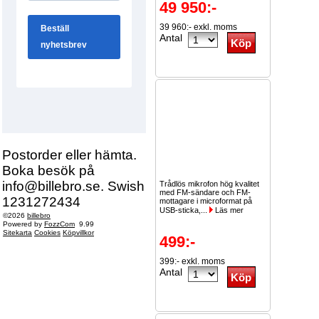
49 950:-
39 960:- exkl. moms
Antal
Postorder eller hämta.
Boka besök på
info@billebro.se. Swish
Trådlös mikrofon hög kvalitet
med FM-sändare och FM-
1231272434
mottagare i microformat på
USB-sticka,...
Läs mer
©2026
billebro
Powered by
FozzCom
9.99
Sitekarta
Cookies
Köpvillkor
499:-
399:- exkl. moms
Antal