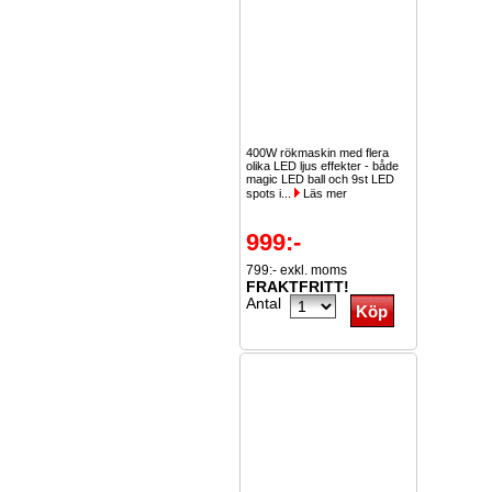
400W rökmaskin med flera
olika LED ljus effekter - både
magic LED ball och 9st LED
spots i...
Läs mer
999:-
799:- exkl. moms
FRAKTFRITT!
Antal