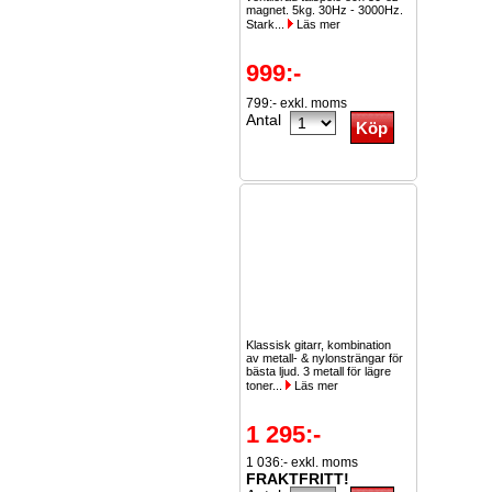
magnet. 5kg. 30Hz - 3000Hz.
Stark...
Läs mer
999:-
799:- exkl. moms
Antal
Klassisk gitarr, kombination
av metall- & nylonsträngar för
bästa ljud. 3 metall för lägre
toner...
Läs mer
1 295:-
1 036:- exkl. moms
FRAKTFRITT!