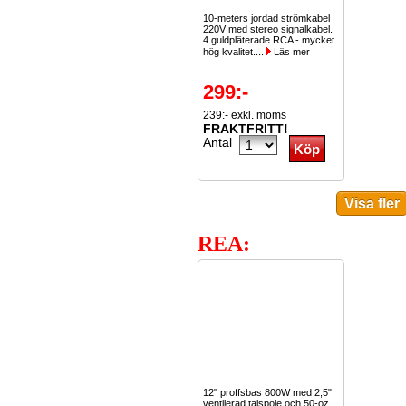
10-meters jordad strömkabel
220V med stereo signalkabel.
4 guldpläterade RCA - mycket
hög kvalitet....
Läs mer
299:-
239:- exkl. moms
FRAKTFRITT!
Antal
REA:
12" proffsbas 800W med 2,5"
ventilerad talspole och 50-oz