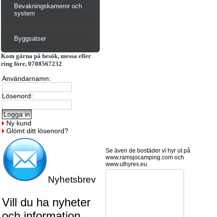
Bevakningskameror och
system
Byggsatser
Kom gärna på besök, messa eller
ring före, 0708567232
Användarnamn:
Lösenord:
Ny kund
Glömt ditt lösenord?
Se även de bostäder vi hyr ut på
www.ramsjocamping.com och
www.uthyres.eu
Nyhetsbrev
Vill du ha nyheter
och information