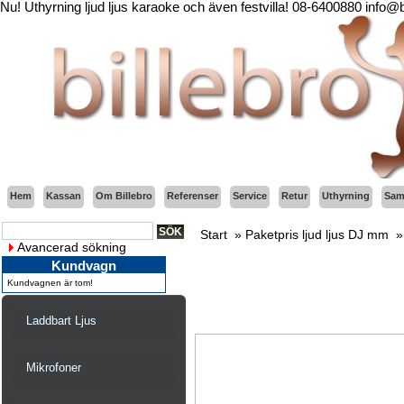
Nu! Uthyrning ljud ljus karaoke och även festvilla! 08-6400880 info@
Hem
Kassan
Om Billebro
Referenser
Service
Retur
Uthyrning
Sama
Start
»
Paketpris ljud ljus DJ mm
Avancerad sökning
Kundvagn
Kundvagnen är tom!
Laddbart Ljus
Mikrofoner