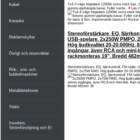
Kabel
Två 3-vägs högtalare 1200W, extra stark bas, 2 r
gummi-upphängda basar. Fyller varda...
Läs m
Karaoke
Stereoförstärkare, EQ, fjärrkont
Reklamskyltar
USB-spelare. 2x250W PMPO, 
Hög ljudkvalitet 20-20.000Hz. 6
ingångar, även RCA och mini-t
Övrigt och reservdelar
rackmonteras 19". Bredd 482m
Stereoförstärkare, EQ, fjärrkontroll. FM-radio
Rök-, snö- och
PMPO, 2x75W RMS. Hög ljudkvalitet 20-20.000
bubbelmaskiner
Metalldetektorer
Stativ
Inverters,
Strömförsörjning och El