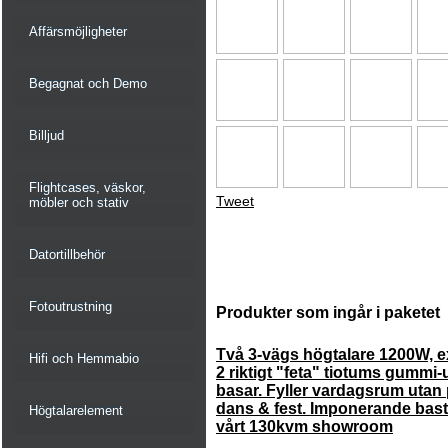
Affärsmöjligheter
Begagnat och Demo
Billjud
Flightcases, väskor,
Tweet
möbler och stativ
Datortillbehör
Fotoutrustning
Produkter som ingår i paketet
Två 3-vägs högtalare 1200W, ex
Hifi och Hemmabio
2 riktigt "feta" tiotums gumm
basar. Fyller vardagsrum utan
dans & fest. Imponerande bas
Högtalarelement
vårt 130kvm showroom