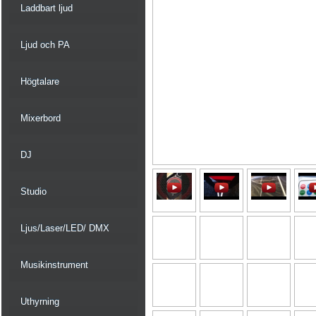
Laddbart ljud
Ljud och PA
Högtalare
Mixerbord
DJ
Studio
Ljus/Laser/LED/ DMX
Musikinstrument
Uthyrning