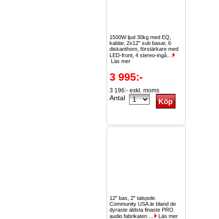
1500W ljud 30kg med EQ,
kablar, 2x12" sub basar, 6
diskanthorn, förstärkare med
LED-front, 4 stereo-ingå...
Läs mer
3 995:-
3 196:- exkl. moms
Antal
12" bas, 2" talspole.
Community USA är bland de
dyraste äldsta finaste PRO
audio fabrikaten ...
Läs mer