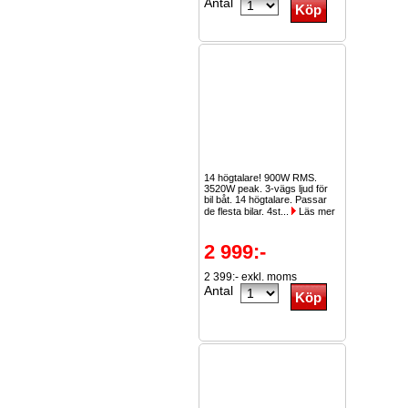
Antal
14 högtalare! 900W RMS.
3520W peak. 3-vägs ljud för
bil båt. 14 högtalare. Passar
de flesta bilar. 4st...
Läs mer
2 999:-
2 399:- exkl. moms
Antal