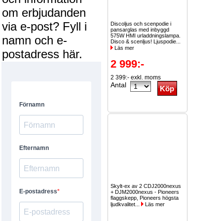
om erbjudanden
via e-post? Fyll i
Discoljus och scenpodie i
pansarglas med inbyggd
575W HMI urladdningslampa.
namn och e-
Disco & scenljus! Ljuspodie...
Läs mer
postadress här.
2 999:-
2 399:- exkl. moms
Antal
Skylt-ex av 2 CDJ2000nexus
+ DJM2000nexus - Pioneers
flaggskepp, Pioneers högsta
ljudkvalitet...
Läs mer