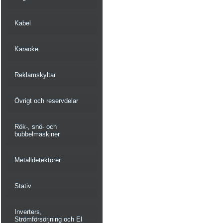
Kabel
Karaoke
Reklamskyltar
Övrigt och reservdelar
Rök-, snö- och
bubbelmaskiner
Metalldetektorer
Stativ
Inverters,
Strömförsörjning och El