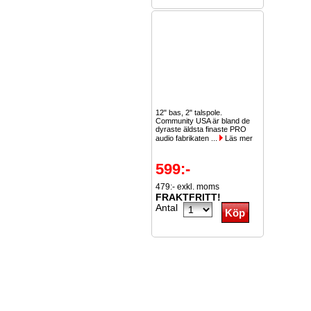
12" bas, 2" talspole.
Community USA är bland de
dyraste äldsta finaste PRO
audio fabrikaten ...
Läs mer
599:-
479:- exkl. moms
FRAKTFRITT!
Antal