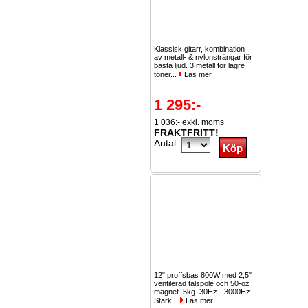
Klassisk gitarr, kombination
av metall- & nylonsträngar för
bästa ljud. 3 metall för lägre
toner...
Läs mer
1 295:-
1 036:- exkl. moms
FRAKTFRITT!
Antal
12" proffsbas 800W med 2,5"
ventilerad talspole och 50-oz
magnet. 5kg. 30Hz - 3000Hz.
Stark...
Läs mer