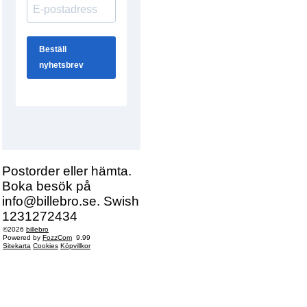
Postorder eller hämta.
Boka besök på
info@billebro.se. Swish
1231272434
©2026
billebro
Powered by
FozzCom
9.99
Sitekarta
Cookies
Köpvillkor