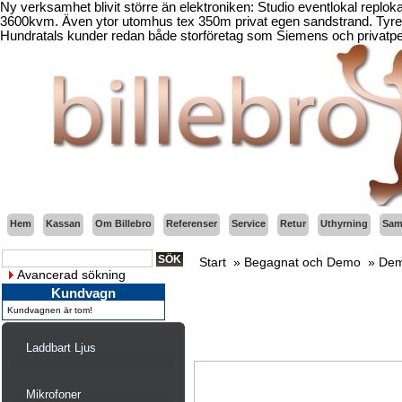
Ny verksamhet blivit större än elektroniken: Studio eventlokal replo
3600kvm. Även ytor utomhus tex 350m privat egen sandstrand. Tyresö
Hundratals kunder redan både storföretag som Siemens och privatper
Hem
Kassan
Om Billebro
Referenser
Service
Retur
Uthyrning
Sama
Start
»
Begagnat och Demo
»
Dem
Avancerad sökning
Kundvagn
Kundvagnen är tom!
Laddbart Ljus
Mikrofoner