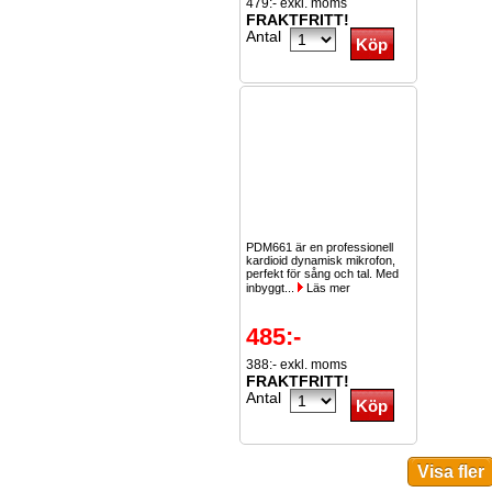
479:- exkl. moms
FRAKTFRITT!
Antal
PDM661 är en professionell
kardioid dynamisk mikrofon,
perfekt för sång och tal. Med
inbyggt...
Läs mer
485:-
388:- exkl. moms
FRAKTFRITT!
Antal