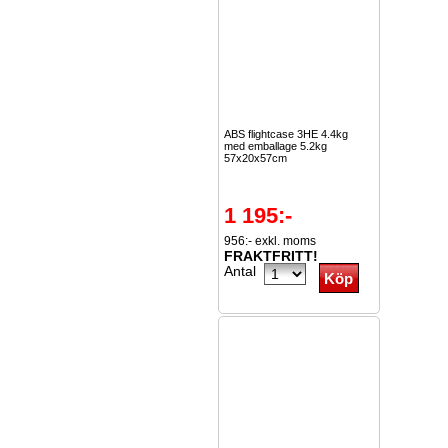
ABS flightcase 3HE 4.4kg
med emballage 5.2kg
57x20x57cm
1 195:-
956:- exkl. moms
FRAKTFRITT!
Antal