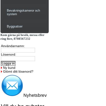
Bevakningskameror och
system
Byggsatser
Kom gärna på besök, messa eller
ring före, 0708567232
Användarnamn:
Lösenord:
Ny kund
Glömt ditt lösenord?
Nyhetsbrev