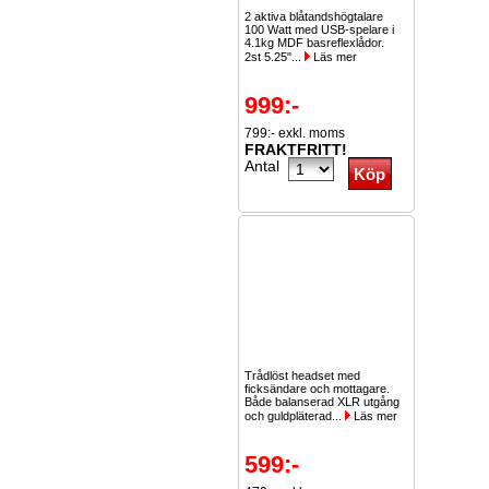
2 aktiva blåtandshögtalare
100 Watt med USB-spelare i
4.1kg MDF basreflexlådor.
2st 5.25"...
Läs mer
999:-
799:- exkl. moms
FRAKTFRITT!
Antal
Trådlöst headset med
ficksändare och mottagare.
Både balanserad XLR utgång
och guldpläterad...
Läs mer
599:-