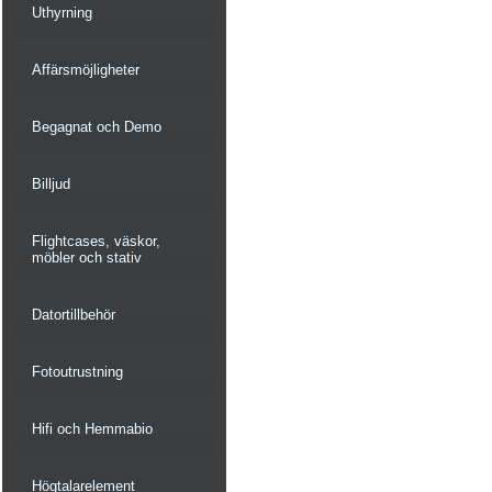
Uthyrning
Affärsmöjligheter
Begagnat och Demo
Billjud
Flightcases, väskor,
möbler och stativ
Datortillbehör
Fotoutrustning
Hifi och Hemmabio
Högtalarelement