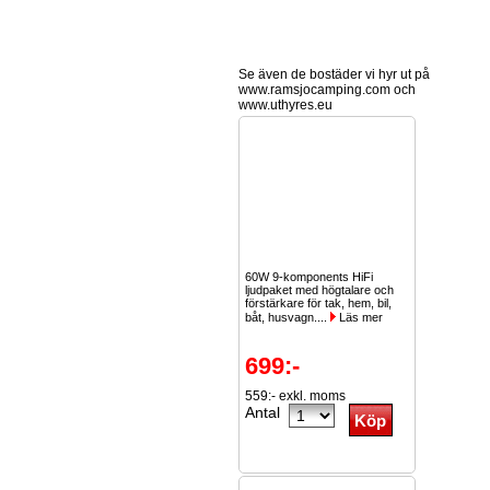
Se även de bostäder vi hyr ut på
www.ramsjocamping.com och
www.uthyres.eu
60W 9-komponents HiFi
ljudpaket med högtalare och
förstärkare för tak, hem, bil,
båt, husvagn....
Läs mer
699:-
559:- exkl. moms
Antal