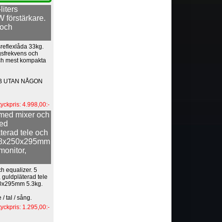
liters
 förstärkare.
 och
sreflexlåda 33kg.
gsfrekvens och
ch mest kompakta
UB UTAN NÅGON
tyckpris: 4.998,00:-
 med mixer och
med
terad tele och
18x250x295mm
monitor,
h equalizer. 5
guldpläterad tele
0x295mm 5.3kg.
/ tal / sång.
tyckpris: 1.295,00:-