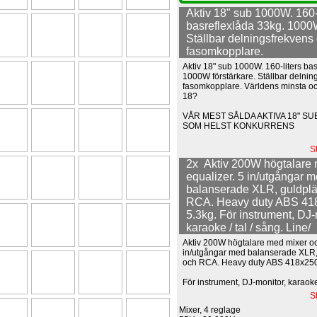
Aktiv 18" sub 1000W. 160-
basreflexlåda 33kg. 1000W
Ställbar delningsfrekvens
fasomkopplare.
Aktiv 18" sub 1000W. 160-liters ba
1000W förstärkare. Ställbar delnin
fasomkopplare. Världens minsta o
18?
VÅR MEST SÅLDA AKTIVA 18" S
SOM HELST KONKURRENS
S
2x Aktiv 200W högtalare
equalizer. 5 in/utgångar 
balanserade XLR, guldplä
RCA. Heavy duty ABS 4
5.3kg. För instrument, DJ-
karaoke / tal / sång. Line/
Aktiv 200W högtalare med mixer oc
in/utgångar med balanserade XLR, 
och RCA. Heavy duty ABS 418x25
För instrument, DJ-monitor, karaoke 
S
Mixer, 4 reglage