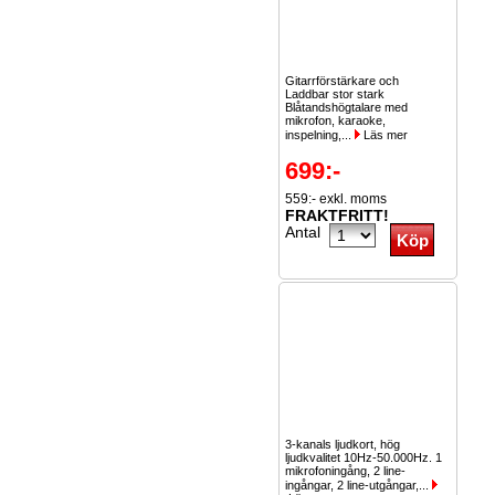
Gitarrförstärkare och
Laddbar stor stark
Blåtandshögtalare med
mikrofon, karaoke,
inspelning,...
Läs mer
699:-
559:- exkl. moms
FRAKTFRITT!
Antal
3-kanals ljudkort, hög
ljudkvalitet 10Hz-50.000Hz. 1
mikrofoningång, 2 line-
ingångar, 2 line-utgångar,...