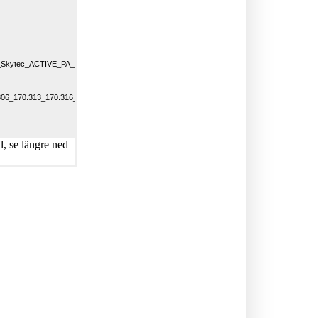
16_Skytec_ACTIVE_PA_SPEAKERS_UK_NL_D_FR_ES.PDF
306_170.313_170.316_Skytec
, se längre ned