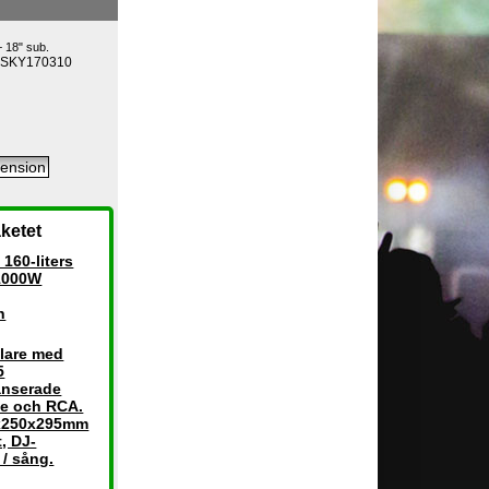
+ 18" sub.
+SKY170310
ketet
160-liters
 1000W
h
lare med
5
anserade
le och RCA.
8x250x295mm
, DJ-
 / sång.