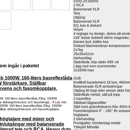
55Hz-20.000Hz
2 RCA
Balanserad XLR
Tele
Utgång:
Balanserad XLR
EQ, bas & diskant
Volym
4 reglage ny design, sköna att anv
2x8" basar dubbelt större magneter, 
klarare ljud, bättre bas
Diskant titanmembran kompression
2x7kg
26x30x42cm
bärhandtag
Stativfäste, köp stativ 499:-/st
om ingår i paketet
Lägg ned som scenmonitor
2x160W max
ub 1000W. 160-liters basreflexlåda
SUB:
Kraftfullt baselement 18 tum, 460m
 förstärkare. Ställbar
Balanserade XLR-anslutningar
ekvens och fasomkopplare.
Utgång till topp eller annan aktiv hö
Stativfäste metall, sätt på topp
2 basreflex
0W. 160-liters basreflexlåda 33kg. 1000W
bar delningsfrekvens och fasomkopp...
Läs mer
Ställbart lågpassfilter
Ställ övre gränsfrekvens från 40Hz t
Fasomkopplare 0° - 180° för anpassn
högtalare
 högtalare med mixer och
2 bärhandtag
Frontgaller, hörnbeslag metall
5 in/utgångar med balanserade
Ytskydd filtmatta
äterad tele och RCA. Heavy duty