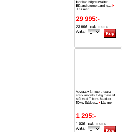
fabrikat, högre kvalitet.
Blåtand stereo parning,...
Läs mer
29 995:-
23 996:- exkl. moms
Antal
Vevstativ 3 meters extra
stark modell i 12kg massivt
stål med T-bom. Maxlast
50kg. Ställbar...
Läs mer
1 295:-
1 036:- exkl. moms
Antal