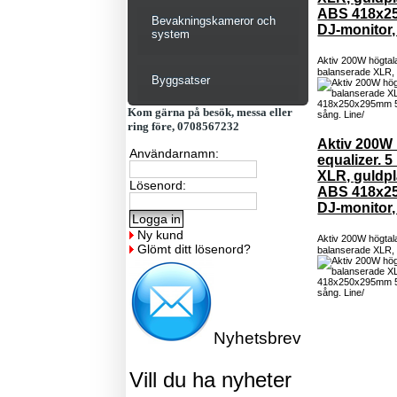
ABS 418x25
Bevakningskameror och
DJ-monitor, 
system
Aktiv 200W högtal
balanserade XLR, 
Byggsatser
Kom gärna på besök, messa eller
ring före, 0708567232
Aktiv 200W
Användarnamn:
equalizer. 
XLR, guldpl
Lösenord:
ABS 418x25
DJ-monitor, 
Ny kund
Aktiv 200W högtal
Glömt ditt lösenord?
balanserade XLR, 
Nyhetsbrev
Vill du ha nyheter