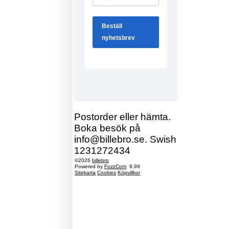
Postorder eller hämta.
Boka besök på
info@billebro.se. Swish
1231272434
©2026
billebro
Powered by
FozzCom
9.99
Sitekarta
Cookies
Köpvillkor