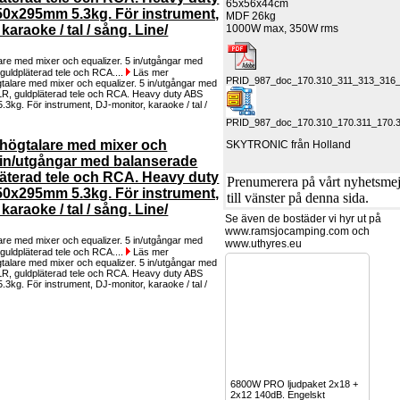
65x56x44cm
0x295mm 5.3kg. För instrument,
MDF 26kg
1000W max, 350W rms
karaoke / tal / sång. Line/
are med mixer och equalizer. 5 in/utgångar med
guldpläterad tele och RCA....
Läs mer
PRID_987_doc_170.310_311_313_3
PRID_987_doc_170.310_170.311_170.
 högtalare med mixer och
SKYTRONIC från Holland
5 in/utgångar med balanserade
äterad tele och RCA. Heavy duty
Prenumerera på vårt nyhetsmejl
0x295mm 5.3kg. För instrument,
till vänster på denna sida.
karaoke / tal / sång. Line/
Se även de bostäder vi hyr ut på
www.ramsjocamping.com och
are med mixer och equalizer. 5 in/utgångar med
www.uthyres.eu
guldpläterad tele och RCA....
Läs mer
6800W PRO ljudpaket 2x18 +
2x12 140dB. Engelskt