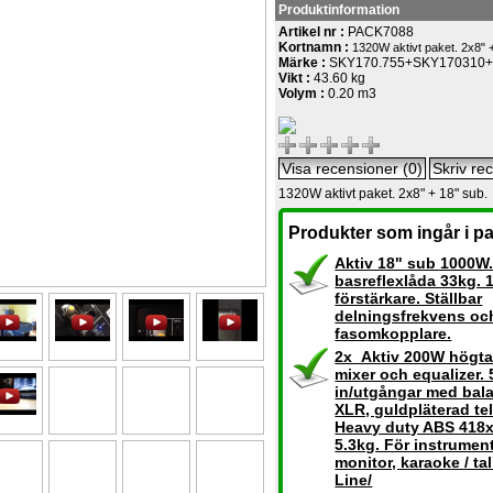
Produktinformation
Artikel nr :
PACK7088
Kortnamn :
1320W aktivt paket. 2x8" 
Märke :
SKY170.755+SKY170310
Vikt :
43.60 kg
Volym :
0.20 m3
1320W aktivt paket. 2x8" + 18" sub.
Produkter som ingår i pa
Aktiv 18" sub 1000W. 
basreflexlåda 33kg.
förstärkare. Ställbar
delningsfrekvens oc
fasomkopplare.
2x Aktiv 200W högta
mixer och equalizer. 
in/utgångar med bal
XLR, guldpläterad te
Heavy duty ABS 41
5.3kg. För instrument
monitor, karaoke / tal
Line/