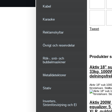
Kabel
Karaoke
Tweet
Reklamskyltar
Övrigt och reservdelar
Produkter s
Rök-, snö- och
bubbelmaskiner
Aktiv 18" s
33kg. 1000W
Metalldetektorer
delningsfr
Aktiv 18" sub 100
Stativ
förstärkare. Ställ
Inverters,
Aktiv 200W
Strömförsörjning och El
equalizer. 
XLR, guldpl