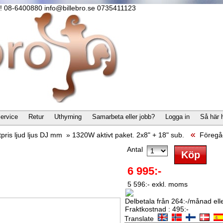
lla! 08-6400880 info@billebro.se 0735411123
ervice
Retur
Uthyrning
Samarbeta eller jobb?
Logga in
Så här 
pris ljud ljus DJ mm
»
1320W aktivt paket. 2x8" + 18" sub.
Föregå
Antal
6 995:-
5 596:- exkl. moms
Delbetala från 264:-/månad eller
Fraktkostnad : 495:-
Translate