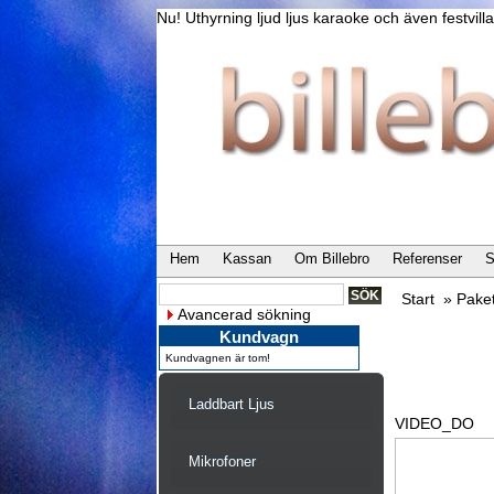
Nu! Uthyrning ljud ljus karaoke och även festvi
Hem
Kassan
Om Billebro
Referenser
S
Start
»
Paket
Avancerad sökning
Kundvagn
Kundvagnen är tom!
Laddbart Ljus
VIDEO_DO
Mikrofoner