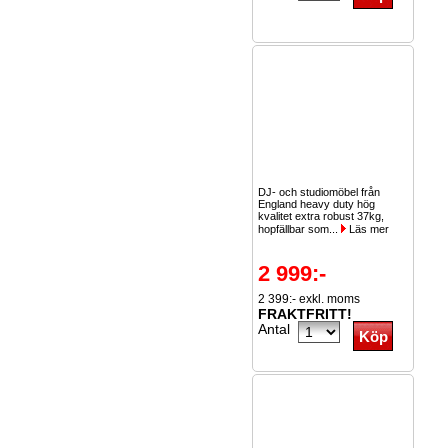
DJ- och studiomöbel från
England heavy duty hög
kvalitet extra robust 37kg,
hopfällbar som...
Läs mer
2 999:-
2 399:- exkl. moms
FRAKTFRITT!
Antal