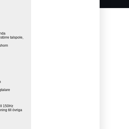
ända
större talspole,
shorn
m
gtalare
ill 150Hz
ing till övriga