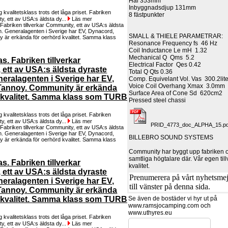
Hål 353mm
Inbyggnadsdjup 131mm
 kvalitetsklass trots det låga priset. Fabriken
8 fästpunkter
ty, ett av USA:s äldsta dy...
Läs mer
SMALL & THIELE PARAMETRAR:
Resonance Frequency fs
46 Hz
Coil Inductance Le mH
1.32
Mechanical Q Qms
5.2
s. Fabriken tillverkar
Electrical Factor Qes
0.42
ett av USA:s äldsta dyraste
Total Q Qts
0.36
eralagenten i Sverige har EV,
Comp. Equivelant Vol. Vas
300.2lit
Voice Coil Overhang Xmax
3.0mm
Tannoy. Community är erkända
Surface Area of Cone Sd
620cm2
 kvalitet. Samma klass som TURB
Pressed steel chassi
 kvalitetsklass trots det låga priset. Fabriken
ty, ett av USA:s äldsta dy...
Läs mer
PRID_4773_doc_ALPHA_15.pd
BILLEBRO SOUND SYSTEMS
Community har byggt upp fabriken oc
samtliga högtalare där. Vår egen til
s. Fabriken tillverkar
kvalitet.
ett av USA:s äldsta dyraste
Prenumerera på vårt nyhetsmejl
eralagenten i Sverige har EV,
till vänster på denna sida.
Tannoy. Community är erkända
Se även de bostäder vi hyr ut på
 kvalitet. Samma klass som TURB
www.ramsjocamping.com och
www.uthyres.eu
 kvalitetsklass trots det låga priset. Fabriken
ty, ett av USA:s äldsta dy...
Läs mer