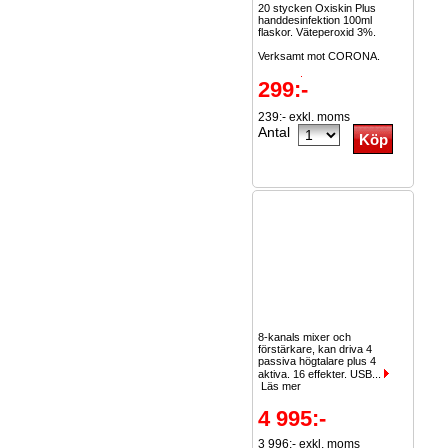
20 stycken Oxiskin Plus
handdesinfektion 100ml
flaskor. Väteperoxid 3%.
Verksamt mot CORONA.
Kostar...
Läs mer
299:-
239:- exkl. moms
Antal
8-kanals mixer och
förstärkare, kan driva 4
passiva högtalare plus 4
aktiva. 16 effekter. USB...
Läs mer
4 995:-
3 996:- exkl. moms