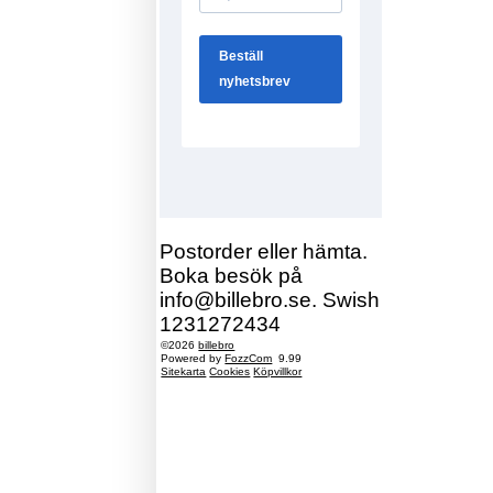
Postorder eller hämta.
Boka besök på
info@billebro.se. Swish
1231272434
©2026
billebro
Powered by
FozzCom
9.99
Sitekarta
Cookies
Köpvillkor