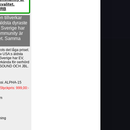
valitet.
URB
 tillverkar
ldsta dyraste
 Sverige har
ommunity är
tet. Samma
ots det låga priset.
av USA:s äldsta
Sverige har EV,
rkända för oerhörd
BOSOUND OCH JBL.
assi. ALPHA-15
Styckpris: 999,00:-
mm
dning