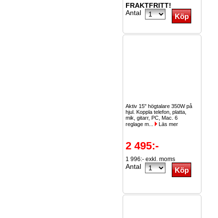
FRAKTFRITT!
Antal
Aktiv 15" högtalare 350W på
hjul. Koppla telefon, platta,
mik, gitarr, PC, Mac. 6
reglage m...
Läs mer
2 495:-
1 996:- exkl. moms
Antal