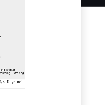
er
f
h tillverkar
lverkning. Extra hög
, se längre ned