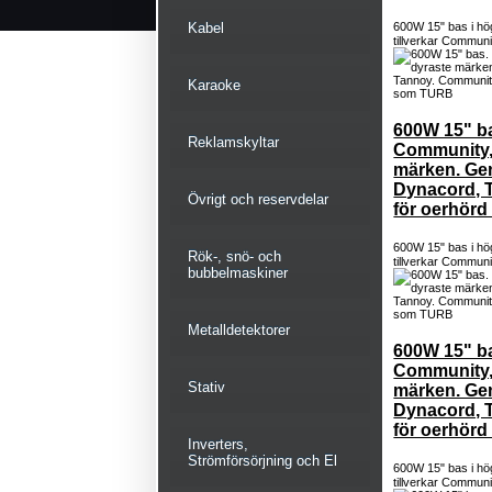
Kabel
600W 15" bas i hög
tillverkar Communi
Karaoke
600W 15" ba
Reklamskyltar
Community, 
märken. Gen
Dynacord, 
Övrigt och reservdelar
för oerhörd
600W 15" bas i hög
Rök-, snö- och
tillverkar Communi
bubbelmaskiner
Metalldetektorer
600W 15" ba
Community, 
Stativ
märken. Gen
Dynacord, 
för oerhörd
Inverters,
Strömförsörjning och El
600W 15" bas i hög
tillverkar Communi