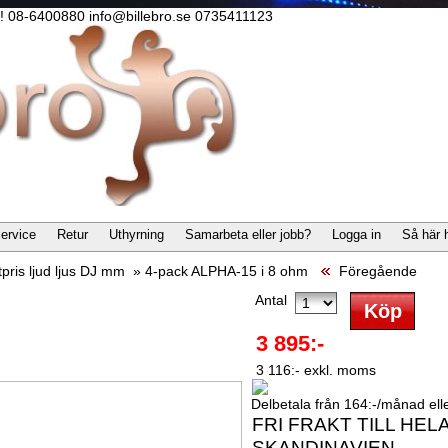
lla! 08-6400880 info@billebro.se 0735411123
ervice
Retur
Uthyrning
Samarbeta eller jobb?
Logga in
Så här 
pris ljud ljus DJ mm
»
4-pack ALPHA-15 i 8 ohm
Föregående
Antal
3 895:-
3 116:- exkl. moms
Delbetala från 164:-/månad eller
FRI FRAKT TILL HEL
SKANDINAVIEN