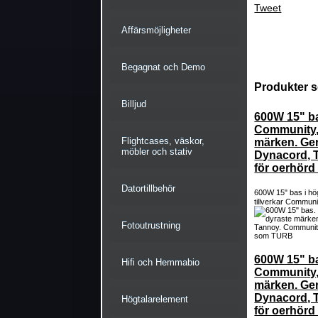
Tweet
Affärsmöjligheter
Begagnat och Demo
Produkter s
Billjud
600W 15" ba
Community, 
Flightcases, väskor,
märken. Gen
möbler och stativ
Dynacord, 
för oerhörd
Datortillbehör
600W 15" bas i hög
tillverkar Communi
Fotoutrustning
600W 15" ba
Hifi och Hemmabio
Community, 
märken. Gen
Dynacord, 
Högtalarelement
för oerhörd