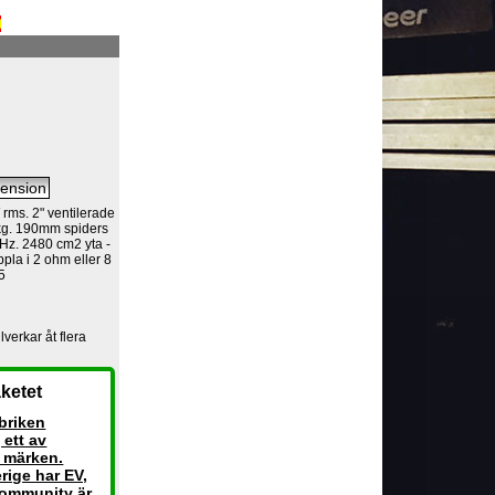
ms. 2" ventilerade
kg. 190mm spiders
 35Hz. 2480 cm2 yta -
pla i 2 ohm eller 8
5
llverkar åt flera
ketet
briken
 ett av
 märken.
rige har EV,
Community är