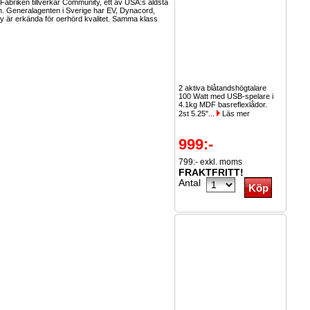
2 aktiva blåtandshögtalare
100 Watt med USB-spelare i
4.1kg MDF basreflexlådor.
2st 5.25"...
Läs mer
999:-
799:- exkl. moms
FRAKTFRITT!
Antal