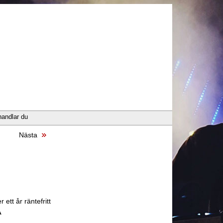
handlar du
Nästa
 ett år räntefritt
A