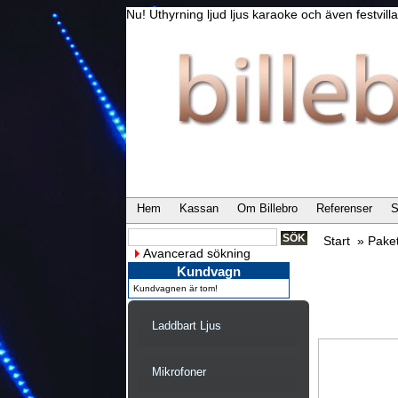
Nu! Uthyrning ljud ljus karaoke och även festvi
Hem
Kassan
Om Billebro
Referenser
S
Start
»
Paket
Avancerad sökning
Kundvagn
Kundvagnen är tom!
Laddbart Ljus
Mikrofoner