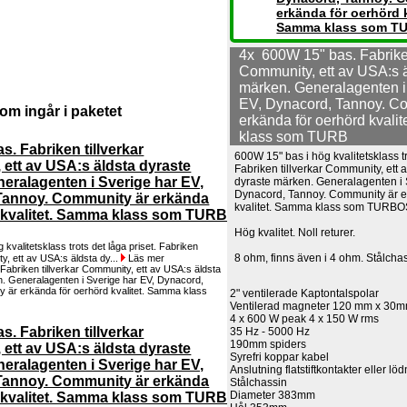
erkända för oerhörd k
Samma klass som T
4x 600W 15" bas. Fabriken
Community, ett av USA:s ä
märken. Generalagenten i
EV, Dynacord, Tannoy. C
om ingår i paketet
erkända för oerhörd kvali
klass som TURB
s. Fabriken tillverkar
600W 15" bas i hög kvalitetsklass tr
ett av USA:s äldsta dyraste
Fabriken tillverkar Community, ett 
eralagenten i Sverige har EV,
dyraste märken. Generalagenten i 
Dynacord, Tannoy. Community är e
Tannoy. Community är erkända
kvalitet. Samma klass som TUR
 kvalitet. Samma klass som TURB
Hög kvalitet. Noll returer.
 kvalitetsklass trots det låga priset. Fabriken
8 ohm, finns även i 4 ohm. Stålch
ty, ett av USA:s äldsta dy...
Läs mer
2" ventilerade Kaptontalspolar
Ventilerad magneter 120 mm x 30
4 x 600 W peak 4 x 150 W rms
s. Fabriken tillverkar
35 Hz - 5000 Hz
190mm spiders
ett av USA:s äldsta dyraste
Syrefri koppar kabel
eralagenten i Sverige har EV,
Anslutning flatstiftkontakter eller lö
Tannoy. Community är erkända
Stålchassin
Diameter 383mm
 kvalitet. Samma klass som TURB