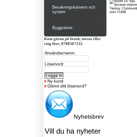
Bevakningskameror och
system
Byggsatser
Kom gärna på besök, messa eller
ring före, 0708567232
Användarnamn:
Lösenord:
Ny kund
Glömt ditt lösenord?
Nyhetsbrev
Vill du ha nyheter