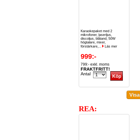
Karaokepaket med 2
mikrofoner, laserljus,
discoljus, blåtand, 50W
högtalare, mixer,
förstärkare,...
Läs mer
999:-
799:- exkl. moms
FRAKTFRITT!
Antal
REA: