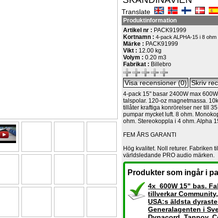
Translate
Produktinformation
Artikel nr :
PACK91999
Kortnamn :
4-pack ALPHA-15 i 8 ohm
Märke :
PACK91999
Vikt :
12.00 kg
Volym :
0.20 m3
Fabrikat :
Billebro
4-pack 15" basar 2400W max 600W r
talspolar. 120-oz magnetmassa. 10
tillåter kraftiga konrörelser ner till
pumpar mycket luft. 8 ohm. Monokop
ohm. Stereokoppla i 4 ohm. Alpha 1
FEM ÅRS GARANTI
Hög kvalitet. Noll returer. Fabriken ti
världsledande PRO audio märken.
Produkter som ingår i pa
4x 600W 15" bas. Fa
tillverkar Community,
USA:s äldsta dyraste
Generalagenten i Sve
Dynacord, Tannoy. 