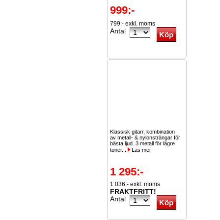
999:-
799:- exkl. moms
Antal
Klassisk gitarr, kombination
av metall- & nylonsträngar för
bästa ljud. 3 metall för lägre
toner...
Läs mer
1 295:-
1 036:- exkl. moms
FRAKTFRITT!
Antal