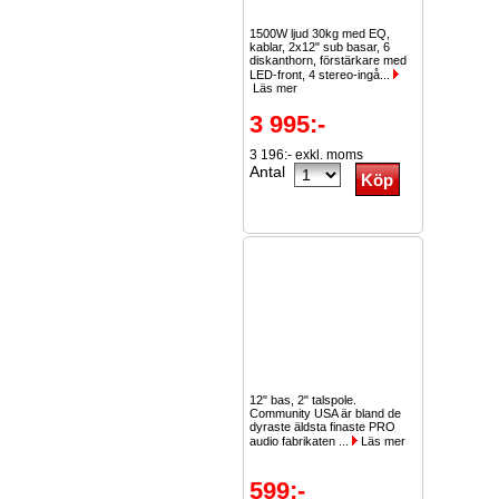
1500W ljud 30kg med EQ,
kablar, 2x12" sub basar, 6
diskanthorn, förstärkare med
LED-front, 4 stereo-ingå...
Läs mer
3 995:-
3 196:- exkl. moms
Antal
12" bas, 2" talspole.
Community USA är bland de
dyraste äldsta finaste PRO
audio fabrikaten ...
Läs mer
599:-