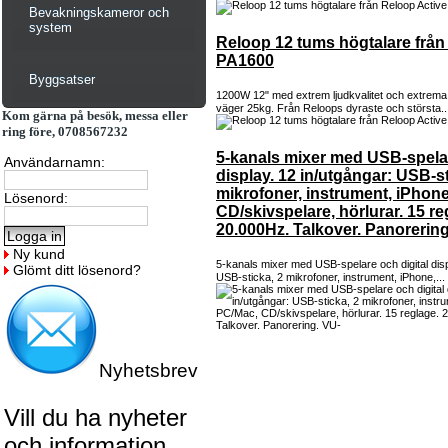
Bevakningskameror och
system
Reloop 12 tums högtalare från
PA1600
Byggsatser
1200W 12" med extrem ljudkvalitet och extrema 
väger 25kg. Från Reloops dyraste och största..
Kom gärna på besök, messa eller
ring före, 0708567232
5-kanals mixer med USB-spelar
Användarnamn:
display. 12 in/utgångar: USB-st
mikrofoner, instrument, iPhon
Lösenord:
CD/skivspelare, hörlurar. 15 re
20.000Hz. Talkover. Panorering
Ny kund
5-kanals mixer med USB-spelare och digital disp
Glömt ditt lösenord?
USB-sticka, 2 mikrofoner, instrument, iPhone,...
Nyhetsbrev
Vill du ha nyheter
och information