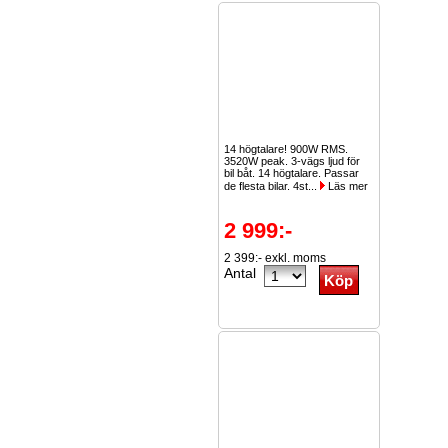
14 högtalare! 900W RMS.
3520W peak. 3-vägs ljud för
bil båt. 14 högtalare. Passar
de flesta bilar. 4st...
Läs mer
2 999:-
2 399:- exkl. moms
Antal