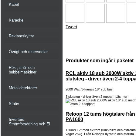
Kabel
Karaoke
Tweet
Reklamskyltar
Övrigt och reservdelar
Produkter som ingår i paketet
Rök-, snö- och
bubbelmaskiner
RCL aktiv 18 sub 2000W aktiv
slutsteg - driver även 2-4 toppa
Metalldetektorer
2000 Watt 3-kanals 18" sub bas.
3 slutsteg - driver även 2 toppar!
Läs mer
Stativ
Reloop 12 tums högtalare från
PA1600
Inverters,
Strömförsörjning och El
1200W 12" med extrem ljudkvalitet och extrema 
väger 25kg. Från Reloops dyraste och största..