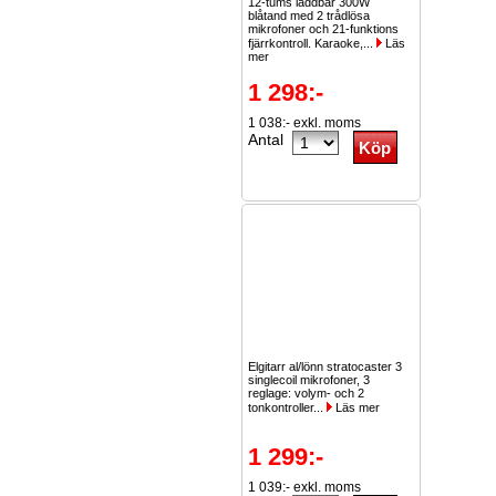
12-tums laddbar 300W
blåtand med 2 trådlösa
mikrofoner och 21-funktions
fjärrkontroll. Karaoke,...
Läs
mer
1 298:-
1 038:- exkl. moms
Antal
Elgitarr al/lönn stratocaster 3
singlecoil mikrofoner, 3
reglage: volym- och 2
tonkontroller...
Läs mer
1 299:-
1 039:- exkl. moms