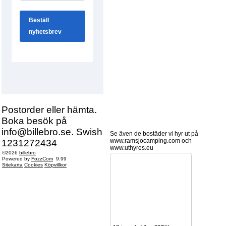
Postorder eller hämta.
Boka besök på
info@billebro.se. Swish
Se även de bostäder vi hyr ut på
www.ramsjocamping.com och
1231272434
www.uthyres.eu
©2026
billebro
Powered by
FozzCom
9.99
Sitekarta
Cookies
Köpvillkor