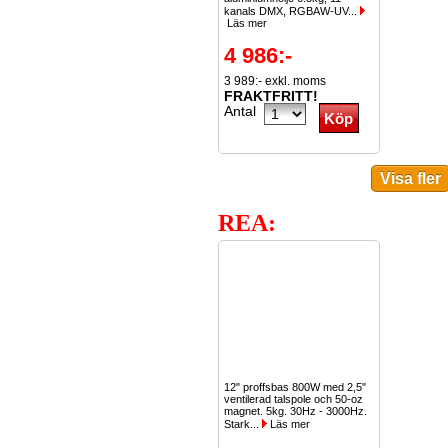
kanals DMX, RGBAW-UV...
Läs mer
4 986:-
3 989:- exkl. moms
FRAKTFRITT!
Antal
REA:
12" proffsbas 800W med 2,5"
ventilerad talspole och 50-oz
magnet. 5kg. 30Hz - 3000Hz.
Stark...
Läs mer