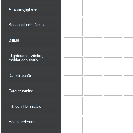
Affärsmöjligheter
Begagnat och Demo
Billjud
Flightcases, väskor,
möbler och stativ
Datortillbehör
Fotoutrustning
Hifi och Hemmabio
Högtalarelement