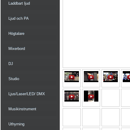
Laddbart ljud
Ljud och PA
Högtalare
Mixerbord
DJ
Studio
Ljus/Laser/LED/ DMX
Musikinstrument
Uthyrning