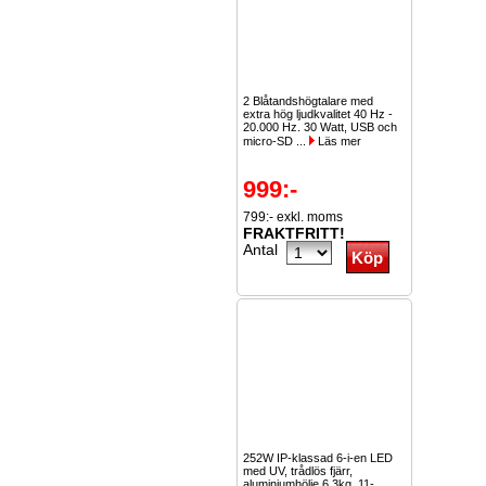
2 Blåtandshögtalare med
extra hög ljudkvalitet 40 Hz -
20.000 Hz. 30 Watt, USB och
micro-SD ...
Läs mer
999:-
799:- exkl. moms
FRAKTFRITT!
Antal
252W IP-klassad 6-i-en LED
med UV, trådlös fjärr,
aluminiumhölje 6.3kg, 11-