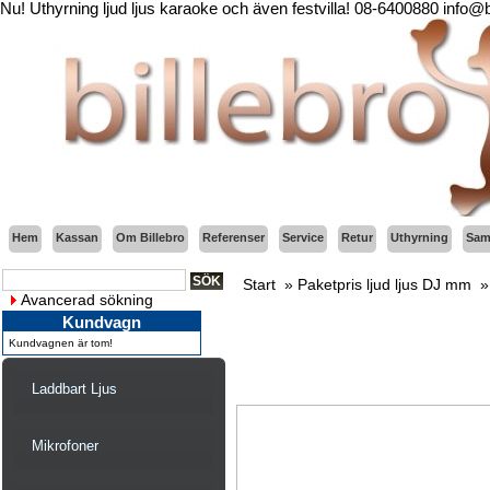
Nu! Uthyrning ljud ljus karaoke och även festvilla! 08-6400880 info@
Hem
Kassan
Om Billebro
Referenser
Service
Retur
Uthyrning
Sama
Start
»
Paketpris ljud ljus DJ mm
Avancerad sökning
Kundvagn
Kundvagnen är tom!
Laddbart Ljus
Mikrofoner