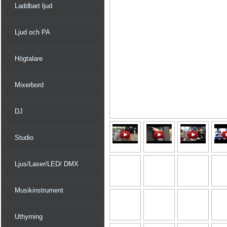
Laddbart ljud
Ljud och PA
Högtalare
Mixerbord
DJ
Studio
Ljus/Laser/LED/ DMX
Musikinstrument
Uthyrning