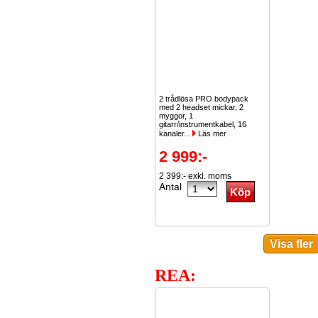
2 trådlösa PRO bodypack
med 2 headset mickar, 2
myggor, 1
gitarr/instrumentkabel, 16
kanaler...
Läs mer
2 999:-
2 399:- exkl. moms
Antal
REA: