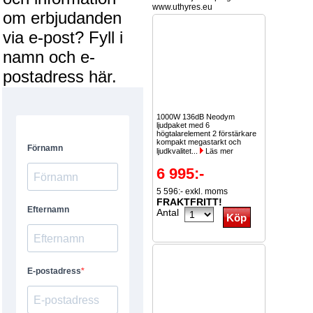
www.uthyres.eu
om erbjudanden
via e-post? Fyll i
namn och e-
postadress här.
1000W 136dB Neodym
ljudpaket med 6
högtalarelement 2 förstärkare
kompakt megastarkt och
ljudkvalitet...
Läs mer
6 995:-
5 596:- exkl. moms
FRAKTFRITT!
Antal