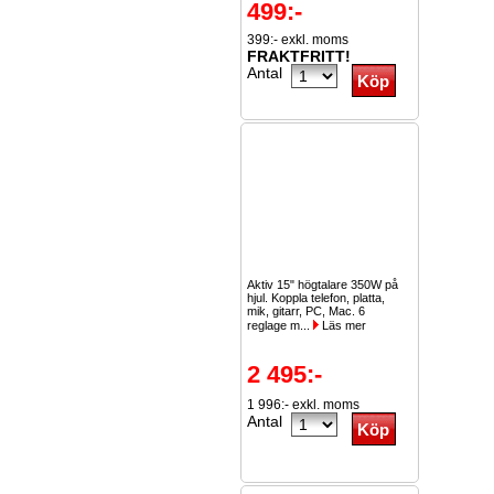
499:-
399:- exkl. moms
FRAKTFRITT!
Antal
Aktiv 15" högtalare 350W på
hjul. Koppla telefon, platta,
mik, gitarr, PC, Mac. 6
reglage m...
Läs mer
2 495:-
1 996:- exkl. moms
Antal