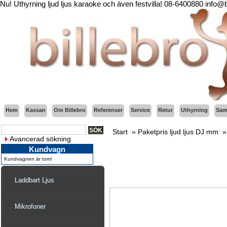
Nu! Uthyrning ljud ljus karaoke och även festvilla! 08-6400880 info@
Hem
Kassan
Om Billebro
Referenser
Service
Retur
Uthyrning
Sama
Start
»
Paketpris ljud ljus DJ mm
Avancerad sökning
Kundvagn
Kundvagnen är tom!
Laddbart Ljus
Mikrofoner