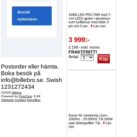
168W LED PRO PAR med 7-
i-en LEDs gjuten i aluminium
som kylflänsar med både 3-
pin och 5-pin...
Läs mer
3 999:-
3 199:- exkl. moms
FRAKTFRITT!
Antal
Postorder eller hämta.
Boka besök på
info@billebro.se. Swish
1231272434
©2026
billebro
Powered by
FozzCom
9.99
Sitekarta
Cookies
Köpvillkor
Driver för montering i horn
1000Hz - 29.000Hz Tål 160W
utan delningsfilter Tål...
Läs
mer