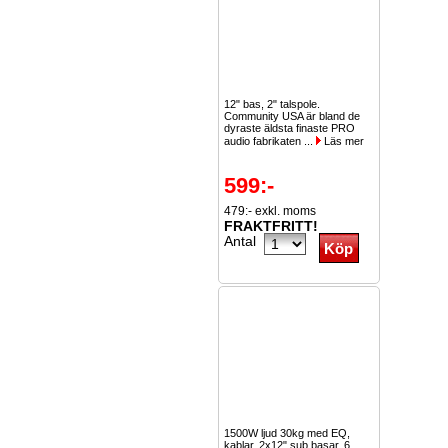
12" bas, 2" talspole.
Community USA är bland de
dyraste äldsta finaste PRO
audio fabrikaten ...
Läs mer
599:-
479:- exkl. moms
FRAKTFRITT!
Antal
1500W ljud 30kg med EQ,
kablar, 2x12" sub basar, 6