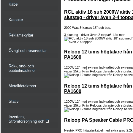
Kabel
RCL aktiv 18 sub 2000W aktiv
slutsteg - driver även 2-4 toppa
Karaoke
2000 Watt 3-kanals 18" sub bas.
Reklamskyltar
3 slutsteg - driver även 2 toppar!
Läs mer
Övrigt och reservdelar
Reloop 12 tums högtalare från
PA1600
Rök-, snö- och
1200W 12" med extrem ljudkvalitet och extrema 
bubbelmaskiner
väger 25kg. Från Reloops dyraste och största..
Reloop 12 tums högtalare från
Metalldetektorer
PA1600
Stativ
1200W 12" med extrem ljudkvalitet och extrema 
väger 25kg. Från Reloops dyraste och största..
Inverters,
Reloop PA Speaker Cable PRO
Strömförsörjning och El
Neutrik PRO högtalarkabel med extra grov 2.2