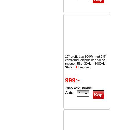
12" proffsbas 800W med 2,5"
ventilerad talspole och 50-oz
magnet. 5kg. 30Hz - 3000Hz.
Stark...
Läs mer
999:-
799:- exkl. moms
Antal