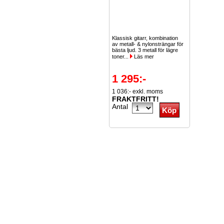
Klassisk gitarr, kombination
av metall- & nylonsträngar för
bästa ljud. 3 metall för lägre
toner...
Läs mer
1 295:-
1 036:- exkl. moms
FRAKTFRITT!
Antal