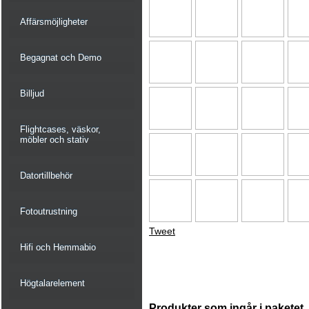
Affärsmöjligheter
Begagnat och Demo
Billjud
Flightcases, väskor,
möbler och stativ
Datortillbehör
Fotoutrustning
Tweet
Hifi och Hemmabio
Högtalarelement
Produkter som ingår i paketet