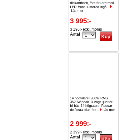
diskanthorn, förstärkare med
LED-front, 4 stereo-ingå...
Läs mer
3 995:-
3 196:- exkl. moms
Antal
14 högtalare! 900W RMS.
3520W peak. 3-vägs ljud för
bil båt. 14 högtalare. Passar
de flesta bilar. 4st...
Läs mer
2 999:-
2 399:- exkl. moms
Antal