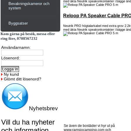
med äkta Neutrik speakonkontakter i bägge änd
Bevakningskameror och
system
Reloop PA Speaker Cable PRO
Byggsatser
Neutrik PRO högtalarkabel med extra grov 2.2
med äkta Neutrik speakonkontakter i bägge änd
Kom gärna på besök, messa eller
ring före, 0708567232
Användarnamn:
Lösenord:
Ny kund
Glömt ditt lösenord?
Nyhetsbrev
Vill du ha nyheter
Se även de bostäder vi hyr ut på
och information
www.ramsjocamping.com och