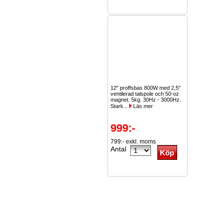
12" proffsbas 800W med 2,5"
ventilerad talspole och 50-oz
magnet. 5kg. 30Hz - 3000Hz.
Stark...
Läs mer
999:-
799:- exkl. moms
Antal