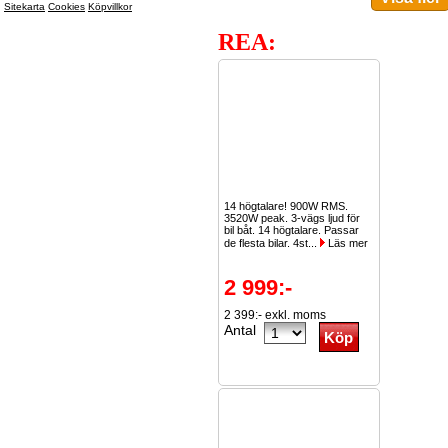
Sitekarta
Cookies
Köpvillkor
REA:
14 högtalare! 900W RMS.
3520W peak. 3-vägs ljud för
bil båt. 14 högtalare. Passar
de flesta bilar. 4st...
Läs mer
2 999:-
2 399:- exkl. moms
Antal