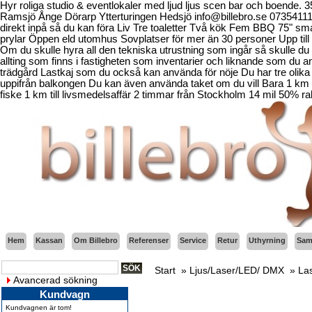
Hyr roliga studio & eventlokaler med ljud ljus scen bar och boende.
Ramsjö Ånge Dörarp Ytterturingen Hedsjö info@billebro.se 073541
direkt inpå så du kan föra Liv Tre toaletter Två kök Fem BBQ 75" sma
prylar Öppen eld utomhus Sovplatser för mer än 30 personer Upp till 
Om du skulle hyra all den tekniska utrustning som ingår så skulle du b
allting som finns i fastigheten som inventarier och liknande som d
trädgård Lastkaj som du också kan använda för nöje Du har tre olika 
uppifrån balkongen Du kan även använda taket om du vill Bara 1 km fr
fiske 1 km till livsmedelsaffär 2 timmar från Stockholm 14 mil 50% ra
Hem
Kassan
Om Billebro
Referenser
Service
Retur
Uthyrning
Sama
Start
»
Ljus/Laser/LED/ DMX
»
La
Avancerad sökning
Kundvagn
Kundvagnen är tom!