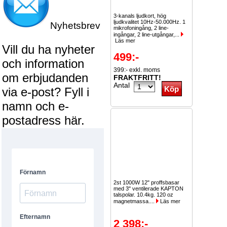
3-kanals ljudkort, hög
ljudkvalitet 10Hz-50.000Hz. 1
Nyhetsbrev
mikrofoningång, 2 line-
ingångar, 2 line-utgångar,...
Läs mer
Vill du ha nyheter
499:-
och information
399:- exkl. moms
om erbjudanden
FRAKTFRITT!
Antal
via e-post? Fyll i
namn och e-
postadress här.
2st 1000W 12" proffsbasar
med 3" ventilerade KAPTON
talspolar. 10.4kg. 120 oz
magnetmassa....
Läs mer
2 398:-