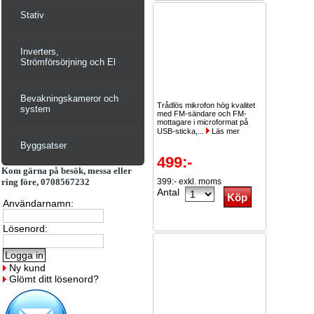
Stativ
Inverters,
Strömförsörjning och El
Bevakningskameror och
Trådlös mikrofon hög kvalitet
system
med FM-sändare och FM-
mottagare i microformat på
USB-sticka,...
Läs mer
Byggsatser
499:-
Kom gärna på besök, messa eller
ring före, 0708567232
399:- exkl. moms
Antal
Användarnamn:
Lösenord:
Ny kund
Glömt ditt lösenord?