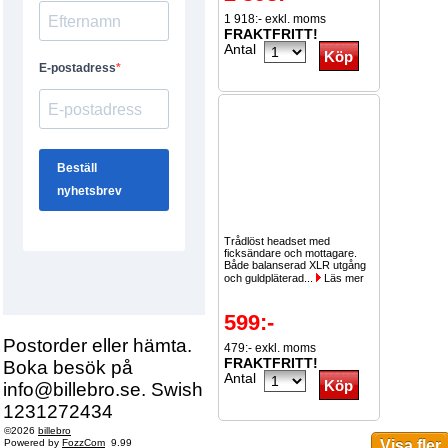
1 918:- exkl. moms
FRAKTFRITT!
Antal
Trådlöst headset med
ficksändare och mottagare.
Både balanserad XLR utgång
och guldpläterad...
Läs mer
599:-
Postorder eller hämta.
479:- exkl. moms
FRAKTFRITT!
Boka besök på
Antal
info@billebro.se. Swish
1231272434
©2026
billebro
Powered by
FozzCom
9.99