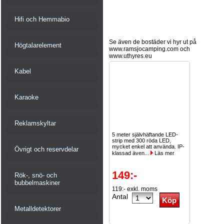
Hifi och Hemmabio
Se även de bostäder vi hyr ut på
Högtalarelement
www.ramsjocamping.com och
www.uthyres.eu
Kabel
Karaoke
Reklamskyltar
5 meter självhäftande LED-
strip med 300 röda LED,
mycket enkel att använda. IP-
Övrigt och reservdelar
klassad även...
Läs mer
149:-
Rök-, snö- och
bubbelmaskiner
119:- exkl. moms
Antal
Metalldetektorer