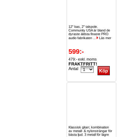
12" bas, 2" talspole.
Community USA är bland de
dyraste äldsta finaste PRO
audio fabrikaten ...
Läs mer
599:-
479:- exkl. moms
FRAKTFRITT!
Antal
Klassisk gitarr, kombination
av metall- & nylonsträngar för
bästa ljud. 3 metall för lägre