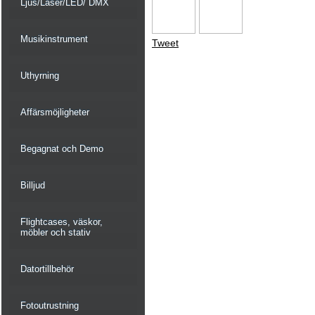
Ljus/Laser/LED/ DMX
Musikinstrument
Tweet
Uthyrning
Affärsmöjligheter
Begagnat och Demo
Billjud
Flightcases, väskor,
möbler och stativ
Datortillbehör
Fotoutrustning