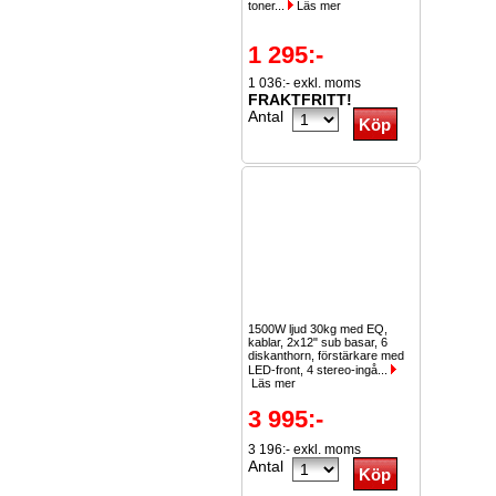
toner...
Läs mer
1 295:-
1 036:- exkl. moms
FRAKTFRITT!
Antal
1500W ljud 30kg med EQ,
kablar, 2x12" sub basar, 6
diskanthorn, förstärkare med
LED-front, 4 stereo-ingå...
Läs mer
3 995:-
3 196:- exkl. moms
Antal