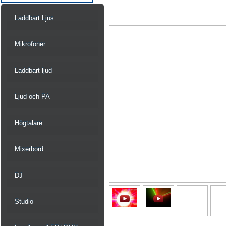
Laddbart Ljus
Mikrofoner
Laddbart ljud
Ljud och PA
Högtalare
Mixerbord
DJ
Studio