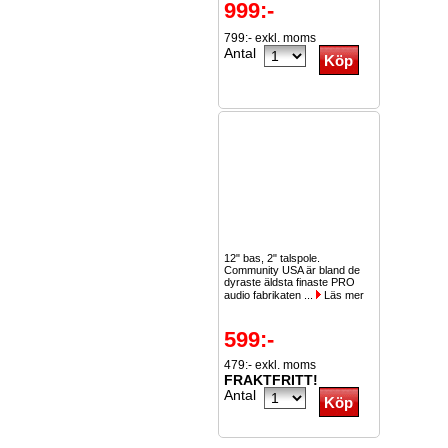
999:-
799:- exkl. moms
Antal
12" bas, 2" talspole.
Community USA är bland de
dyraste äldsta finaste PRO
audio fabrikaten ...
Läs mer
599:-
479:- exkl. moms
FRAKTFRITT!
Antal