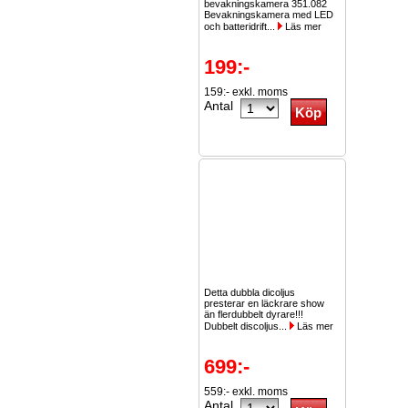
bevakningskamera 351.082
Bevakningskamera med LED
och batteridrift...
Läs mer
199:-
159:- exkl. moms
Antal
Detta dubbla dicoljus
presterar en läckrare show
än flerdubbelt dyrare!!!
Dubbelt discoljus...
Läs mer
699:-
559:- exkl. moms
Antal