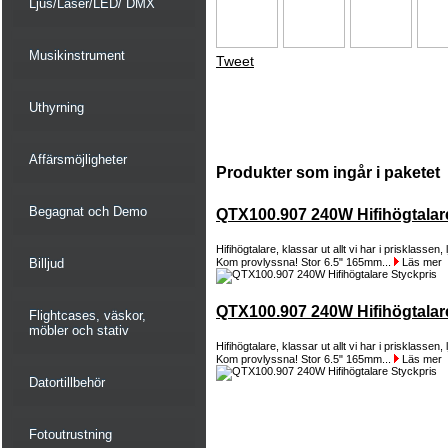
Ljus/Laser/LED/ DMX
Musikinstrument
Tweet
Uthyrning
Affärsmöjligheter
Produkter som ingår i paketet
Begagnat och Demo
QTX100.907 240W Hifihögtalar
Hifihögtalare, klassar ut allt vi har i prisklassen,
Billjud
Kom provlyssna! Stor 6.5" 165mm...
Läs mer
QTX100.907 240W Hifihögtalar
Flightcases, väskor,
möbler och stativ
Hifihögtalare, klassar ut allt vi har i prisklassen,
Kom provlyssna! Stor 6.5" 165mm...
Läs mer
Datortillbehör
Fotoutrustning