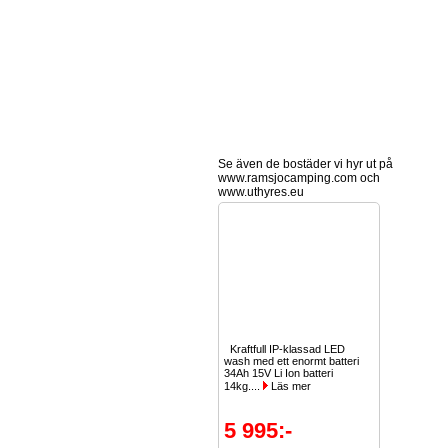
Se även de bostäder vi hyr ut på
www.ramsjocamping.com och
www.uthyres.eu
Kraftfull IP-klassad LED
wash med ett enormt batteri
34Ah 15V Li Ion batteri
14kg....
Läs mer
5 995:-