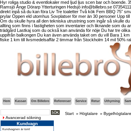
Hyr roliga studio & eventlokaler med ljud ljus scen bar och boende.
Ramsjö Ånge Dörarp Ytterturingen Hedsjö info@billebro.se 073541
direkt inpå så du kan föra Liv Tre toaletter Två kök Fem BBQ 75" sma
prylar Öppen eld utomhus Sovplatser för mer än 30 personer Upp till 
Om du skulle hyra all den tekniska utrustning som ingår så skulle du b
allting som finns i fastigheten som inventarier och liknande som d
trädgård Lastkaj som du också kan använda för nöje Du har tre olika 
uppifrån balkongen Du kan även använda taket om du vill Bara 1 km fr
fiske 1 km till livsmedelsaffär 2 timmar från Stockholm 14 mil 50% ra
Hem
Kassan
Om Billebro
Referenser
Service
Retur
Uthyrning
Sama
Start
»
Högtalare
»
Bygelhögtalar
Avancerad sökning
Kundvagn
Kundvagnen är tom!