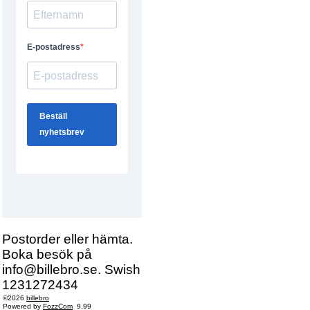
Postorder eller hämta.
Boka besök på
info@billebro.se. Swish
1231272434
©2026
billebro
Powered by
FozzCom
9.99