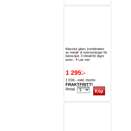
Klassisk gitarr, kombination
av metall- & nylonsträngar för
bästa ljud. 3 metall för lägre
toner...
Läs mer
1 295:-
1 036:- exkl. moms
FRAKTFRITT!
Antal