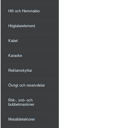
Hifi och Hemmabio
Högtalarelement
Kabel
Karaoke
Reklamskyltar
Övrigt och reservdelar
Rök-, snö- och
bubbelmaskiner
Metalldetektorer