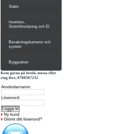
Stativ
Inverters,
Strömförsörjning och El
Bevakningskameror och
system
Byggsatser
Kom gärna på besök, messa eller
ring före, 0708567232
Användarnamn:
Lösenord:
Ny kund
Glömt ditt lösenord?