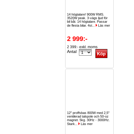
14 högtalare! 900W RMS.
3520W peak. 3-vägs ljud för
bil båt. 14 högtalare. Passar
de flesta bilar. 4st...
Läs mer
2 999:-
2 399:- exkl. moms
Antal
12" proffsbas 800W med 2,5"
ventilerad talspole och 50-oz
magnet. 5kg. 30Hz - 3000Hz.
Stark...
Läs mer