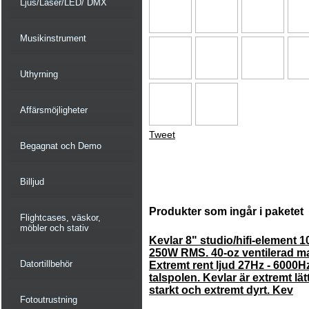
Ljus/Laser/LED/ DMX
Musikinstrument
Uthyrning
Affärsmöjligheter
Tweet
Begagnat och Demo
Billjud
Produkter som ingår i paketet
Flightcases, väskor,
möbler och stativ
Kevlar 8" studio/hifi-element
250W RMS. 40-oz ventilerad ma
Datortillbehör
Extremt rent ljud 27Hz - 6000Hz.
talspolen. Kevlar är extremt lät
starkt och extremt dyrt. Kev
Fotoutrustning