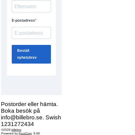
Postorder eller hämta.
Boka besök på
info@billebro.se. Swish
1231272434
©2026
billebro
Powered by
FozzCom
9.99