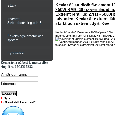
Kevlar 8" studio/hifi-element
Stativ
250W RMS. 40-oz ventilerad ma
Extremt rent ljud 27Hz - 6000Hz.
talspolen. Kevlar är extremt lät
Inverters,
Strömförsörjning och El
starkt och extremt dyrt. Kev
Kevlar 8" studio/hifi-element 1000W peak 250W
Bevakningskameror och
magnet. 2kg. Extremt rent ljud 27Hz - 6000Hz..
system
Byggsatser
Kom gärna på besök, messa eller
ring före, 0708567232
Användarnamn:
Lösenord:
Ny kund
Glömt ditt lösenord?