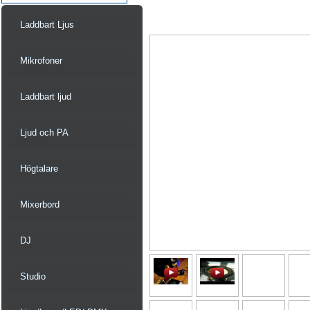
Laddbart Ljus
Mikrofoner
Laddbart ljud
Ljud och PA
Högtalare
Mixerbord
DJ
Studio