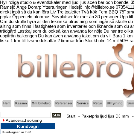
Hyr roliga studio & eventlokaler med ljud ljus scen bar och boende.
Ramsjö Ånge Dörarp Ytterturingen Hedsjö info@billebro.se 073541
direkt inpå så du kan föra Liv Tre toaletter Två kök Fem BBQ 75" sma
prylar Öppen eld utomhus Sovplatser för mer än 30 personer Upp till 
Om du skulle hyra all den tekniska utrustning som ingår så skulle du b
allting som finns i fastigheten som inventarier och liknande som d
trädgård Lastkaj som du också kan använda för nöje Du har tre olika 
uppifrån balkongen Du kan även använda taket om du vill Bara 1 km fr
fiske 1 km till livsmedelsaffär 2 timmar från Stockholm 14 mil 50% ra
Hem
Kassan
Om Billebro
Referenser
Service
Retur
Uthyrning
Sama
Start
»
Paketpris ljud ljus DJ mm
Avancerad sökning
Kundvagn
Kundvagnen är tom!