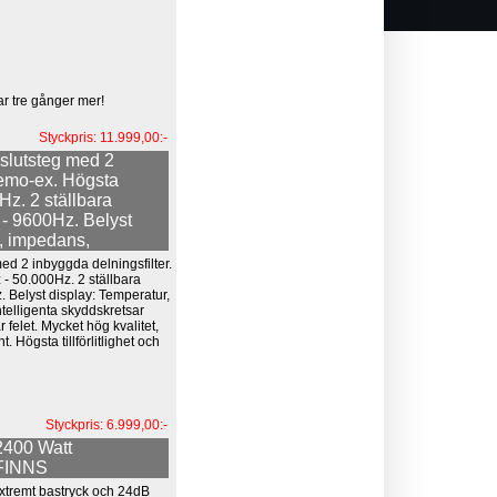
r tre gånger mer!
Styckpris: 11.999,00:-
slutsteg med 2
Demo-ex. Högsta
Hz. 2 ställbara
 - 9600Hz. Belyst
t, impedans,
d 2 inbyggda delningsfilter.
- 50.000Hz. 2 ställbara
. Belyst display: Temperatur,
ntelligenta skyddskretsar
ar felet. Mycket hög kvalitet,
. Högsta tillförlitlighet och
Styckpris: 6.999,00:-
2400 Watt
FINNS
tremt bastryck och 24dB