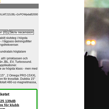
OLIAT215JBL+2xPOWpdaB2000
lt slutsteg i högsta
 / lågpass delningsfilter
ngsfrekvenser.
hundratals högtalare
 allt i prisklassen och
rån JBL, EV, Turbosound.
applikationer.
are av högsta klass - men med
15" , 2 Omega PRO-15XXL
ten för tross/tak. Dubbla 15"
, totalt 480-oz-magnetmassa,
ketet
725 139dB
re för klubb
rem