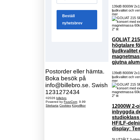
139dB 8000W 2x15"
ljudkvalitet och 
mer
GOLIAT 215
högtalare f
ljudkvalite
magnetmassa
gjutna alum
Postorder eller hämta.
139dB 8000W 2x15"
Boka besök på
ljudkvalitet och 
mer
info@billebro.se. Swish
1231272434
©2026
billebro
Powered by
FozzCom
9.99
12000W 2-oh
Sitekarta
Cookies
Köpvillkor
inbyggda de
studioklass 
HF/LF-delni
display: Te
SLUTSÅLT 2-ohm-sta