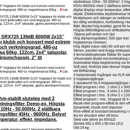
studioklass 10Hz - 50.000Hz! 2 hög-
45Hz-9600Hz med 2 ställbara delnin
 högtalare för klubb och konsert med extrem
digital display visar temperatur, effe
verkningsgrad, 480-oz magnetmassa 60kg....
Läs
skydd. Elektroniska skyddskretsar id
förstärkaren och stänger av sektioner
tex dålig ventilation, kortslutning i 
fläkt. Mycket hög kvalitet, gjord för 
Högsta tillförlitlighet och driftsäke
Öppna pdf nedan och läs!
 SRX725 139dB 8000W 2x15”
Hög dämpningsfaktor, 500 (ger mer e
ör klubb och konsert med extrem
högtalarnas rörelser)
Hög stigtid (slew rate) 60 volt per 
t och verkningsgrad, 480-oz
Stereo, parallel and brygg-omkoppl
 60kg. 122cm. 2x4" talspolar,
4 termostatreglerade fläktar för supe
iniumchassin, 2" tit
Ultrasnabbt skydd mot kortslutning
Automatisk klipp-begränsning via li
Soft start, fördröjd start skonar hö
 högtalare för klubb och konsert med extrem
vid till/frånslag
verkningsgrad, 480-oz magnetmassa 60kg....
Läs
4 balanserade ingångar via XLR ell
5 högtalarutgångar:
3 speakon® NL4 högtalarutgångar o
Effekt program / rms : 2 ohm 2 x 3
Effekt program / rms : 4 ohm 2 x 2
Effekt program / rms : 8 ohm 2 x 1
m-stabilt slutsteg med 2
Effekt program / rms : bryggad @
Musik eller program-effekt är den e
lningsfilter. Demo-ex. Högsta
dynamiskt, musik som impulser.
10Hz - 50.000Hz. 2 ställbara
Rms-effekt är konstant belastning i
ngsfilter 45Hz - 9600Hz. Belyst
tex en sinuston eller vitt brus.
mperatur, effekt, impedans,
Slew rate större än 60V/µS
Storlek 482 x 455 x 90 mm (2U)
Vikt 24 kg
bilt slutsteg med 2 inbyggda delningsfilter.