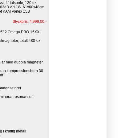
si, 4" talspole, 120 oz
 103dB vid 1W. 61x60x48cm
tet KAM Vortex 15B
Styckpris: 4.999,00:-
15" 2 Omega PRO-15XXL
elmagneter, totalt 480-oz-
olar med dubbla magneter
ran kompressionshorn 30-
df
kondensatorer
liminerar resonanser,
 i kraftig metall
e