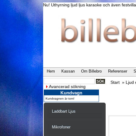
Nu! Uthyrning ljud ljus karaoke och även festvi
Hem
Kassan
Om Billebro
Referenser
S
Start
»
Ljud
Avancerad sökning
Kundvagn
Kundvagnen är tom!
Laddbart Ljus
Mikrofoner