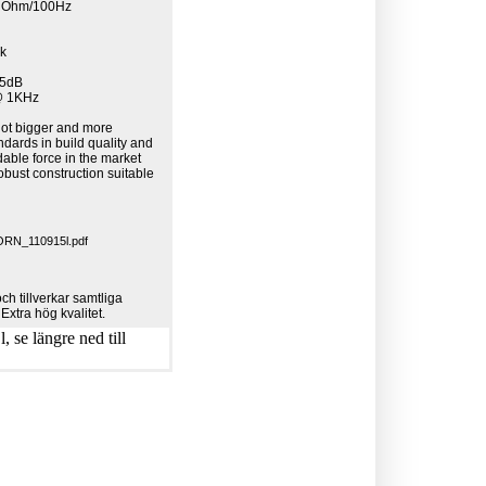
8 Ohm/100Hz
0k
95dB
 @ 1KHz
got bigger and more
ndards in build quality and
idable force in the market
obust construction suitable
RN_110915l.pdf
h tillverkar samtliga
 Extra hög kvalitet.
 se längre ned till