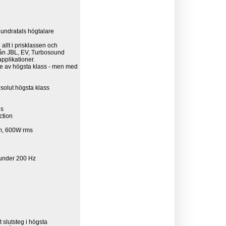
hundratals högtalare
 allt i prisklassen och
från JBL, EV, Turbosound
applikationer.
are av högsta klass - men med
solut högsta klass
ns
ction
m, 600W rms
v under 200 Hz
slutsteg i högsta