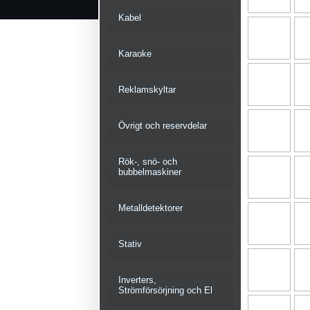
Kabel
Karaoke
Reklamskyltar
Övrigt och reservdelar
Rök-, snö- och
bubbelmaskiner
Metalldetektorer
Stativ
Inverters,
Strömförsörjning och El