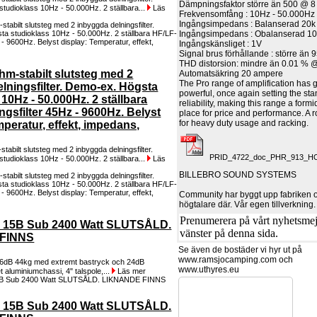
Dämpningsfaktor större än 500 @ 
tudioklass 10Hz - 50.000Hz. 2 ställbara...
Läs
Frekvensomfång : 10Hz - 50.000Hz
Ingångsimpedans : Balanserad 20k
Ingångsimpedans : Obalanserad 1
Ingångskänsliget : 1V
Signal brus förhållande : större än 
THD distorsion: mindre än 0.01 %
m-stabilt slutsteg med 2
Automatsäkring 20 ampere
The Pro range of amplification has 
lningsfilter. Demo-ex. Högsta
powerful, once again setting the sta
10Hz - 50.000Hz. 2 ställbara
reliability, making this range a form
ngsfilter 45Hz - 9600Hz. Belyst
place for price and performance. A r
for heavy duty usage and racking.
mperatur, effekt, impedans,
bilt slutsteg med 2 inbyggda delningsfilter.
PRID_4722_doc_PHR_913_HO
tudioklass 10Hz - 50.000Hz. 2 ställbara...
Läs
BILLEBRO SOUND SYSTEMS
Community har byggt upp fabriken oc
högtalare där. Vår egen tillverkning.
Prenumerera på vårt nyhetsmejl,
 15B Sub 2400 Watt SLUTSÅLD.
vänster på denna sida.
FINNS
Se även de bostäder vi hyr ut på
www.ramsjocamping.com och
6dB 44kg med extremt bastryck och 24dB
www.uthyres.eu
tet aluminiumchassi, 4" talspole,...
Läs mer
 15B Sub 2400 Watt SLUTSÅLD.