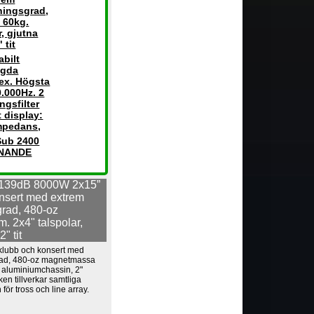
kningsgrad,
 60kg.
, gjutna
 tit
bilt
ggda
-ex. Högsta
0.000Hz. 2
ngsfilter
 display:
impedans,
Sub 2400
KNANDE
139dB 8000W 2x15”
onsert med extrem
grad, 480-oz
 2x4" talspolar,
" tit
klubb och konsert med
grad, 480-oz magnetmassa
a aluminiumchassin, 2"
en tillverkar samtliga
för tross och line array.