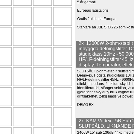
5 år garanti
Europas lägsta pris
Gratis frakt hela Europa
Starkare än JBL SRX725 som kosta
2x 12000W 2-ohm-stabilt 
inbyggda delningsfilter. 
studioklass 10Hz - 50.000
HF/LF-delningsfilter 45Hz
display: Temperatur, effek
SLUTSÅLT 2-ohm-stabilt slutsteg me
Demo-ex. Högsta studioklass 10Hz 
HF/LF-delningsfilter 45Hz - 9600Hz
effekt, impedans, funktion, skydd. I
identifierar fel, stänger sektion, vis
gjord för heavy duty bruk dygnet runt
driftsäkerhet. 24kg massive power.
DEMO EX
2x KAM Vortex 15B Sub 
SLUTSÅLD. LIKNANDE 
2400W 15" sub 136dB 44kg med ex