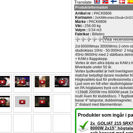
Translate
Produktinformation
Artikel nr :
PACK6806
Kortnamn :
2xKAMvortex15sub+2xG
Märke :
PACK6806
Vikt :
256.00 kg
Volym :
0.54 m3
Fabrikat :
Billebro
2st 6000Wmax 3000Wrms 2-ohm-stabi
studioklass 10Hz - 50.000Hz! 2 hög-
45Hz-9600Hz med 2 ställbara delni
+ KAM:s flaggskepp.
Vortex är den allra bästa av KAM:s 
tillverkade under 50 år.
Vortex ljudkvalitet är helt överlägsen
matchar betydligt dyrare modeller f
Högkvalitets-ljud för professionella 
Ljud som en hifi eller studiohögtal
en PA-högtalares tryck och räckvidd
+139dB 2000W rms 8000W peak 2x
inuti! Även för klubb/disco. 7 flygfäs
basar 4" talspolar, dubbelmagneter
2" diskant med titanmembran.
Produkter som ingår i pa
2x GOLIAT 215 SRX
8000W 2x15” högtala
och konsert med ext