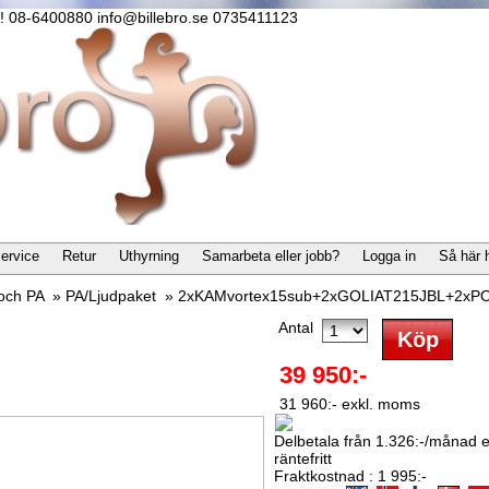
lla! 08-6400880 info@billebro.se 0735411123
ervice
Retur
Uthyrning
Samarbeta eller jobb?
Logga in
Så här 
 och PA
»
PA/Ljudpaket
»
2xKAMvortex15sub+2xGOLIAT215JBL+2x
Antal
39 950:-
31 960:- exkl. moms
Delbetala från 1.326:-/månad el
räntefritt
Fraktkostnad : 1 995:-