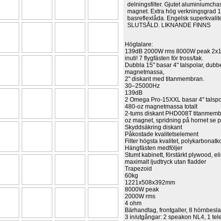
delningsfilter. Gjutet aluminiumchas
magnet. Extra hög verkningsgrad
basreflexlåda. Engelsk superkvali
SLUTSÅLD. LIKNANDE FINNS
Högtalare:
139dB 2000W rms 8000W peak 2x
inuti! 7 flygfästen för tross/tak.
Dubbla 15" basar 4" talspolar, dubb
magnetmassa,
2" diskant med titanmembran.
30–25000Hz
139dB
2 Omega Pro-15XXL basar 4" talsp
480-oz magnetmassa totalt
2-tums diskant PHD008T titanmemb
oz magnet, spridning på hornet se p
Skyddsäkring diskant
Påkostade kvalitetselement
Filter högsta kvalitet, polykarbonat
Hängfästen medföljer
Stumt kabinett, förstärkt plywood, e
maximalt ljudtryck utan fladder
Trapezoid
60kg
1221x508x392mm
8000W peak
2000W rms
4 ohm
Bärhandtag, frontgaller, 8 hörnbeslag
3 in/utgångar: 2 speakon NL4, 1 tel