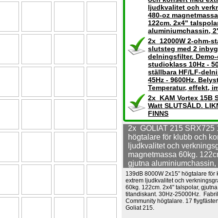
ljudkvalitet och ver
480-oz magnetmassa
122cm. 2x4" talspolar
aluminiumchassin, 2"
2x 12000W 2-ohm-sta
slutsteg med 2 inby
delningsfilter. Demo
studioklass 10Hz - 5
ställbara HF/LF-delni
45Hz - 9600Hz. Belyst
Temperatur, effekt, 
2x KAM Vortex 15B 
Watt SLUTSÅLD. LI
FINNS
2x GOLIAT 215 SRX725 
högtalare för klubb och k
ljudkvalitet och verknings
magnetmassa 60kg. 122cm.
gjutna aluminiumchassin, 2
139dB 8000W 2x15” högtalare för 
extrem ljudkvalitet och verknings
60kg. 122cm. 2x4" talspolar, gjutn
titandiskant. 30Hz-25000Hz. Fabrik
Community högtalare. 17 flygfästen 
Goliat 215.