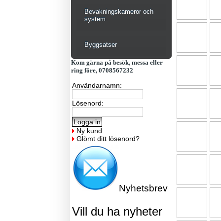
Bevakningskameror och
system
Byggsatser
Kom gärna på besök, messa eller
ring före, 0708567232
Användarnamn:
Lösenord:
Ny kund
Glömt ditt lösenord?
Nyhetsbrev
Vill du ha nyheter