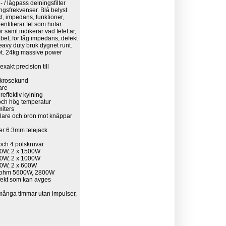
 / lågpass delningsfilter
gsfrekvenser. Blå belyst
kt, impedans, funktioner,
entifierar fel som hotar
 samt indikerar vad felet är,
kabel, för låg impedans, defekt
heavy duty bruk dygnet runt.
rhet. 24kg massive power
xakt precision till
mikrosekund
are
reffektiv kylning
 och hög temperatur
miters
gtalare och öron mot knäppar
er 6.3mm telejack
ch 4 polskruvar
000W, 2 x 1500W
000W, 2 x 1000W
200W, 2 x 600W
 4 ohm 5600W, 2800W
ffekt som kan avges
 många timmar utan impulser,