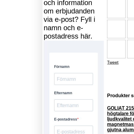
och information
om erbjudanden
via e-post? Fyll i
namn och e-
postadress här.
Tweet
Produkter s
GOLIAT 215
högtalare f
ljudkvalite
magnetmassa
gjutna alum