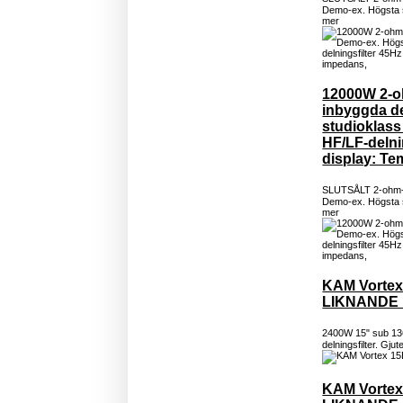
Demo-ex. Högsta s
mer
12000W 2-oh
inbyggda de
studioklass 
HF/LF-delni
display: Te
SLUTSÅLT 2-ohm-sta
Demo-ex. Högsta s
mer
KAM Vortex
LIKNANDE 
2400W 15" sub 13
delningsfilter. Gju
KAM Vortex