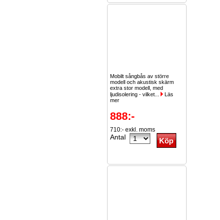
Mobilt sångbås av större
modell och akustisk skärm
extra stor modell, med
ljudisolering - vilket...
Läs
mer
888:-
710:- exkl. moms
Antal