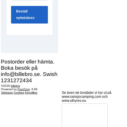
Postorder eller hämta.
Boka besök på
info@billebro.se. Swish
1231272434
©2026
billebro
Powered by
FozzCom
9.99
Se även de bostäder vi hyr ut på
Sitekarta
Cookies
Köpvillkor
www.ramsjocamping.com och
www.uthyres.eu