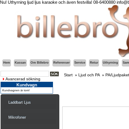
Nu! Uthyrning ljud ljus karaoke och även festvilla! 08-6400880 info@
Hem
Kassan
Om Billebro
Referenser
Service
Retur
Uthyrning
Sama
Start
»
Ljud och PA
»
PA/Ljudpake
Avancerad sökning
Kundvagn
Kundvagnen är tom!
Laddbart Ljus
Mikrofoner