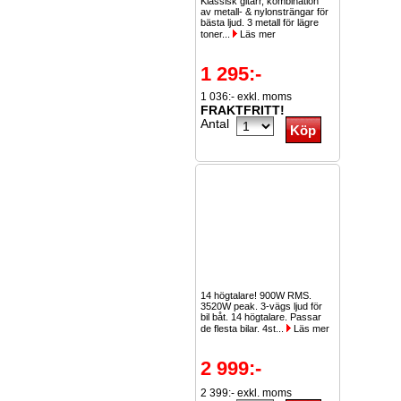
Klassisk gitarr, kombination
av metall- & nylonsträngar för
bästa ljud. 3 metall för lägre
toner...
Läs mer
1 295:-
1 036:- exkl. moms
FRAKTFRITT!
Antal
14 högtalare! 900W RMS.
3520W peak. 3-vägs ljud för
bil båt. 14 högtalare. Passar
de flesta bilar. 4st...
Läs mer
2 999:-
2 399:- exkl. moms