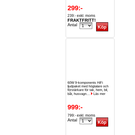
299:-
239:- exkl. moms
FRAKTFRITT!
Antal
60W 9-komponents HiFi
ljudpaket med högtalare och
förstärkare för tak, hem, bil,
båt, husvagn....
Läs mer
999:-
799:- exkl. moms
Antal