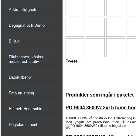
Affärsmöjligheter
Begagnat och Demo
Billjud
Flightcases, väskor,
Tweet
möbler och stativ
Datortillbehör
Fotoutrustning
Produkter som ingår i paketet
PD-9004 3600W 2x15 tums hög
Hifi och Hemmabio
138dB! 3600W. Vår bästa 2x15". Extremt hög kvalit
Med Tyngd!! Kom, provlyssna. 3" dis...
Läs me
Högtalarelement