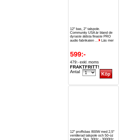
12" bas, 2" talspole.
Community USA är bland de
dyraste äldsta finaste PRO
audio fabrikaten ...
Läs mer
599:-
479:- exkl. moms
FRAKTFRITT!
Antal
12" proffsbas 800W med 2,5"
ventilerad talspole och 50-oz
magnet. 5kg. 30Hz - 3000Hz.