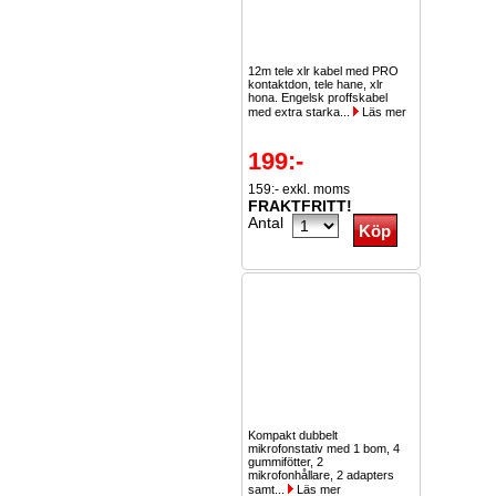
12m tele xlr kabel med PRO
kontaktdon, tele hane, xlr
hona. Engelsk proffskabel
med extra starka...
Läs mer
199:-
159:- exkl. moms
FRAKTFRITT!
Antal
Kompakt dubbelt
mikrofonstativ med 1 bom, 4
gummifötter, 2
mikrofonhållare, 2 adapters
samt...
Läs mer