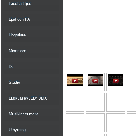
Laddbart ljud
Ljud och PA
Högtalare
Mixerbord
DJ
Studio
Ljus/Laser/LED/ DMX
Musikinstrument
Uthyrning