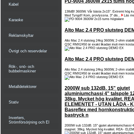
PD-9004 3600W 2x15 tums hög
Kabel
138dB! 3600W. Vår bästa 2x15". Extremt hög kvalit
Med Tyngd!! Kom, provlyssna. 3" dis...
Läs me
Karaoke
Alto Mac 2.4 PRO slutsteg D
Reklamskyltar
Alto Mac 2.4 slutsteg 24kg 3600W, 2-ohm stabil
QSC RMX2450 är exakt likadan inuti men kostar
Övrigt och reservdelar
Alto Mac 2.4 PRO slutsteg D
Rök-, snö- och
Alto Mac 2.4 slutsteg 24kg 3600W, 2-ohm stabil
bubbelmaskiner
QSC RMX2450 är exakt likadan inuti men kostar
Metalldetektorer
2000W sub 132dB. 15" gjutet
aluminiumchassi 4" talspole 1
38kg. Mycket hög kvalitet. REA
Stativ
ELEMENTET - UTAN LÅDA - 
Basreflex med hornkonstruktio
bastryck n
Inverters,
Strömförsörjning och El
2000W sub 132dB. 15" gjutet aluminiumchassi 4"
magnet. 38kg. Mycket hög kvalitet. REA - ELE