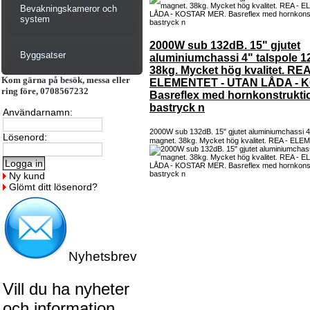
Bevakningskameror och
system
2000W sub 132dB. 15" gjutet
Byggsatser
aluminiumchassi 4" talspole 1
38kg. Mycket hög kvalitet. REA
Kom gärna på besök, messa eller
ELEMENTET - UTAN LÅDA - 
ring före, 0708567232
Basreflex med hornkonstruktio
bastryck n
Användarnamn:
2000W sub 132dB. 15" gjutet aluminiumchassi 4"
Lösenord:
magnet. 38kg. Mycket hög kvalitet. REA - ELE
Ny kund
Glömt ditt lösenord?
Nyhetsbrev
Vill du ha nyheter
och information