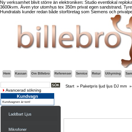
Ny verksamhet blivit större än elektroniken: Studio eventlokal replo
3600kvm. Även ytor utomhus tex 350m privat egen sandstrand. Tyresö
Hundratals kunder redan både storföretag som Siemens och privatper
Hem
Kassan
Om Billebro
Referenser
Service
Retur
Uthyrning
Sama
Start
»
Paketpris ljud ljus DJ mm
Avancerad sökning
Kundvagn
Kundvagnen är tom!
Laddbart Ljus
Mikrofoner