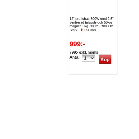
12" proffsbas 800W med 2,5"
ventilerad talspole och 50-oz
magnet. 5kg. 30Hz - 3000Hz.
Stark...
Läs mer
999:-
799:- exkl. moms
Antal