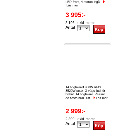
LED-front, 4 stereo-ingå...
Läs mer
3 995:-
3 196:- exkl. moms
Antal
14 högtalare! 900W RMS.
3520W peak. 3-vägs ljud för
bil båt. 14 högtalare. Passar
de flesta bilar. 4st...
Läs mer
2 999:-
2 399:- exkl. moms
Antal