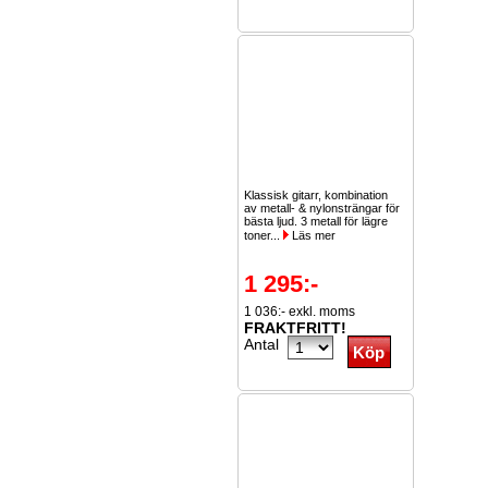
Klassisk gitarr, kombination
av metall- & nylonsträngar för
bästa ljud. 3 metall för lägre
toner...
Läs mer
1 295:-
1 036:- exkl. moms
FRAKTFRITT!
Antal