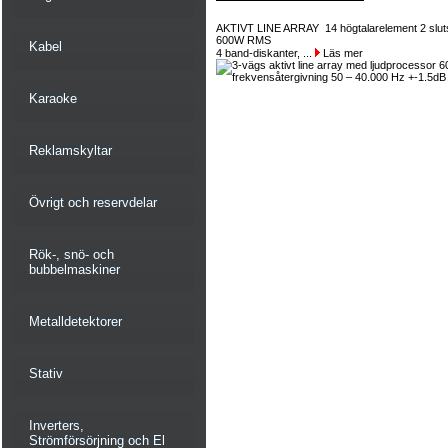
AKTIVT LINE ARRAY 14 högtalarelement 2 sluts
600W RMS
Kabel
4 band-diskanter, ...
Läs mer
Karaoke
Reklamskyltar
Övrigt och reservdelar
Rök-, snö- och
bubbelmaskiner
Metalldetektorer
Stativ
Inverters,
Strömförsörjning och El