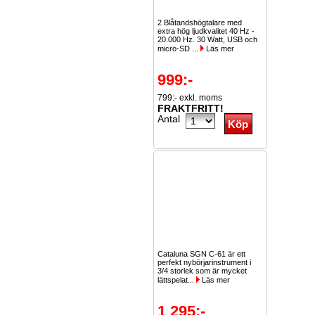
2 Blåtandshögtalare med
extra hög ljudkvalitet 40 Hz -
20.000 Hz. 30 Watt, USB och
micro-SD ...
Läs mer
999:-
799:- exkl. moms
FRAKTFRITT!
Antal
Cataluna SGN C-61 är ett
perfekt nybörjarinstrument i
3/4 storlek som är mycket
lättspelat...
Läs mer
1 295:-