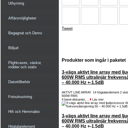
Uthyrning
Affärsmöjligheter
Tweet
Begagnat och Demo
Billjud
Produkter som ingår i paketet
Flightcases, väskor,
möbler och stativ
3-vägs aktivt line array med l
600W RMS ultralinjär frekvens
Datortillbehör
– 40.000 Hz +-1.5dB
AKTIVT LINE ARRAY 14 högtalarelement 2 sluts
600W RMS
Fotoutrustning
4 band-diskanter, ...
Läs mer
Hifi och Hemmabio
3-vägs aktivt line array med l
600W RMS ultralinjär frekvens
– 40.000 Hz +-1.5dB
Högtalarelement