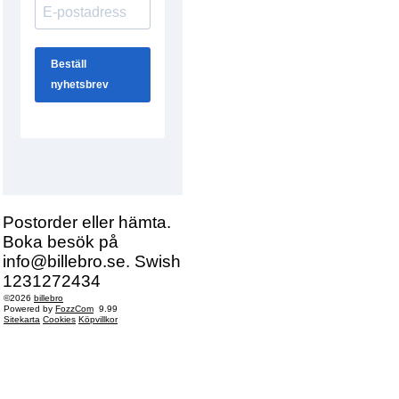
Postorder eller hämta.
Boka besök på
info@billebro.se. Swish
1231272434
©2026
billebro
Powered by
FozzCom
9.99
Sitekarta
Cookies
Köpvillkor