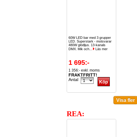
60W LED bar med 3 grupper
LED. Superstark - motsvarar
480W glödljus. 13-kanals
DMX. Mik och...
Läs mer
1 695:-
1 356:- exkl. moms
FRAKTFRITT!
Antal
REA: