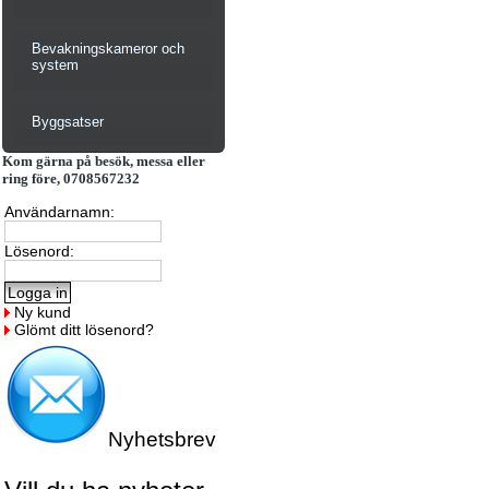
Bevakningskameror och
system
Byggsatser
Kom gärna på besök, messa eller
ring före, 0708567232
Användarnamn:
Lösenord:
Ny kund
Glömt ditt lösenord?
Nyhetsbrev