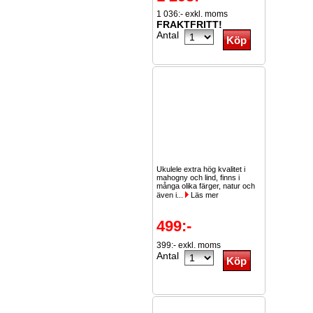
1 036:- exkl. moms
FRAKTFRITT!
Antal
Ukulele extra hög kvalitet i
mahogny och lind, finns i
många olika färger, natur och
även i...
Läs mer
499:-
399:- exkl. moms
Antal