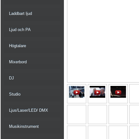
Laddbart ljud
Ljud och PA
Högtalare
Mixerbord
DJ
Studio
Ljus/Laser/LED/ DMX
Musikinstrument