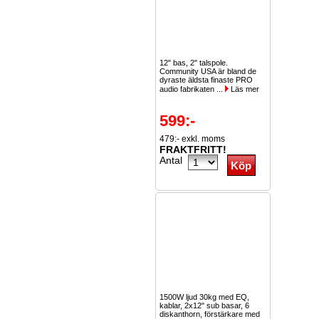
12" bas, 2" talspole.
Community USA är bland de
dyraste äldsta finaste PRO
audio fabrikaten ...
Läs mer
599:-
479:- exkl. moms
FRAKTFRITT!
Antal
1500W ljud 30kg med EQ,
kablar, 2x12" sub basar, 6
diskanthorn, förstärkare med