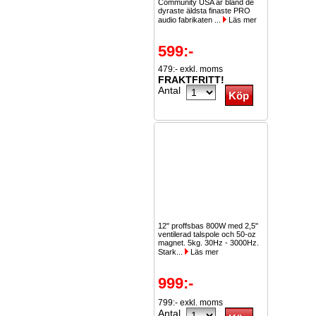
Community USA är bland de
dyraste äldsta finaste PRO
audio fabrikaten ...
Läs mer
599:-
479:- exkl. moms
FRAKTFRITT!
Antal
12" proffsbas 800W med 2,5"
ventilerad talspole och 50-oz
magnet. 5kg. 30Hz - 3000Hz.
Stark...
Läs mer
999:-
799:- exkl. moms
Antal