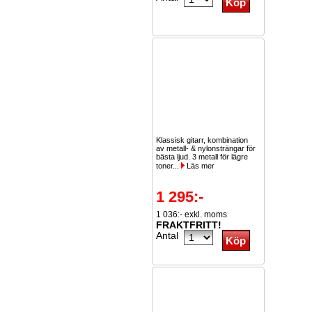
Klassisk gitarr, kombination
av metall- & nylonsträngar för
bästa ljud. 3 metall för lägre
toner...
Läs mer
1 295:-
1 036:- exkl. moms
FRAKTFRITT!
Antal