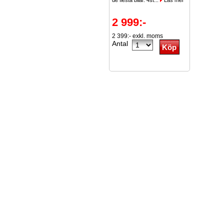
de flesta bilar. 4st...
Läs mer
2 999:-
2 399:- exkl. moms
Antal