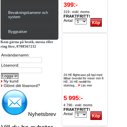
399:-
319:- exkl. moms
Bevakningskameror och
FRAKTFRITT!
system
Antal
Byggsatser
Kom gärna på besök, messa eller
ring före, 0708567232
Användarnamn:
Lösenord:
24 HE flightcase på hjul med
tiltbar överdel för mixer mm 8
Ny kund
HE, 16 HE nedtill för
Glömt ditt lösenord?
slutsteg,...
Läs mer
5 995:-
4 796:- exkl. moms
FRAKTFRITT!
Nyhetsbrev
Antal