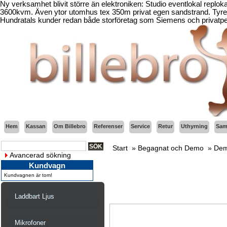
Ny verksamhet blivit större än elektroniken: Studio eventlokal replo
3600kvm. Även ytor utomhus tex 350m privat egen sandstrand. Tyresö
Hundratals kunder redan både storföretag som Siemens och privatper
Hem
Kassan
Om Billebro
Referenser
Service
Retur
Uthyrning
Sama
Start
»
Begagnat och Demo
»
Dem
Avancerad sökning
Kundvagn
Kundvagnen är tom!
Laddbart Ljus
Mikrofoner