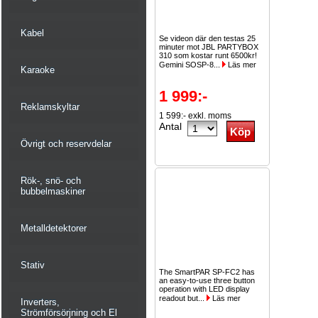
Kabel
Se videon där den testas 25
minuter mot JBL PARTYBOX
310 som kostar runt 6500kr!
Gemini SOSP-8...
Läs mer
Karaoke
1 999:-
Reklamskyltar
1 599:- exkl. moms
Antal
Övrigt och reservdelar
Rök-, snö- och
bubbelmaskiner
Metalldetektorer
Stativ
The SmartPAR SP-FC2 has
an easy-to-use three button
operation with LED display
readout but...
Läs mer
Inverters,
Strömförsörjning och El