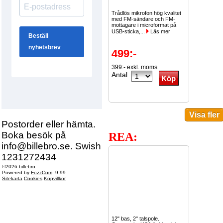
Trådlös mikrofon hög kvalitet
med FM-sändare och FM-
mottagare i microformat på
USB-sticka,...
Läs mer
499:-
399:- exkl. moms
Antal
Postorder eller hämta.
Boka besök på
REA:
info@billebro.se. Swish
1231272434
©2026
billebro
Powered by
FozzCom
9.99
Sitekarta
Cookies
Köpvillkor
12" bas, 2" talspole.