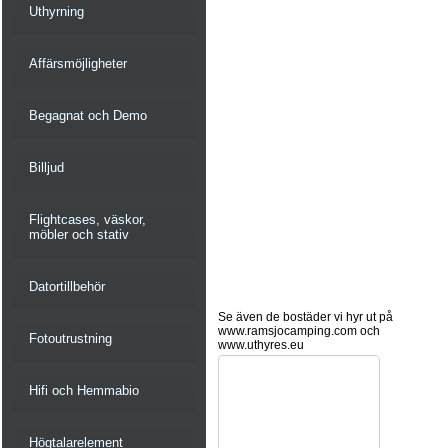
Uthyrning
Affärsmöjligheter
Begagnat och Demo
Billjud
Flightcases, väskor,
möbler och stativ
Datortillbehör
Se även de bostäder vi hyr ut på
www.ramsjocamping.com och
Fotoutrustning
www.uthyres.eu
Hifi och Hemmabio
Högtalarelement