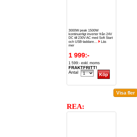
3000W peak 1500W
kontinuerligt inverter från 24V
DC till 230V AC med Soft Start
och USB-laddare....
Läs
mer
1 999:-
1 599:- exkl. moms
FRAKTFRITT!
Antal
REA: