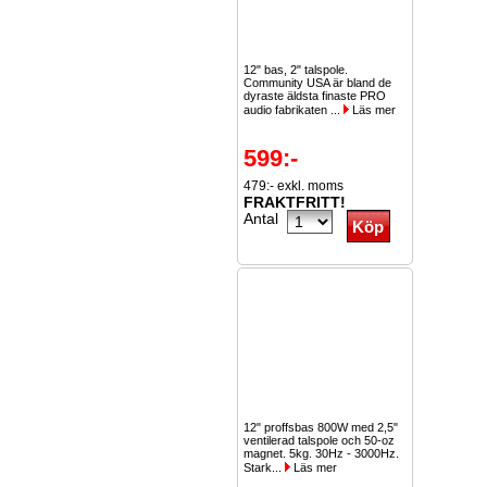
12" bas, 2" talspole.
Community USA är bland de
dyraste äldsta finaste PRO
audio fabrikaten ...
Läs mer
599:-
479:- exkl. moms
FRAKTFRITT!
Antal
12" proffsbas 800W med 2,5"
ventilerad talspole och 50-oz
magnet. 5kg. 30Hz - 3000Hz.
Stark...
Läs mer