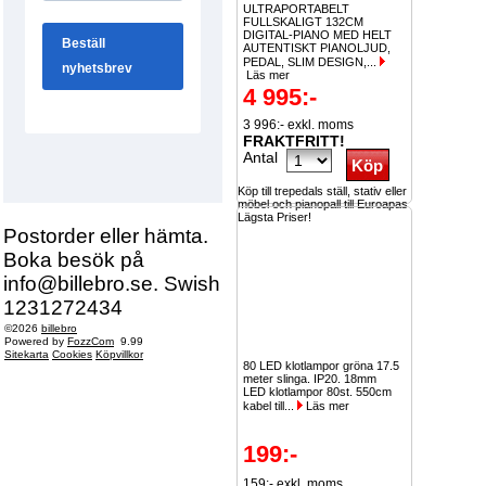
ULTRAPORTABELT
FULLSKALIGT 132CM
DIGITAL-PIANO MED HELT
AUTENTISKT PIANOLJUD,
PEDAL, SLIM DESIGN,...
Läs mer
4 995:-
3 996:- exkl. moms
FRAKTFRITT!
Antal
Köp till trepedals ställ, stativ eller
möbel och pianopall till Euroapas
Lägsta Priser!
Postorder eller hämta.
Boka besök på
info@billebro.se. Swish
1231272434
©2026
billebro
Powered by
FozzCom
9.99
Sitekarta
Cookies
Köpvillkor
80 LED klotlampor gröna 17.5
meter slinga. IP20. 18mm
LED klotlampor 80st. 550cm
kabel till...
Läs mer
199:-
159:- exkl. moms