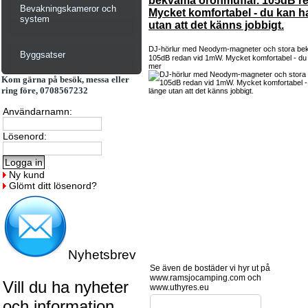
bekväma öronmuffar. 105dB r
Bevakningskameror och
Mycket komfortabel - du kan h
system
utan att det känns jobbigt.
DJ-hörlur med Neodym-magneter och stora be
Byggsatser
105dB redan vid 1mW. Mycket komfortabel - du 
mer
Kom gärna på besök, messa eller
ring före, 0708567232
Användarnamn:
Lösenord:
Ny kund
Glömt ditt lösenord?
Nyhetsbrev
Se även de bostäder vi hyr ut på
www.ramsjocamping.com och
Vill du ha nyheter
www.uthyres.eu
och information