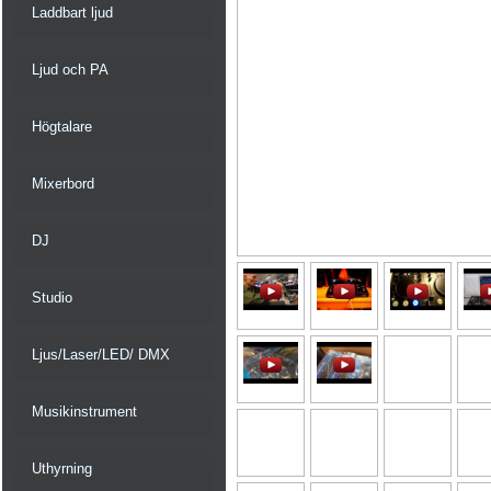
Laddbart ljud
Ljud och PA
Högtalare
Mixerbord
DJ
Studio
Ljus/Laser/LED/ DMX
Musikinstrument
Uthyrning