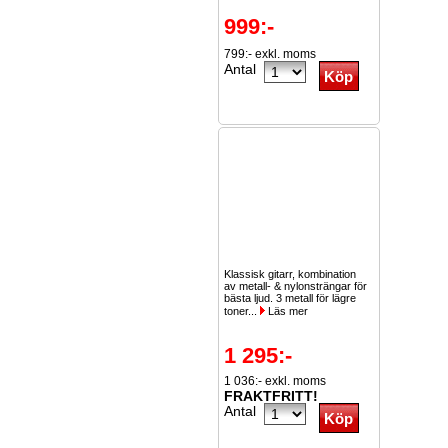
999:-
799:- exkl. moms
Antal
Klassisk gitarr, kombination
av metall- & nylonsträngar för
bästa ljud. 3 metall för lägre
toner...
Läs mer
1 295:-
1 036:- exkl. moms
FRAKTFRITT!
Antal