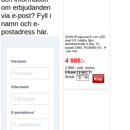
om erbjudanden
via e-post? Fyll i
namn och e-
postadress här.
252W IP-klassad 6-i-en LED
med UV, trådlös fjärr,
aluminiumhölje 6.3kg, 11-
kanals DMX, RGBAW-UV...
Läs mer
4 986:-
3 989:- exkl. moms
FRAKTFRITT!
Antal