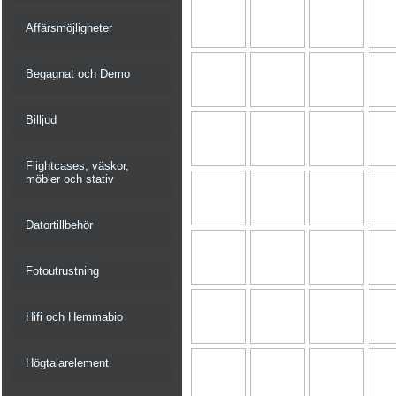
Affärsmöjligheter
Begagnat och Demo
Billjud
Flightcases, väskor,
möbler och stativ
Datortillbehör
Fotoutrustning
Hifi och Hemmabio
Högtalarelement