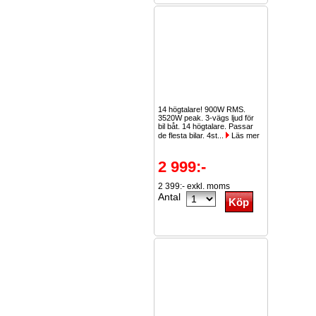
14 högtalare! 900W RMS.
3520W peak. 3-vägs ljud för
bil båt. 14 högtalare. Passar
de flesta bilar. 4st...
Läs mer
2 999:-
2 399:- exkl. moms
Antal