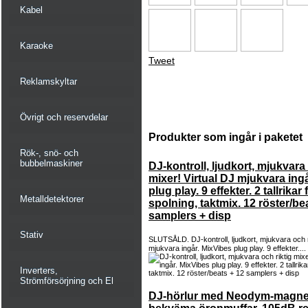
Kabel
Karaoke
Tweet
Reklamskyltar
Övrigt och reservdelar
Produkter som ingår i paketet
Rök-, snö- och
bubbelmaskiner
DJ-kontroll, ljudkort, mjukvara 
mixer! Virtual DJ mjukvara ing
plug play. 9 effekter. 2 tallrikar
Metalldetektorer
spolning, taktmix. 12 röster/be
samplers + disp
Stativ
SLUTSÅLD. DJ-kontroll, ljudkort, mjukvara och ri
mjukvara ingår. MixVibes plug play. 9 effekter....
Inverters,
Strömförsörjning och El
DJ-hörlur med Neodym-magnet