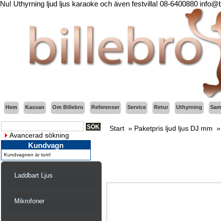
Nu! Uthyrning ljud ljus karaoke och även festvilla! 08-6400880 info@
Hem
Kassan
Om Billebro
Referenser
Service
Retur
Uthyrning
Sama
Start
»
Paketpris ljud ljus DJ mm
Avancerad sökning
Kundvagn
Kundvagnen är tom!
Laddbart Ljus
Mikrofoner