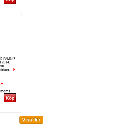
E2 FAM347
t 2014.
0cm
örkort....
:-
. moms