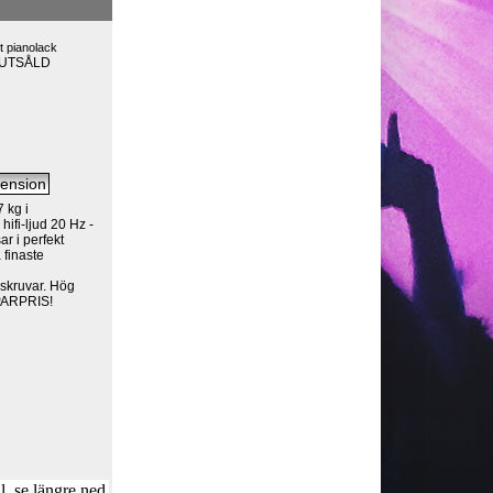
it pianolack
LUTSÅLD
 kg i
ifi-ljud 20 Hz -
ar i perfekt
 finaste
lskruvar. Hög
 PARPRIS!
, se längre ned