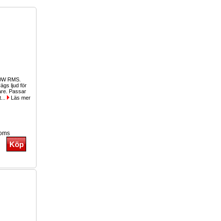
00W RMS.
gs ljud för
lare. Passar
t...
Läs mer
moms