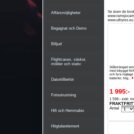
Se även de bostä
Affärsmöjligheter
www.ramsjocam
www.uthyres.eu
Begagnat och Demo
Billjud
Flightcases, väskor,
möbler och stativ
Stålsträngad wes
med inbyggd förf
och fyra reglage
batterier, hög...
Datortillbehör
1 995:-
Fotoutrustning
1 596:- exkl. 
FRAKTFRIT
Antal
Hifi och Hemmabio
Högtalarelement