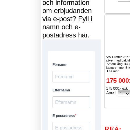
och information
om erbjudanden
via e-post? Fyll i
namn och e-
postadress här.
VW Crafter 2EK
silver med baklyf
725cm lång, 43
lastutrymme, B-k
Läs mer
175 000
175 000:- exkl
Antal
REA: