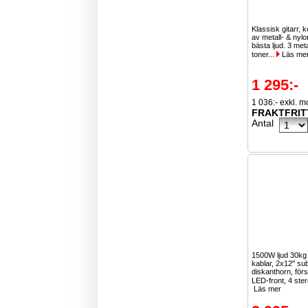
Klassisk gitarr, 
av metall- & nylo
bästa ljud. 3 meta
toner...
Läs me
1 295:-
1 036:- exkl. 
FRAKTFRIT
Antal
1500W ljud 30k
kablar, 2x12" su
diskanthorn, för
LED-front, 4 ster
Läs mer