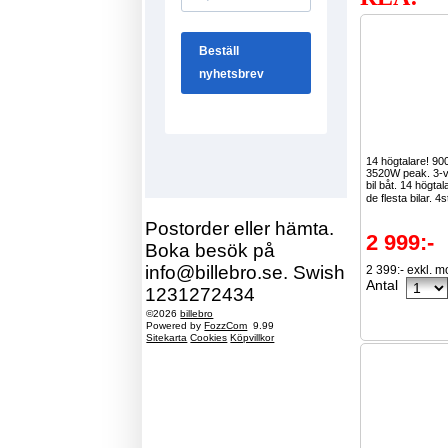
14 högtalare! 9
3520W peak. 3-vä
bil båt. 14 högta
de flesta bilar. 4s
Postorder eller hämta.
2 999:-
Boka besök på
info@billebro.se. Swish
2 399:- exkl. 
Antal
1231272434
©2026
billebro
Powered by
FozzCom
9.99
Sitekarta
Cookies
Köpvillkor