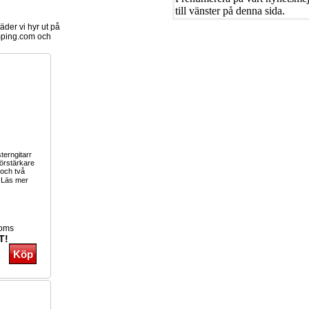
till vänster på denna sida.
der vi hyr ut på
ping.com och
terngitarr
örstärkare
 och två
Läs mer
moms
T!