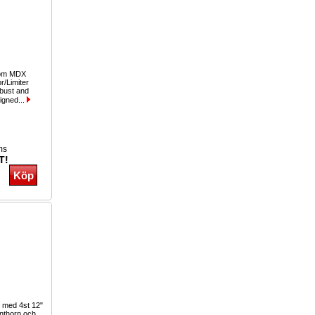
com MDX
/Limiter
bust and
signed...
ms
T!
 med 4st 12"
anthorn och