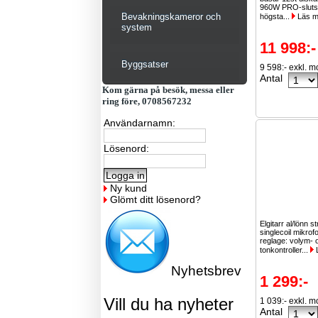
960W PRO-slutst
Bevakningskameror och
högsta...
Läs m
system
11 998:-
Byggsatser
9 598:- exkl. 
Antal
Kom gärna på besök, messa eller
ring före, 0708567232
Användarnamn:
Lösenord:
Ny kund
Glömt ditt lösenord?
Elgitarr al/lönn s
singlecoil mikrof
reglage: volym- 
tonkontroller...
Nyhetsbrev
1 299:-
Vill du ha nyheter
1 039:- exkl. 
Antal