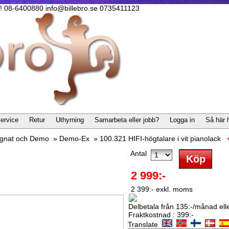
lla! 08-6400880 info@billebro.se 0735411123
ervice
Retur
Uthyrning
Samarbeta eller jobb?
Logga in
Så här 
gnat och Demo
»
Demo-Ex
»
100.321 HIFI-högtalare i vit pianolack
Antal
2 999:-
2 399:- exkl. moms
Delbetala från 135:-/månad eller
Fraktkostnad : 399:-
Translate