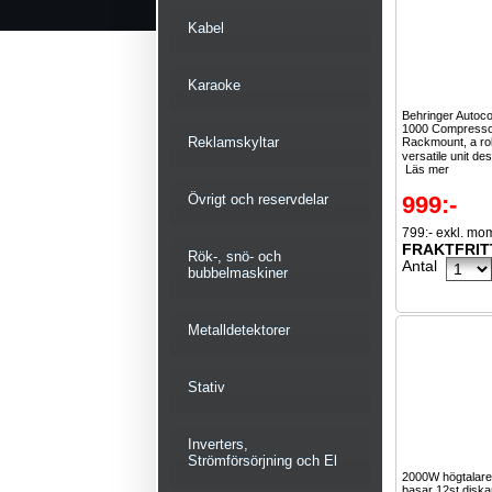
Kabel
Karaoke
Behringer Auto
1000 Compressor
Reklamskyltar
Rackmount, a ro
versatile unit de
Läs mer
Övrigt och reservdelar
999:-
799:- exkl. mo
FRAKTFRIT
Rök-, snö- och
Antal
bubbelmaskiner
Metalldetektorer
Stativ
Inverters,
Strömförsörjning och El
2000W högtalare
basar 12st disk