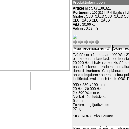
Produktinformation
Artikel nr :
SKY100.321
Kortnamn :
100.321 HIFI-högtalare i v
Märke :
SLUTSÅLD SLUTSÅLD S
SLUTSÅLD SLUTSÅLD
Vikt :
30.00 kg
Volym :
0.23 m3
Två 95 cm hifi-högtalare 400 Watt 27
blankpolerad pianolack med högsta h
20.000 Hz till halva priset. 4st 5" bas
basreflex kombinerade med de allra
domediskanterna. Guldpläterade
anslutningsterminaler med stora po
Holländsk kvalitet och finish. OBS:
950 x 280 x 190 mm
20 Hz - 20.000 Hz
2 x 200 Watt max
Mycket hög ljudstyrka
6 ohm
Extremt hög ljudkvalitet
27 kg
SKYTRONIC från Holland
Prenumerera på vårt nyhetsmejl