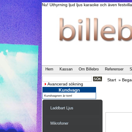
Nu! Uthyrning ljud ljus karaoke och även festvi
Hem
Kassan
Om Billebro
Referenser
S
Start
»
Bega
Avancerad sökning
Kundvagn
Kundvagnen är tom!
Laddbart Ljus
Mikrofoner