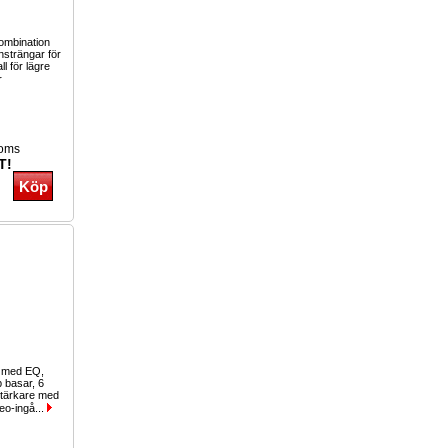
kombination
nsträngar för
ll för lägre
r
moms
T!
g med EQ,
b basar, 6
stärkare med
eo-ingå...