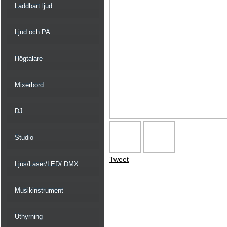
Laddbart ljud
Ljud och PA
Högtalare
Mixerbord
DJ
Studio
Tweet
Ljus/Laser/LED/ DMX
Musikinstrument
Uthyrning