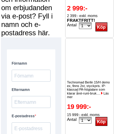
om erbjudanden
2 999:-
via e-post? Fyll i
2 399:- exkl. moms
FRAKTFRITT!
namn och e-
Antal
postadress här.
Technomad Berlin 15/H demo
ex, finns 2st, styckpris. IP-
klassad PA-högtalare som
klarar året-runt-bruk....
Läs
mer
19 999:-
15 999:- exkl. moms
Antal