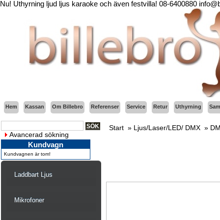
Nu! Uthyrning ljud ljus karaoke och även festvilla! 08-6400880 info@
Hem
Kassan
Om Billebro
Referenser
Service
Retur
Uthyrning
Sama
Start
»
Ljus/Laser/LED/ DMX
»
DM
Avancerad sökning
Kundvagn
Kundvagnen är tom!
Laddbart Ljus
Mikrofoner