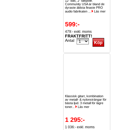
12" bas, 2" talspole.
Community USA är bland de
dyraste äldsta finaste PRO
audio fabrikaten ...
Läs mer
599:-
479:- exkl. moms
FRAKTFRITT!
Antal
Klassisk gitarr, kombination
av metall- & nylonsträngar för
bästa ljud. 3 metall för lägre
toner...
Läs mer
1 295:-
1 036:- exkl. moms