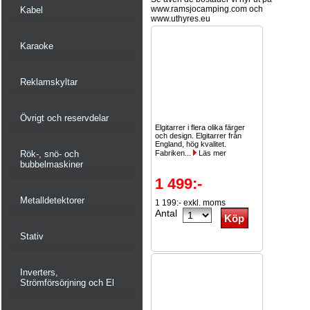
www.ramsjocamping.com och
Kabel
www.uthyres.eu
Karaoke
Reklamskyltar
Övrigt och reservdelar
Elgitarrer i flera olika färger
och design. Elgitarrer från
England, hög kvalitet.
Rök-, snö- och
Fabriken...
Läs mer
bubbelmaskiner
1 499:-
Metalldetektorer
1 199:- exkl. moms
Antal
Stativ
Inverters,
Strömförsörjning och El