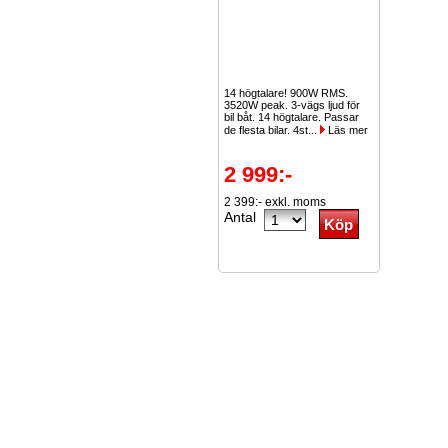
14 högtalare! 900W RMS.
3520W peak. 3-vägs ljud för
bil båt. 14 högtalare. Passar
de flesta bilar. 4st...
Läs mer
2 999:-
2 399:- exkl. moms
Antal