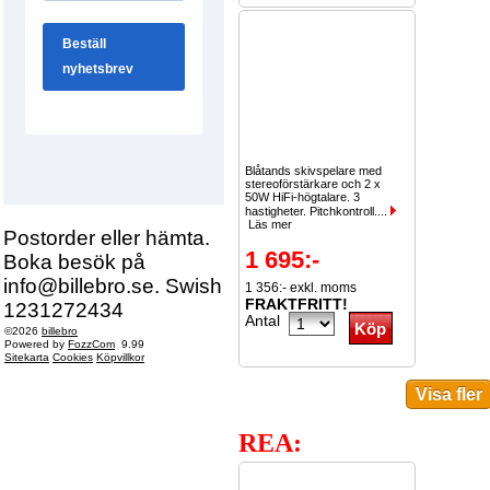
Blåtands skivspelare med
stereoförstärkare och 2 x
50W HiFi-högtalare. 3
hastigheter. Pitchkontroll....
Läs mer
Postorder eller hämta.
1 695:-
Boka besök på
info@billebro.se. Swish
1 356:- exkl. moms
FRAKTFRITT!
1231272434
Antal
©2026
billebro
Powered by
FozzCom
9.99
Sitekarta
Cookies
Köpvillkor
REA: