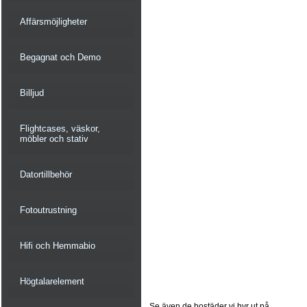
Affärsmöjligheter
Begagnat och Demo
Billjud
Flightcases, väskor,
möbler och stativ
Datortillbehör
Fotoutrustning
Hifi och Hemmabio
Högtalarelement
Se även de bostäder vi hyr ut på