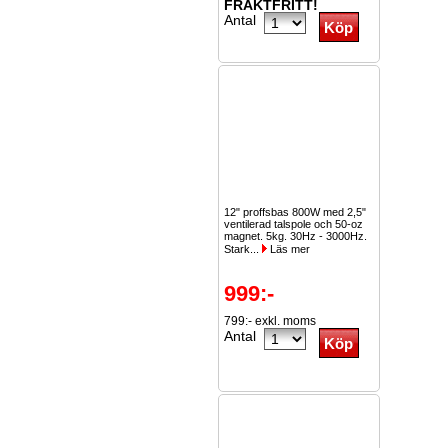
FRAKTFRITT!
Antal
12" proffsbas 800W med 2,5"
ventilerad talspole och 50-oz
magnet. 5kg. 30Hz - 3000Hz.
Stark...
Läs mer
999:-
799:- exkl. moms
Antal