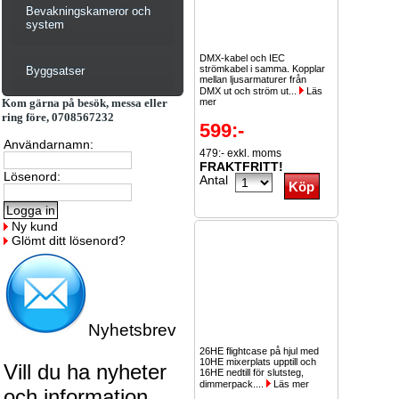
Bevakningskameror och
system
DMX-kabel och IEC
strömkabel i samma. Kopplar
Byggsatser
mellan ljusarmaturer från
DMX ut och ström ut...
Läs
Kom gärna på besök, messa eller
mer
ring före, 0708567232
599:-
Användarnamn:
479:- exkl. moms
FRAKTFRITT!
Lösenord:
Antal
Ny kund
Glömt ditt lösenord?
Nyhetsbrev
26HE flightcase på hjul med
10HE mixerplats upptill och
Vill du ha nyheter
16HE nedtill för slutsteg,
dimmerpack....
Läs mer
och information