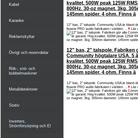
kvalitet. 500W peak 125W RMS.
Kabel
800Hz. 30-oz magnet. 3kg. 30
145mm spider. 4 ohm. Finns ä
Karaoke
12" bas, 2" talspole. Community USA är bland d
finaste PRO audio fabrikaten i världen. ...
Läs 
Reklamskyltar
12" bas, 2" talspole. Fabriken g
Övrigt och reservdelar
Community högtalare USA. 5 år
kvalitet. 500W peak 125W RMS.
800Hz. 30-oz magnet. 3kg. 30
Rök-, snö- och
145mm spider. 4 ohm. Finns ä
bubbelmaskiner
12" bas, 2" talspole. Community USA är bland d
finaste PRO audio fabrikaten i världen. ...
Läs 
Metalldetektorer
Stativ
Inverters,
Strömförsörjning och El