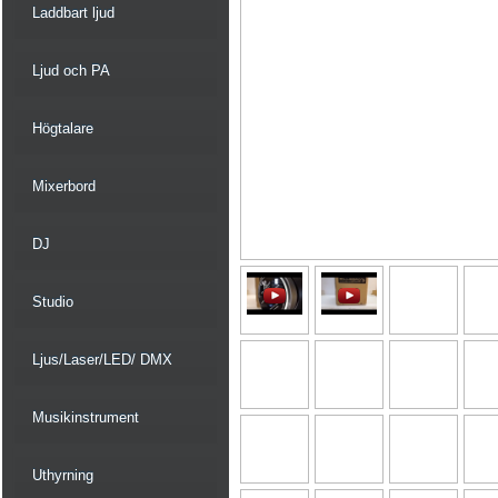
Laddbart ljud
Ljud och PA
Högtalare
Mixerbord
DJ
Studio
Ljus/Laser/LED/ DMX
Musikinstrument
Uthyrning