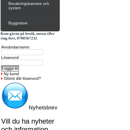
Bevakningskameror och
system
Byggsatser
Kom gärna på besök, messa eller
ring före, 0708567232
Användarnamn:
Lösenord:
Ny kund
Glömt ditt lösenord?
Nyhetsbrev
Vill du ha nyheter
och information