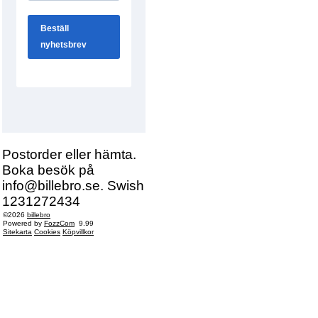
Postorder eller hämta.
Boka besök på
info@billebro.se. Swish
1231272434
©2026
billebro
Powered by
FozzCom
9.99
Sitekarta
Cookies
Köpvillkor