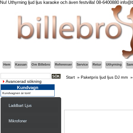
Nu! Uthyrning ljud ljus karaoke och även festvilla! 08-6400880 info@
Hem
Kassan
Om Billebro
Referenser
Service
Retur
Uthyrning
Sama
Start
»
Paketpris ljud ljus DJ mm
Avancerad sökning
Kundvagn
Kundvagnen är tom!
Laddbart Ljus
Mikrofoner