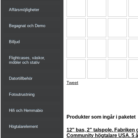
Affärsmöjligheter
Begagnat och Demo
Billjud
Flightcases, väskor,
möbler och stativ
Datortillbehör
Tweet
Fotoutrustning
Hifi och Hemmabio
Produkter som ingår i paketet
Högtalarelement
12" bas, 2" talspole. Fabriken g
Community högtalare USA. 5 år