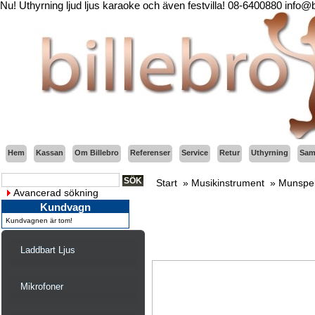
Nu! Uthyrning ljud ljus karaoke och även festvilla! 08-6400880 info@
Hem
Kassan
Om Billebro
Referenser
Service
Retur
Uthyrning
Sama
Start
»
Musikinstrument
»
Munspe
Avancerad sökning
Kundvagn
Kundvagnen är tom!
Laddbart Ljus
Mikrofoner