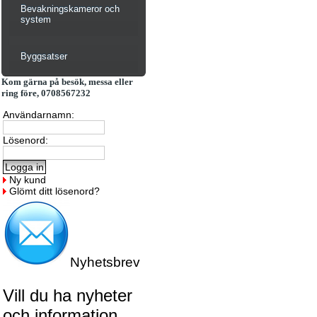
Bevakningskameror och
system
Byggsatser
Kom gärna på besök, messa eller
ring före, 0708567232
Användarnamn:
Lösenord:
Ny kund
Glömt ditt lösenord?
Nyhetsbrev
Vill du ha nyheter
och information