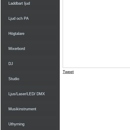
Laddbart ljud
Ljud och PA
Högtalare
Mixerbord
DJ
Tweet
Studio
Ljus/Laser/LED/ DMX
Musikinstrument
Uthyrning