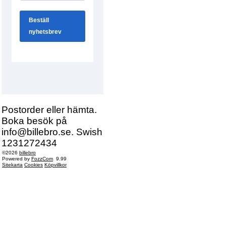
Postorder eller hämta.
Boka besök på
info@billebro.se. Swish
1231272434
©2026
billebro
Powered by
FozzCom
9.99
Sitekarta
Cookies
Köpvillkor