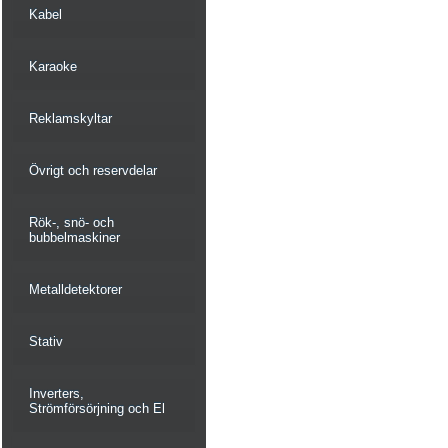
Kabel
Karaoke
Reklamskyltar
Övrigt och reservdelar
Rök-, snö- och
bubbelmaskiner
Metalldetektorer
Stativ
Inverters,
Strömförsörjning och El