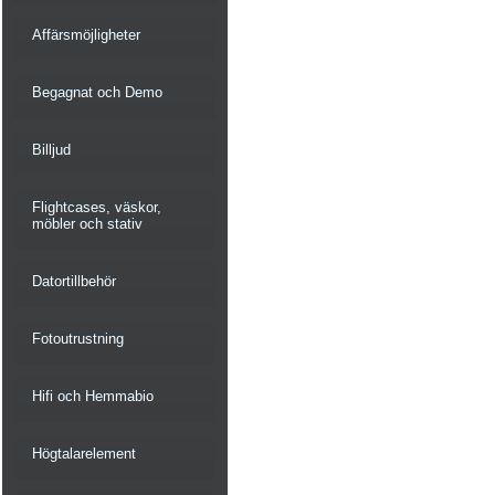
Affärsmöjligheter
Begagnat och Demo
Billjud
Flightcases, väskor,
möbler och stativ
Datortillbehör
Fotoutrustning
Hifi och Hemmabio
Högtalarelement