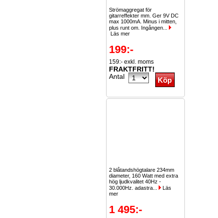
Strömaggregat för
gitarreffekter mm. Ger 9V DC
max 1000mA. Minus i mitten,
plus runt om. Ingången...
Läs mer
199:-
159:- exkl. moms
FRAKTFRITT!
Antal
2 blåtandshögtalare 234mm
diameter, 160 Watt med extra
hög ljudkvalitet 40Hz -
30.000Hz. adastra...
Läs
mer
1 495:-