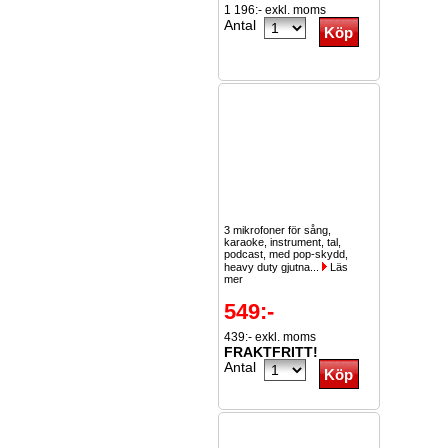
1 196:- exkl. moms
Antal
3 mikrofoner för sång,
karaoke, instrument, tal,
podcast, med pop-skydd,
heavy duty gjutna...
Läs
mer
549:-
439:- exkl. moms
FRAKTFRITT!
Antal