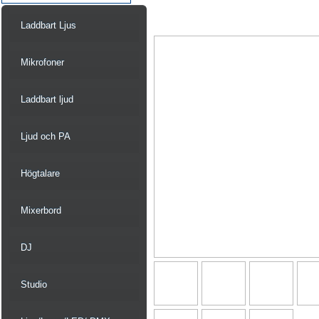
Laddbart Ljus
Mikrofoner
Laddbart ljud
Ljud och PA
Högtalare
Mixerbord
DJ
Studio