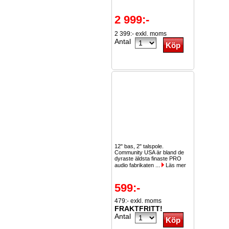
2 999:-
2 399:- exkl. moms
Antal
12" bas, 2" talspole.
Community USA är bland de
dyraste äldsta finaste PRO
audio fabrikaten ...
Läs mer
599:-
479:- exkl. moms
FRAKTFRITT!
Antal