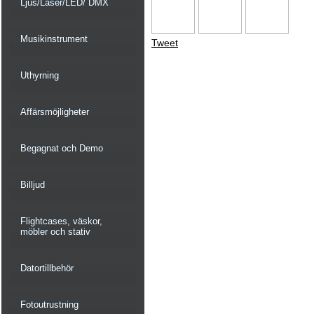
Ljus/Laser/LED/ DMX
Musikinstrument
Tweet
Uthyrning
Affärsmöjligheter
Begagnat och Demo
Billjud
Flightcases, väskor,
möbler och stativ
Datortillbehör
Fotoutrustning