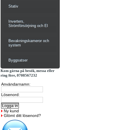
Stativ
Inverters,
Strömförsörjning och El
Bevakningskameror och
system
Byggsatser
Kom gärna på besök, messa eller
ring före, 0708567232
Användarnamn:
Lösenord:
Ny kund
Glömt ditt lösenord?