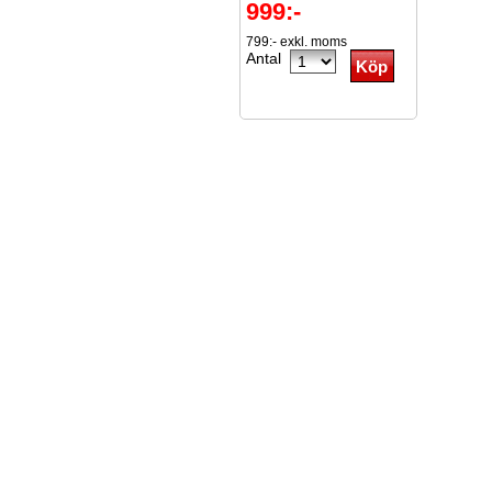
999:-
799:- exkl. moms
Antal