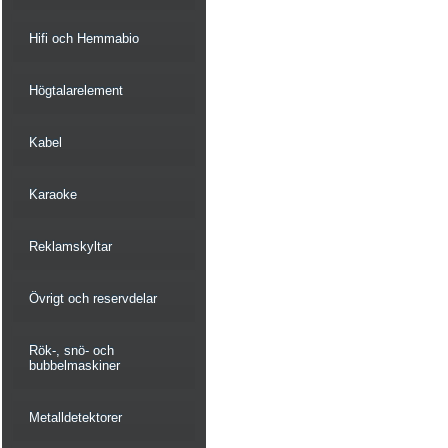
Hifi och Hemmabio
Högtalarelement
Kabel
Karaoke
Reklamskyltar
Övrigt och reservdelar
Rök-, snö- och
bubbelmaskiner
Metalldetektorer