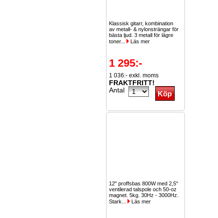
Klassisk gitarr, kombination
av metall- & nylonsträngar för
bästa ljud. 3 metall för lägre
toner...
Läs mer
1 295:-
1 036:- exkl. moms
FRAKTFRITT!
Antal
12" proffsbas 800W med 2,5"
ventilerad talspole och 50-oz
magnet. 5kg. 30Hz - 3000Hz.
Stark...
Läs mer