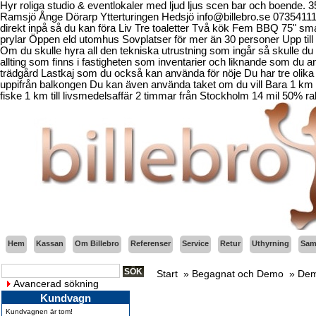
Hyr roliga studio & eventlokaler med ljud ljus scen bar och boende.
Ramsjö Ånge Dörarp Ytterturingen Hedsjö info@billebro.se 073541
direkt inpå så du kan föra Liv Tre toaletter Två kök Fem BBQ 75" sma
prylar Öppen eld utomhus Sovplatser för mer än 30 personer Upp till 
Om du skulle hyra all den tekniska utrustning som ingår så skulle du b
allting som finns i fastigheten som inventarier och liknande som d
trädgård Lastkaj som du också kan använda för nöje Du har tre olika 
uppifrån balkongen Du kan även använda taket om du vill Bara 1 km fr
fiske 1 km till livsmedelsaffär 2 timmar från Stockholm 14 mil 50% ra
Hem
Kassan
Om Billebro
Referenser
Service
Retur
Uthyrning
Sama
Start
»
Begagnat och Demo
»
Dem
Avancerad sökning
Kundvagn
Kundvagnen är tom!