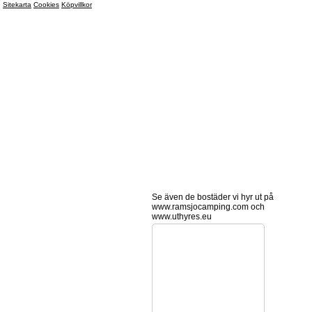
Sitekarta
Cookies
Köpvillkor
Se även de bostäder vi hyr ut på
www.ramsjocamping.com och
www.uthyres.eu