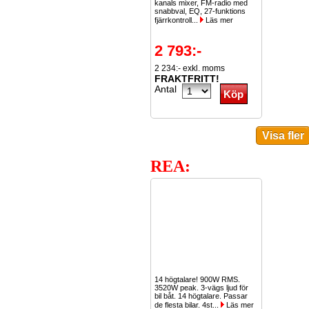
kanals mixer, FM-radio med
snabbval, EQ, 27-funktions
fjärrkontroll...
Läs mer
2 793:-
2 234:- exkl. moms
FRAKTFRITT!
Antal
REA:
14 högtalare! 900W RMS.
3520W peak. 3-vägs ljud för
bil båt. 14 högtalare. Passar
de flesta bilar. 4st...
Läs mer