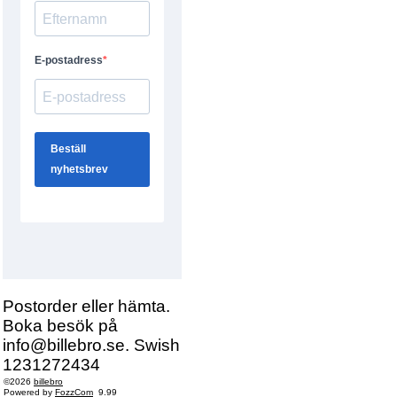
Postorder eller hämta.
Boka besök på
info@billebro.se. Swish
1231272434
©2026
billebro
Powered by
FozzCom
9.99