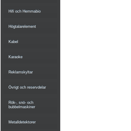
Hifi och Hemmabio
Högtalarelement
Kabel
Karaoke
Reklamskyltar
Övrigt och reservdelar
Rök-, snö- och
bubbelmaskiner
Metalldetektorer