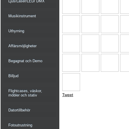
Ljus/Laser/LED/ DMX
Musikinstrument
Uthyrning
Affärsmöjligheter
Begagnat och Demo
Billjud
Flightcases, väskor,
Tweet
möbler och stativ
Datortillbehör
Fotoutrustning