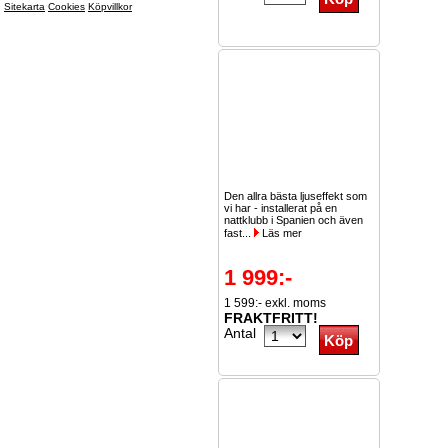
Sitekarta
Cookies
Köpvillkor
Den allra bästa ljuseffekt som
vi har - installerat på en
nattklubb i Spanien och även
fast...
Läs mer
1 999:-
1 599:- exkl. moms
FRAKTFRITT!
Antal