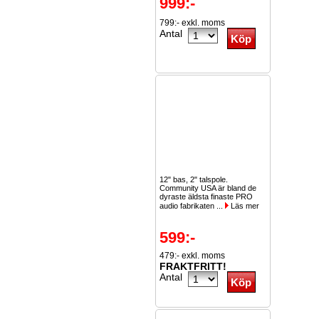
999:-
799:- exkl. moms
Antal
12" bas, 2" talspole.
Community USA är bland de
dyraste äldsta finaste PRO
audio fabrikaten ...
Läs mer
599:-
479:- exkl. moms
FRAKTFRITT!
Antal