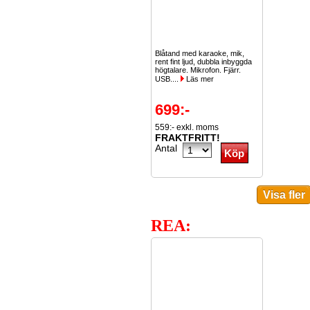
Blåtand med karaoke, mik,
rent fint ljud, dubbla inbyggda
högtalare. Mikrofon. Fjärr.
USB....
Läs mer
699:-
559:- exkl. moms
FRAKTFRITT!
Antal
REA: