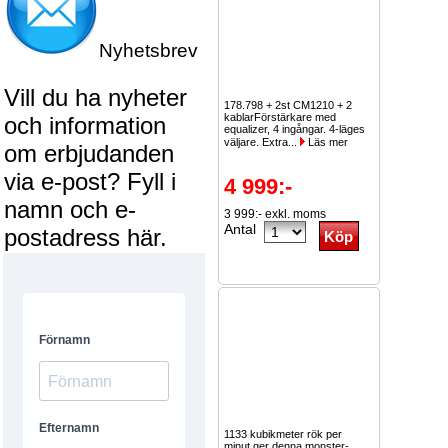
Nyhetsbrev
Vill du ha nyheter
178.798 + 2st CM1210 + 2
kablarFörstärkare med
och information
equalizer, 4 ingångar. 4-läges
väljare. Extra...
Läs mer
om erbjudanden
via e-post? Fyll i
4 999:-
namn och e-
3 999:- exkl. moms
Antal
postadress här.
1133 kubikmeter rök per
minut ger denna monster-