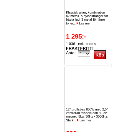
Klassisk gitarr, kombination
av metall- & nylonsträngar för
bästa ljud. 3 metall för lägre
toner...
Läs mer
1 295:-
1 036:- exkl. moms
FRAKTFRITT!
Antal
12" proffsbas 800W med 2,5"
ventilerad talspole och 50-oz
magnet. 5kg. 30Hz - 3000Hz.
Stark...
Läs mer