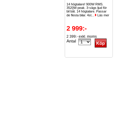
14 högtalare! 900W RMS.
3520W peak. 3-vägs ljud för
bil båt. 14 högtalare. Passar
de flesta bilar. 4st...
Läs mer
2 999:-
2 399:- exkl. moms
Antal