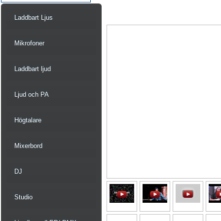
Laddbart Ljus
Mikrofoner
Laddbart ljud
Ljud och PA
Högtalare
Mixerbord
DJ
Studio