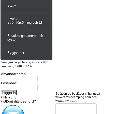
Stativ
Inverters,
Strömförsörjning och El
Bevakningskameror och
system
Byggsatser
Kom gärna på besök, messa eller
ring före, 0708567232
Användarnamn:
Lösenord:
Se även de bostäder vi hyr ut på
Ny kund
www.ramsjocamping.com och
www.uthyres.eu
Glömt ditt lösenord?