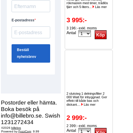
rökmaskin med timer, trådlös
fjärr och 5-liters...
Läs mer
3 995:-
3 196:- exkl. moms
Antal
2 slutsteg 1 delningsfilter 2
000 Watt för inbyggnad. Ger
effekt till både bas och
Postorder eller hämta.
diskant....
Läs mer
Boka besök på
info@billebro.se. Swish
2 999:-
1231272434
2 399:- exkl. moms
©2026
billebro
Antal
Powered by
FozzCom
9.99