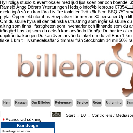
Hyr roliga studio & eventlokaler med ljud ljus scen bar och boende.
Ramsjö Ånge Dörarp Ytterturingen Hedsjö info@billebro.se 073541
direkt inpå så du kan föra Liv Tre toaletter Två kök Fem BBQ 75" sma
prylar Öppen eld utomhus Sovplatser för mer än 30 personer Upp till 
Om du skulle hyra all den tekniska utrustning som ingår så skulle du b
allting som finns i fastigheten som inventarier och liknande som d
trädgård Lastkaj som du också kan använda för nöje Du har tre olika 
uppifrån balkongen Du kan även använda taket om du vill Bara 1 km fr
fiske 1 km till livsmedelsaffär 2 timmar från Stockholm 14 mil 50% ra
Hem
Kassan
Om Billebro
Referenser
Service
Retur
Uthyrning
Sama
Start
»
DJ
»
Controllers / Mediasp
Avancerad sökning
Kundvagn
Kundvagnen är tom!