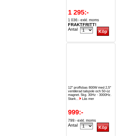
1 295:-
1 036:- exkl. moms
FRAKTFRITT!
Antal
12" proffsbas 800W med 2,5"
ventilerad talspole och 50-oz
magnet. 5kg. 30Hz - 3000Hz.
Stark...
Läs mer
999:-
799:- exkl. moms
Antal