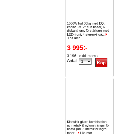
1500W ljud 30kg med EQ,
kablar, 2x12" sub basar, 6
diskanthorn, förstärkare med
LED-front, 4 stereo-ingå...
Läs mer
3 995:-
3 196:- exkl. moms
Antal
Klassisk gitarr, kombination
av metall- & nylonsträngar för
bästa ljud. 3 metall för lägre
toner...
Läs mer