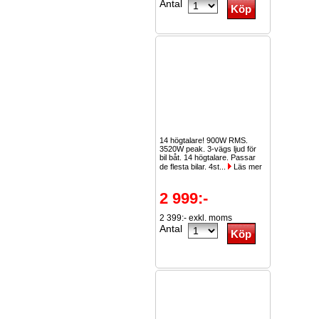
Antal
14 högtalare! 900W RMS.
3520W peak. 3-vägs ljud för
bil båt. 14 högtalare. Passar
de flesta bilar. 4st...
Läs mer
2 999:-
2 399:- exkl. moms
Antal