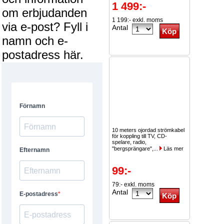
1 499:-
om erbjudanden
1 199:- exkl. moms
via e-post? Fyll i
Antal
namn och e-
postadress här.
10 meters ojordad strömkabel
för koppling till TV, CD-
spelare, radio,
"bergsprängare",...
Läs mer
99:-
79:- exkl. moms
Antal