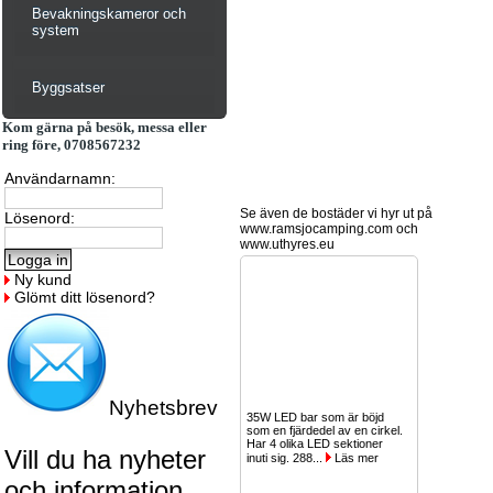
Bevakningskameror och
system
Byggsatser
Kom gärna på besök, messa eller
ring före, 0708567232
Användarnamn:
Se även de bostäder vi hyr ut på
Lösenord:
www.ramsjocamping.com och
www.uthyres.eu
Ny kund
Glömt ditt lösenord?
Nyhetsbrev
35W LED bar som är böjd
som en fjärdedel av en cirkel.
Har 4 olika LED sektioner
Vill du ha nyheter
inuti sig. 288...
Läs mer
och information