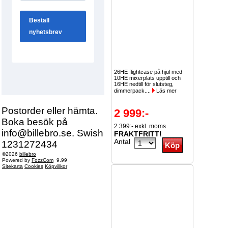
26HE flightcase på hjul med
10HE mixerplats upptill och
16HE nedtill för slutsteg,
dimmerpack....
Läs mer
Postorder eller hämta.
2 999:-
Boka besök på
2 399:- exkl. moms
info@billebro.se. Swish
FRAKTFRITT!
Antal
1231272434
©2026
billebro
Powered by
FozzCom
9.99
Sitekarta
Cookies
Köpvillkor