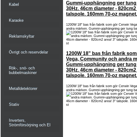
Gummi-upphängning ger tung ba
Kabel
30Hz. 46cm diameter - 820cm2 
talspole. 160mm 70-oz magnet.
Karaoke
1200W 18" bas från fabrik som gör Cerwin Veg
andra märken. Gummi-upphängning ger tung ba
Reklamskyltar
Övrigt och reservdelar
1200W 18" bas från fabrik som
Vega, Community och andra m
Gummi-upphängning ger tung ba
Rök-, snö- och
30Hz. 46cm diameter - 820cm2 
bubbelmaskiner
talspole. 160mm 70-oz magnet.
1200W 18" bas från fabrik som gör Cerwin Veg
Metalldetektorer
andra märken. Gummi-upphängning ger tung ba
Stativ
Inverters,
Strömförsörjning och El