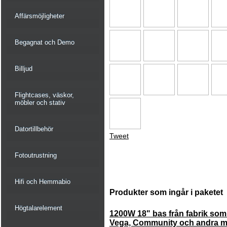
Affärsmöjligheter
Begagnat och Demo
Billjud
Flightcases, väskor,
möbler och stativ
Datortillbehör
Tweet
Fotoutrustning
Hifi och Hemmabio
Produkter som ingår i paketet
Högtalarelement
1200W 18" bas från fabrik som
Vega, Community och andra m