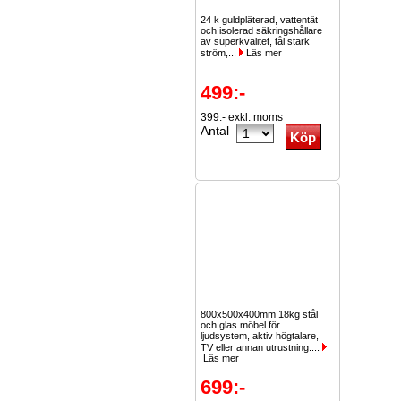
24 k guldpläterad, vattentät
och isolerad säkringshållare
av superkvalitet, tål stark
ström,...
Läs mer
499:-
399:- exkl. moms
Antal
800x500x400mm 18kg stål
och glas möbel för
ljudsystem, aktiv högtalare,
TV eller annan utrustning....
Läs mer
699:-