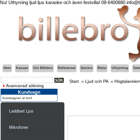
Nu! Uthyrning ljud ljus karaoke och även festvilla! 08-6400880 info@
Hem
Kassan
Om Billebro
Referenser
Service
Retur
Uthyrning
Sama
Start
»
Ljud och PA
»
Högtalarele
Avancerad sökning
Kundvagn
Kundvagnen är tom!
Laddbart Ljus
Mikrofoner