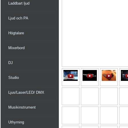
Laddbart ljud
Ljud och PA
Högtalare
Mixerbord
DJ
Studio
Ljus/Laser/LED/ DMX
Musikinstrument
Uthyrning