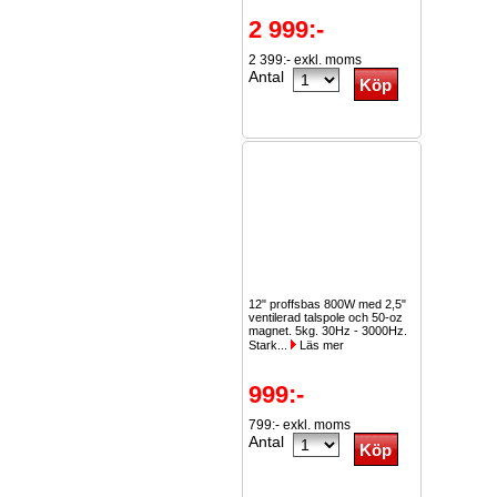
2 999:-
2 399:- exkl. moms
Antal
12" proffsbas 800W med 2,5"
ventilerad talspole och 50-oz
magnet. 5kg. 30Hz - 3000Hz.
Stark...
Läs mer
999:-
799:- exkl. moms
Antal