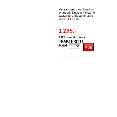
Klassisk gitarr, kombination
av metall- & nylonsträngar för
bästa ljud. 3 metall för lägre
toner...
Läs mer
1 295:-
1 036:- exkl. moms
FRAKTFRITT!
Antal