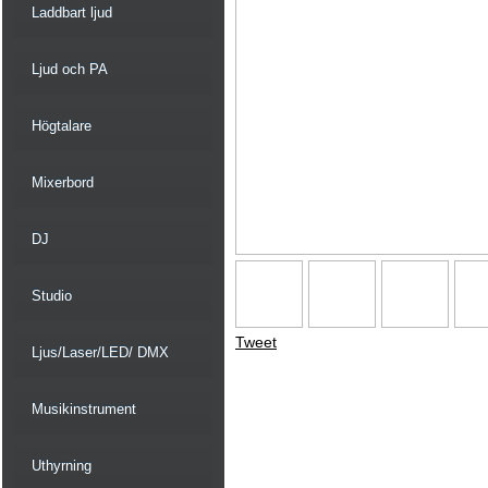
Laddbart ljud
Ljud och PA
Högtalare
Mixerbord
DJ
Studio
Tweet
Ljus/Laser/LED/ DMX
Musikinstrument
Uthyrning