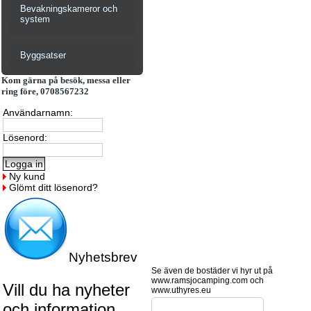
Bevakningskameror och
system
Byggsatser
Kom gärna på besök, messa eller
ring före, 0708567232
Användarnamn:
Lösenord:
Ny kund
Glömt ditt lösenord?
Nyhetsbrev
Se även de bostäder vi hyr ut på
www.ramsjocamping.com och
Vill du ha nyheter
www.uthyres.eu
och information