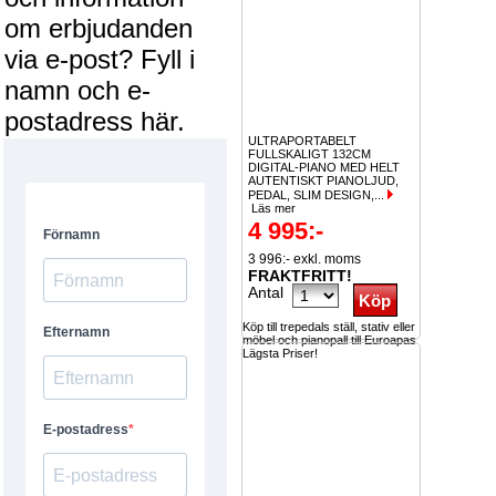
om erbjudanden
via e-post? Fyll i
namn och e-
postadress här.
ULTRAPORTABELT
FULLSKALIGT 132CM
DIGITAL-PIANO MED HELT
AUTENTISKT PIANOLJUD,
PEDAL, SLIM DESIGN,...
Läs mer
4 995:-
3 996:- exkl. moms
FRAKTFRITT!
Antal
Köp till trepedals ställ, stativ eller
möbel och pianopall till Euroapas
Lägsta Priser!