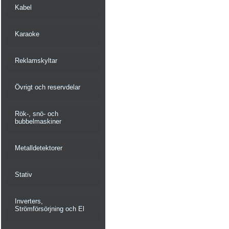
Kabel
Karaoke
Reklamskyltar
Övrigt och reservdelar
Rök-, snö- och
bubbelmaskiner
Metalldetektorer
Stativ
Inverters,
Strömförsörjning och El