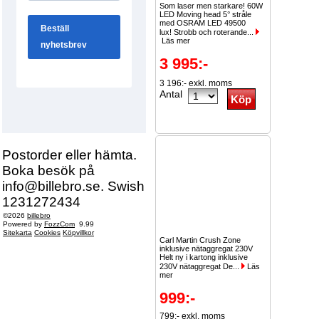
Som laser men starkare! 60W
LED Moving head 5° stråle
med OSRAM LED 49500
lux! Strobb och roterande...
Läs mer
3 995:-
3 196:- exkl. moms
Antal
Postorder eller hämta.
Boka besök på
info@billebro.se. Swish
1231272434
©2026
billebro
Powered by
FozzCom
9.99
Sitekarta
Cookies
Köpvillkor
Carl Martin Crush Zone
inklusive nätaggregat 230V
Helt ny i kartong inklusive
230V nätaggregat De...
Läs
mer
999:-
799:- exkl. moms