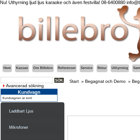
Nu! Uthyrning ljud ljus karaoke och även festvilla! 08-6400880 info@
Hem
Kassan
Om Billebro
Referenser
Service
Retur
Uthyrning
Sama
Start
»
Begagnat och Demo
»
Beg.
Avancerad sökning
Kundvagn
Kundvagnen är tom!
Laddbart Ljus
Mikrofoner