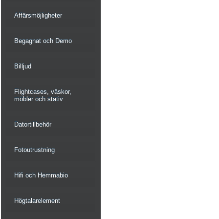
Affärsmöjligheter
Begagnat och Demo
Billjud
Flightcases, väskor,
möbler och stativ
Datortillbehör
Fotoutrustning
Hifi och Hemmabio
Högtalarelement