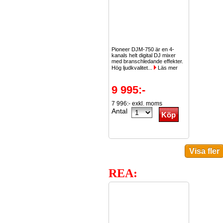
Pioneer DJM-750 är en 4-
kanals helt digital DJ mixer
med branschledande effekter.
Hög ljudkvalitet...
Läs mer
9 995:-
7 996:- exkl. moms
Antal
REA: