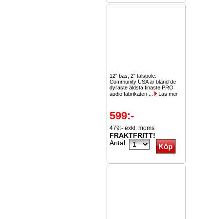
12" bas, 2" talspole.
Community USA är bland de
dyraste äldsta finaste PRO
audio fabrikaten ...
Läs mer
599:-
479:- exkl. moms
FRAKTFRITT!
Antal