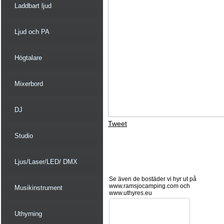
Laddbart ljud
Ljud och PA
Högtalare
Mixerbord
DJ
Tweet
Studio
Ljus/Laser/LED/ DMX
Se även de bostäder vi hyr ut på
www.ramsjocamping.com och
Musikinstrument
www.uthyres.eu
Uthyrning