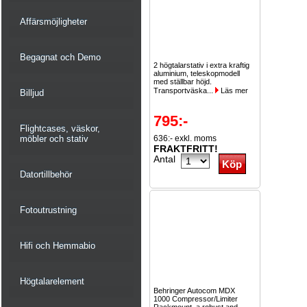
Affärsmöjligheter
Begagnat och Demo
2 högtalarstativ i extra kraftig
aluminium, teleskopmodell
med ställbar höjd.
Transportväska...
Läs mer
Billjud
795:-
Flightcases, väskor,
möbler och stativ
636:- exkl. moms
FRAKTFRITT!
Antal
Datortillbehör
Fotoutrustning
Hifi och Hemmabio
Högtalarelement
Behringer Autocom MDX
1000 Compressor/Limiter