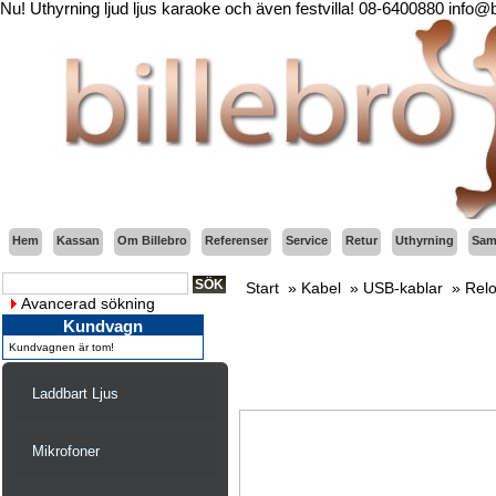
Nu! Uthyrning ljud ljus karaoke och även festvilla! 08-6400880 info@
Hem
Kassan
Om Billebro
Referenser
Service
Retur
Uthyrning
Sama
Start
»
Kabel
»
USB-kablar
»
Rel
Avancerad sökning
Kundvagn
Kundvagnen är tom!
Laddbart Ljus
Mikrofoner