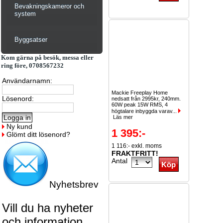
Bevakningskameror och
system
Byggsatser
Kom gärna på besök, messa eller
ring före, 0708567232
Användarnamn:
Mackie Freeplay Home
Lösenord:
nedsatt från 2995kr, 240mm.
60W peak 15W RMS, 4
högtalare inbyggda varav...
Läs mer
Ny kund
1 395:-
Glömt ditt lösenord?
1 116:- exkl. moms
FRAKTFRITT!
Antal
Nyhetsbrev
Vill du ha nyheter
och information