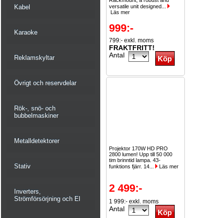
Rackmount, a robust and
Kabel
versatile unit designed...
Läs mer
999:-
Karaoke
799:- exkl. moms
FRAKTFRITT!
Antal
Reklamskyltar
Övrigt och reservdelar
Rök-, snö- och
bubbelmaskiner
Metalldetektorer
Projektor 170W HD PRO
2800 lumen! Upp till 50 000
tim brinntid lampa. 43-
Stativ
funktions fjärr. 14...
Läs mer
2 499:-
Inverters,
Strömförsörjning och El
1 999:- exkl. moms
Antal