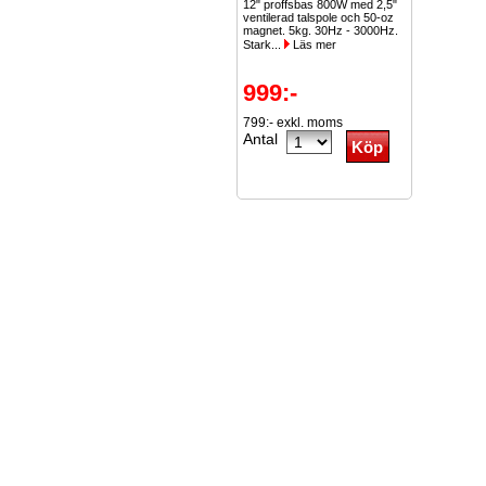
12" proffsbas 800W med 2,5"
ventilerad talspole och 50-oz
magnet. 5kg. 30Hz - 3000Hz.
Stark...
Läs mer
999:-
799:- exkl. moms
Antal