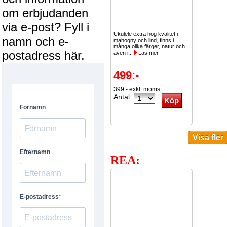
om erbjudanden
via e-post? Fyll i
Ukulele extra hög kvalitet i
namn och e-
mahogny och lind, finns i
många olika färger, natur och
postadress här.
även i...
Läs mer
499:-
399:- exkl. moms
Antal
REA: