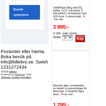
1500W ljud 30kg med EQ,
kablar, 2x12" sub basar, 6
diskanthorn, förstärkare med
LED-front, 4 stereo-ingå...
Läs mer
3 995:-
3 196:- exkl. moms
Antal
Postorder eller hämta.
Boka besök på
info@billebro.se. Swish
1231272434
©2026
billebro
Powered by
FozzCom
9.99
Sitekarta
Cookies
Köpvillkor
Klassisk gitarr, kombination
av metall- & nylonsträngar för
bästa ljud. 3 metall för lägre
toner...
Läs mer
1 295:-