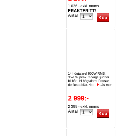
1 036:- exkl. moms
FRAKTFRITT!
Antal
14 högtalare! 900W RMS.
3520W peak. 3-vägs ljud för
bil båt. 14 högtalare. Passar
de flesta bilar. 4st...
Läs mer
2 999:-
2 399:- exkl. moms
Antal