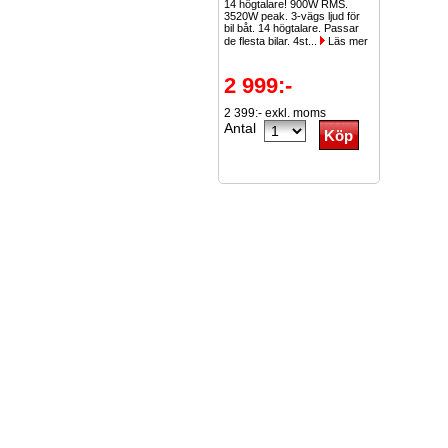
14 högtalare! 900W RMS.
3520W peak. 3-vägs ljud för
bil båt. 14 högtalare. Passar
de flesta bilar. 4st...
Läs mer
2 999:-
2 399:- exkl. moms
Antal