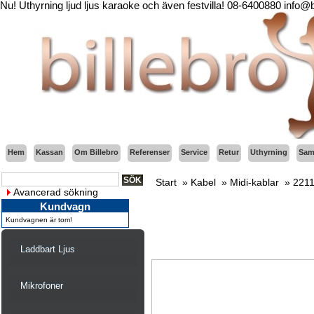
Nu! Uthyrning ljud ljus karaoke och även festvilla! 08-6400880 info@
Hem
Kassan
Om Billebro
Referenser
Service
Retur
Uthyrning
Sama
Start
»
Kabel
»
Midi-kablar
»
2211
Avancerad sökning
Kundvagn
Kundvagnen är tom!
Laddbart Ljus
Mikrofoner