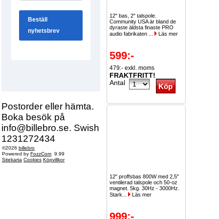
12" bas, 2" talspole.
Community USA är bland de
dyraste äldsta finaste PRO
audio fabrikaten ...
Läs mer
599:-
479:- exkl. moms
FRAKTFRITT!
Antal
Postorder eller hämta.
Boka besök på
info@billebro.se. Swish
1231272434
©2026
billebro
Powered by
FozzCom
9.99
Sitekarta
Cookies
Köpvillkor
12" proffsbas 800W med 2,5"
ventilerad talspole och 50-oz
magnet. 5kg. 30Hz - 3000Hz.
Stark...
Läs mer
999:-