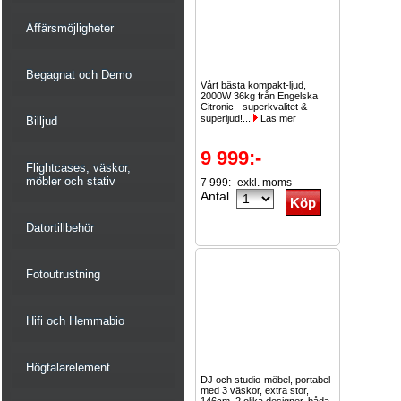
Affärsmöjligheter
Begagnat och Demo
Vårt bästa kompakt-ljud,
2000W 36kg från Engelska
Citronic - superkvalitet &
superljud!...
Läs mer
Billjud
9 999:-
Flightcases, väskor,
möbler och stativ
7 999:- exkl. moms
Antal
Datortillbehör
Fotoutrustning
Hifi och Hemmabio
Högtalarelement
DJ och studio-möbel, portabel
med 3 väskor, extra stor,