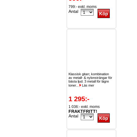
799:- exkl. moms
Antal
Klassisk gitarr, kombination
av metall- & nylonsträngar för
bästa ljud. 3 metall för lägre
toner...
Läs mer
1 295:-
1 036:- exkl. moms
FRAKTFRITT!
Antal