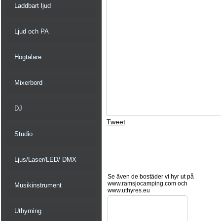
Laddbart ljud
Ljud och PA
Högtalare
Mixerbord
DJ
Tweet
Studio
Ljus/Laser/LED/ DMX
Se även de bostäder vi hyr ut på
www.ramsjocamping.com och
Musikinstrument
www.uthyres.eu
Uthyrning