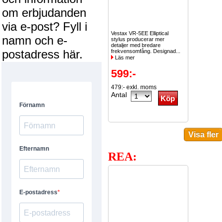
om erbjudanden
via e-post? Fyll i
Vestax VR-5EE Elliptical
namn och e-
stylus producerar mer
detaljer med bredare
postadress här.
frekvensomfång. Designad...
Läs mer
599:-
479:- exkl. moms
Antal
REA: