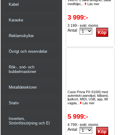
146cm. 2 olika designer, båda
Kabel
medföljer,...
Läs mer
3 999:-
Karaoke
3 199:- exkl. moms
Antal
Reklamskyltar
Övrigt och reservdelar
Rök-, snö- och
bubbelmaskiner
Metalldetektorer
Casio Privia PX-S1000 med
autentiskt pianoljud, blåtand,
ljudkort, MIDI, USB, app, 88
Stativ
vägda...
Läs mer
5 999:-
Inverters,
Strömförsörjning och El
4 799:- exkl. moms
Antal