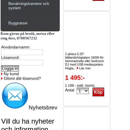
Bevakningskameror och
system
Byggsatser
Kom gärna på besök, messa eller
ring före, 0708567232
Användarnamn:
2 aktiva 5.25"
Lösenord:
blåtandshögtalare 160W för
hemmastudio eller bedroom
DJ med USB mediaspelare
Högta...
Läs mer
Ny kund
1 495:-
Glömt ditt lösenord?
1 196:- exkl. moms
Antal
Nyhetsbrev
Vill du ha nyheter
och information