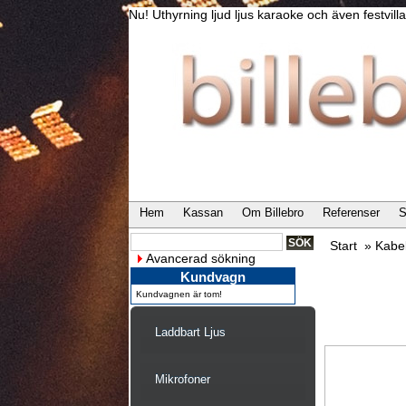
Nu! Uthyrning ljud ljus karaoke och även festvi
Hem
Kassan
Om Billebro
Referenser
S
Start
»
Kabe
Avancerad sökning
Kundvagn
Kundvagnen är tom!
Laddbart Ljus
Mikrofoner