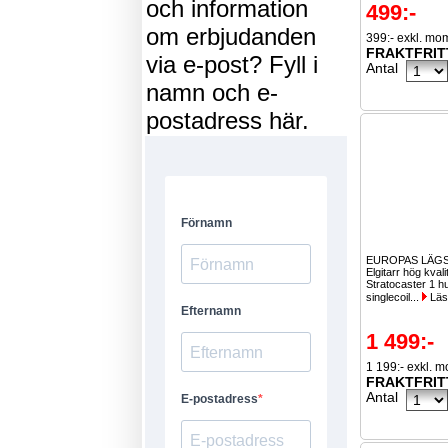
och information
499:-
om erbjudanden
399:- exkl. mo
FRAKTFRIT
via e-post? Fyll i
Antal
namn och e-
postadress här.
EUROPAS LÄGS
Elgitarr hög kvali
Stratocaster 1 
singlecoil...
Läs
1 499:-
1 199:- exkl. 
FRAKTFRIT
Antal