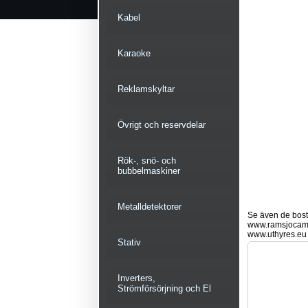
Kabel
Karaoke
Reklamskyltar
Övrigt och reservdelar
Rök-, snö- och
bubbelmaskiner
Metalldetektorer
Se även de bostä
www.ramsjocam
www.uthyres.eu
Stativ
Inverters,
Strömförsörjning och El