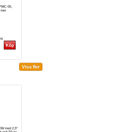
x PMC-05,
 mer
ms
00W med 2,5"
le och 50-oz