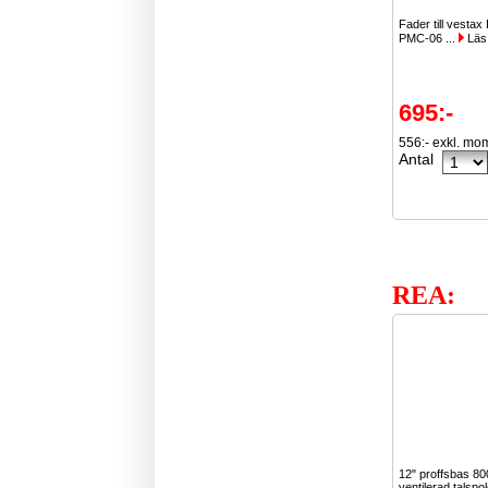
Fader till vesta
PMC-06 ...
Läs
695:-
556:- exkl. mo
Antal
REA:
12" proffsbas 8
ventilerad talspo