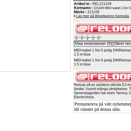
Artikel nr :
REL221109
Kortnamn :
221109 MIDI-kabel 1.5m 5
Märke :
221109
Läs mer på tillverkarens hemsida
MIDI-kabel 1.5m 5-polig DIN
Reloop
1.5 m blue
MIDI-kabel 1.5m 5-polig DIN
Reloop
1.5 m blue
Reloop ett av världens största DJ-m
länder. Vunnit många utmärkelser. T
Generalagenten har även Tannoy, 
ElectroVoice.
Prenumerera på vårt nyhetsmejl
till vänster på denna sida.