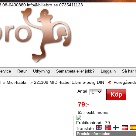
lla! 08-6400880 info@billebro.se 0735411123
ervice
Retur
Uthyrning
Samarbeta eller jobb?
Logga in
Så här 
l
»
Midi-kablar
»
221109 MIDI-kabel 1.5m 5-polig DIN
Föregåend
Antal
79:-
63:- exkl. moms
Fraktkostnad : 79:-
Translate
Produktinformation