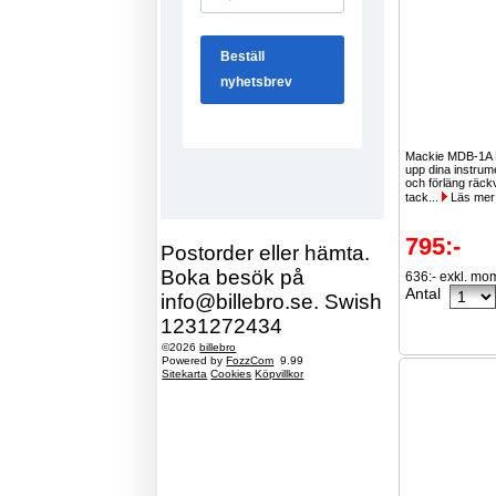
Mackie MDB-1A 
upp dina instrum
och förläng räck
tack...
Läs mer
795:-
Postorder eller hämta.
Boka besök på
636:- exkl. mo
Antal
info@billebro.se. Swish
1231272434
©2026
billebro
Powered by
FozzCom
9.99
Sitekarta
Cookies
Köpvillkor