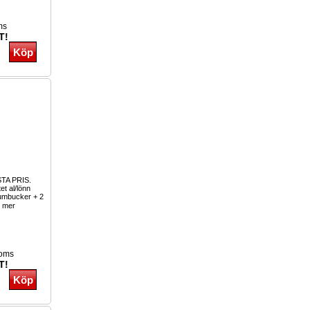
ms
T!
TA PRIS.
tet al/lönn
humbucker + 2
 mer
moms
T!