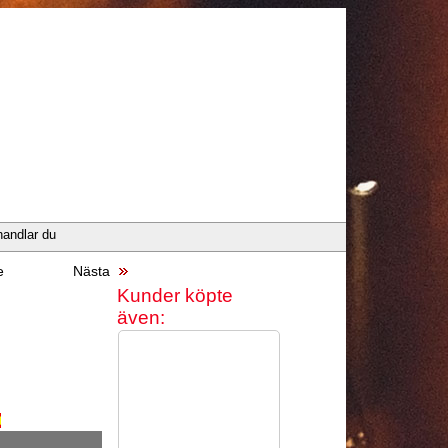
handlar du
e
Nästa
Kunder köpte
även: