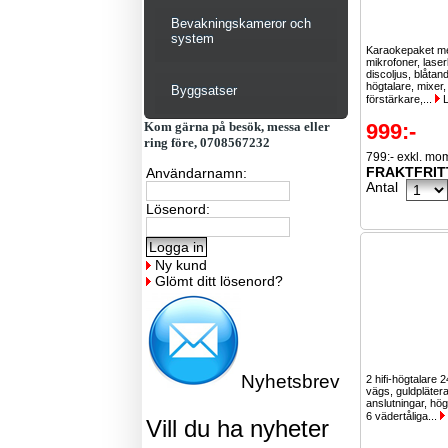
Bevakningskameror och
system
Karaokepaket m
mikrofoner, laser
discoljus, blåta
högtalare, mixer,
Byggsatser
förstärkare,...
L
Kom gärna på besök, messa eller
999:-
ring före, 0708567232
799:- exkl. mo
FRAKTFRIT
Användarnamn:
Antal
Lösenord:
Ny kund
Glömt ditt lösenord?
Nyhetsbrev
2 hifi-högtalare
vägs, guldpläter
anslutningar, hög 
6 vädertåliga...
Vill du ha nyheter