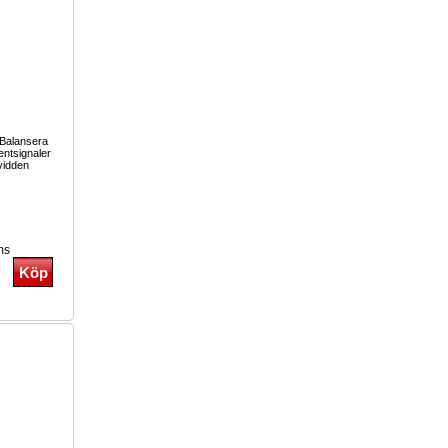
Balansera
entsignaler
vidden
ms