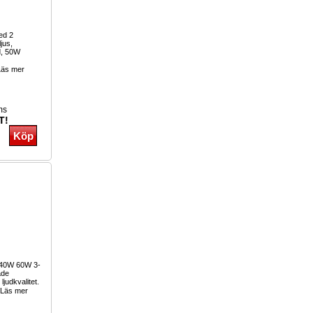
ed 2
ljus,
nd, 50W
äs mer
ms
T!
 240W 60W 3-
ade
ljudkvalitet.
Läs mer