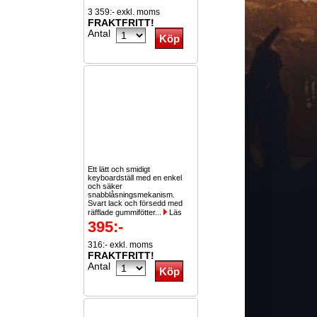
3 359:- exkl. moms
FRAKTFRITT!
Antal
Ett lätt och smidigt
keyboardställ med en enkel
och säker
snabblåsningsmekanism.
Svart lack och försedd med
räfflade gummifötter...
Läs
mer
395:-
316:- exkl. moms
FRAKTFRITT!
Antal