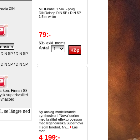
-polig DIN
MIDI-kabel 1.5m 5-polig
DINReloop DIN 5P / DIN 5P
1.5 m white
79:-
63:- exkl. moms
Antal
 DIN 5P / DIN 5P
 DIN 5P / DIN 5P
ärken. Finns i 88
ysk superkvalitet.
Dynacord,
, se längre ned
Ny analog-modellerande
synthesizer i ‘Nova’ serien
med kraftfull effektprocessor
med legendariska Supernova
II som förebild. Ny...
Läs
mer
4 199:-