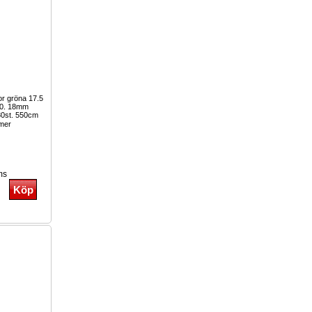
or gröna 17.5
P20. 18mm
80st. 550cm
mer
ms