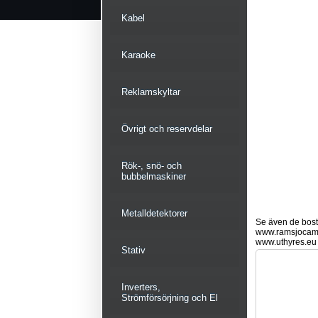
Kabel
Karaoke
Reklamskyltar
Övrigt och reservdelar
Rök-, snö- och
bubbelmaskiner
Metalldetektorer
Se även de bostä
www.ramsjocam
www.uthyres.eu
Stativ
Inverters,
Strömförsörjning och El