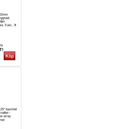
202mm
byggnad.
ljer.
ke. Fukt...
ms
T!
.25" bas/mid
alitet -
ne array
mer