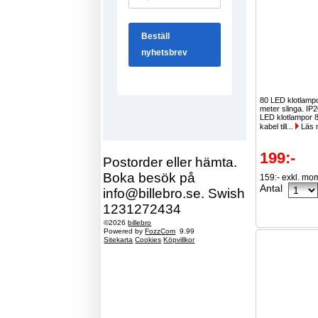
80 LED klotlamp
meter slinga. I
LED klotlampor 
kabel till...
Läs 
199:-
Postorder eller hämta.
Boka besök på
159:- exkl. mo
Antal
info@billebro.se. Swish
1231272434
©2026
billebro
Powered by
FozzCom
9.99
Sitekarta
Cookies
Köpvillkor