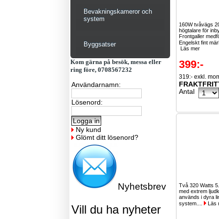
Bevakningskameror och
system
160W tvåvägs 
högtalare för in
Frontgaller medfö
Engelskt fint mär
Byggsatser
Läs mer
Kom gärna på besök, messa eller
399:-
ring före, 0708567232
319:- exkl. mo
FRAKTFRIT
Användarnamn:
Antal
Lösenord:
Ny kund
Glömt ditt lösenord?
Nyhetsbrev
Två 320 Watts 5
med extrem ljudkv
används i dyra li
system....
Läs 
Vill du ha nyheter