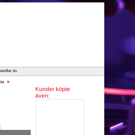
handlar du
sta
Kunder köpte
även: