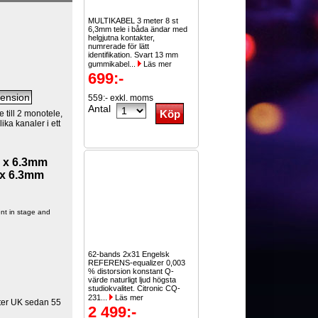
MULTIKABEL 3 meter 8 st
6,3mm tele i båda ändar med
helgjutna kontakter,
numrerade för lätt
identifikation. Svart 13 mm
gummikabel...
Läs mer
699:-
559:- exkl. moms
Antal
e till 2 monotele,
olika kanaler i ett
 x 6.3mm
x 6.3mm
ent in stage and
62-bands 2x31 Engelsk
REFERENS-equalizer 0,003
% distorsion konstant Q-
värde naturligt ljud högsta
studiokvalitet. Citronic CQ-
231...
Läs mer
ster UK sedan 55
2 499:-