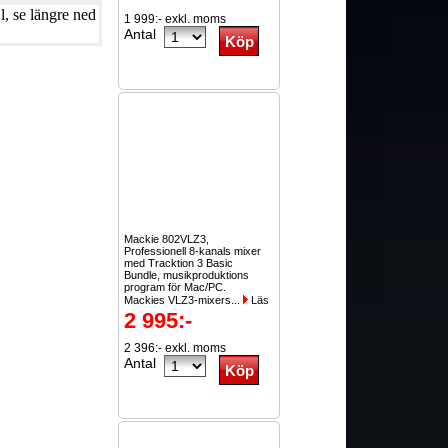
, se längre ned
1 999:- exkl. moms
Antal
Mackie 802VLZ3,
Professionell 8-kanals mixer
med Tracktion 3 Basic
Bundle, musikproduktions
program för Mac/PC.
Mackies VLZ3-mixers...
Läs
mer
2 995:-
2 396:- exkl. moms
Antal