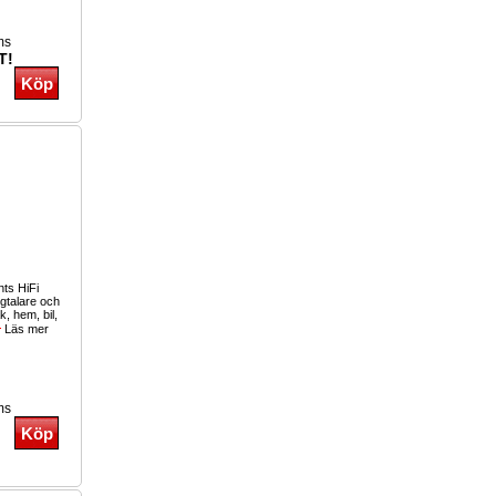
ms
T!
ts HiFi
gtalare och
k, hem, bil,
Läs mer
ms