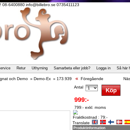
lla! 08-6400880 info@billebro.se 0735411123
ervice
Retur
Uthyrning
Samarbeta eller jobb?
Logga in
Så här 
gnat och Demo
»
Demo-Ex
»
173.939
Föregående
Nä
Antal
999:-
799:- exkl. moms
Fraktkostnad : 79:-
Translate
Produktinformation