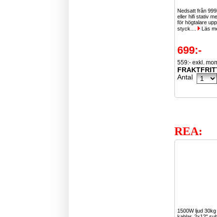
Nedsatt från 999
eller hifi stativ 
för högtalare upp 
styck....
Läs m
699:-
559:- exkl. mo
FRAKTFRIT
Antal
REA:
1500W ljud 30k
kablar, 2x12" su