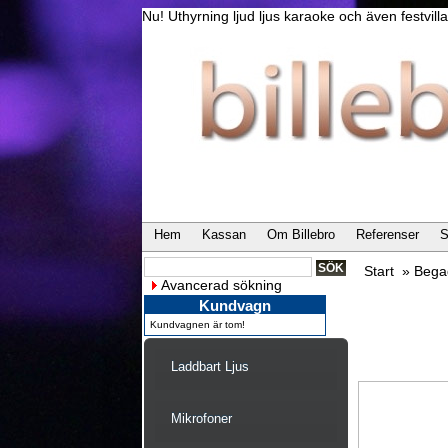
Nu! Uthyrning ljud ljus karaoke och även festvi
Hem
Kassan
Om Billebro
Referenser
S
Start
»
Bega
Avancerad sökning
Kundvagn
Kundvagnen är tom!
Laddbart Ljus
Mikrofoner