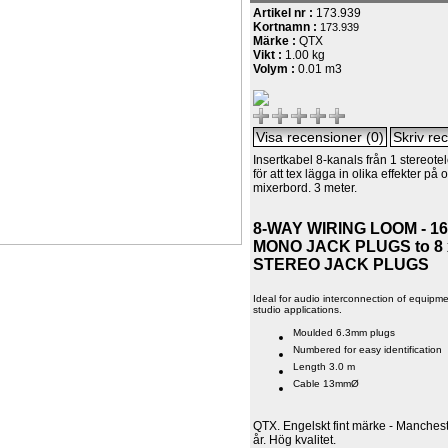
Artikel nr :
173.939
Kortnamn :
173.939
Märke :
QTX
Vikt :
1.00 kg
Volym :
0.01 m3
Insertkabel 8-kanals från 1 stereotel
för att tex lägga in olika effekter på 
mixerbord. 3 meter.
8-WAY WIRING LOOM - 16
MONO JACK PLUGS to 8 
STEREO JACK PLUGS
Ideal for audio interconnection of equipm
studio applications.
Moulded 6.3mm plugs
Numbered for easy identification
Length 3.0 m
Cable 13mmØ
QTX. Engelskt fint märke - Manche
år. Hög kvalitet.