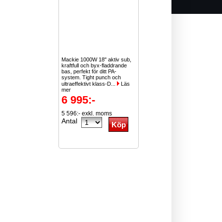
Mackie 1000W 18" aktiv sub,
kraftfull och byx-fladdrande
bas, perfekt för ditt PA-
system. Tight punch och
ultraeffektivt klass-D...
Läs
mer
6 995:-
5 596:- exkl. moms
Antal