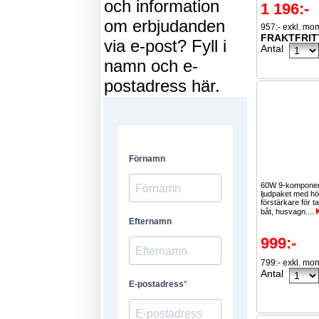
och information
1 196:-
om erbjudanden
957:- exkl. mo
FRAKTFRIT
via e-post? Fyll i
Antal
namn och e-
postadress här.
60W 9-komponen
ljudpaket med hö
förstärkare för ta
båt, husvagn....
999:-
799:- exkl. mo
Antal