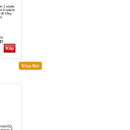
kr 2 studio
med 8 spikes
till 10kg
er
ms
T!
g med EQ,
b basar, 6