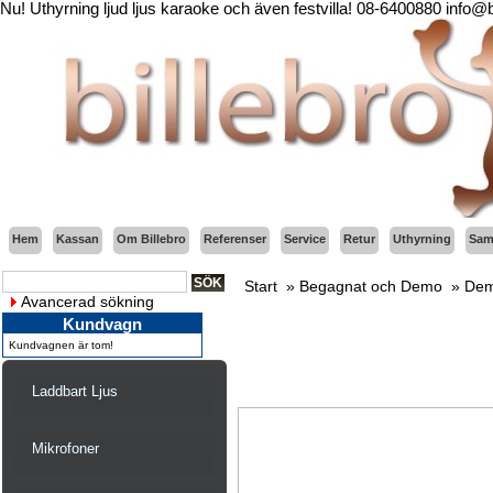
Nu! Uthyrning ljud ljus karaoke och även festvilla! 08-6400880 info@
Hem
Kassan
Om Billebro
Referenser
Service
Retur
Uthyrning
Sama
Start
»
Begagnat och Demo
»
Dem
Avancerad sökning
Kundvagn
Kundvagnen är tom!
Laddbart Ljus
Mikrofoner