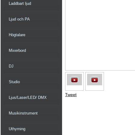
Laddbart ljud
Ljud och PA
Högtalare
Mixerbord
DJ
Studio
Tweet
Ljus/Laser/LED/ DMX
Musikinstrument
Uthyrning