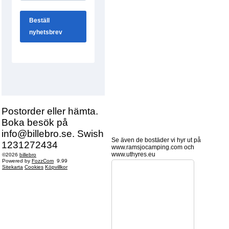
Postorder eller hämta.
Boka besök på
info@billebro.se. Swish
Se även de bostäder vi hyr ut på
1231272434
www.ramsjocamping.com och
www.uthyres.eu
©2026
billebro
Powered by
FozzCom
9.99
Sitekarta
Cookies
Köpvillkor