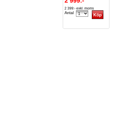
2 999:-
2 399:- exkl. moms
Antal