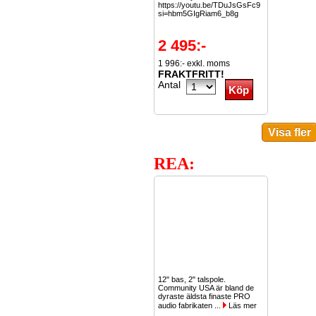
https://youtu.be/TDuJsGsFc9o?
si=hbm5GIgRiam6_b8g
2 495:-
1 996:- exkl. moms
FRAKTFRITT!
Antal
REA:
12" bas, 2" talspole.
Community USA är bland de
dyraste äldsta finaste PRO
audio fabrikaten ...
Läs mer