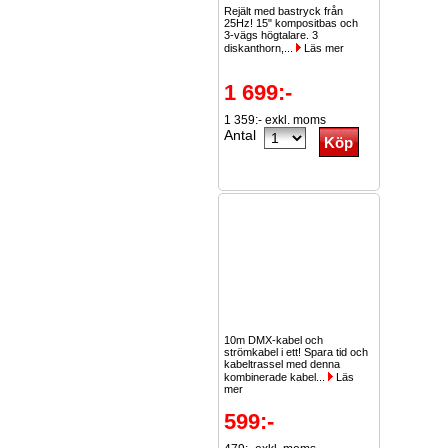
Rejält med bastryck från
25Hz! 15" kompositbas och
3-vägs högtalare. 3
diskanthorn,...
Läs mer
1 699:-
1 359:- exkl. moms
Antal
10m DMX-kabel och
strömkabel i ett! Spara tid och
kabeltrassel med denna
kombinerade kabel...
Läs
mer
599:-