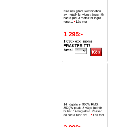
Klassisk gitarr, kombination
av metall- & nylonsträngar för
bästa ljud. 3 metall för lägre
toner...
Läs mer
1 295:-
1 036:- exkl. moms
FRAKTFRITT!
Antal
14 högtalare! 900W RMS.
3520W peak. 3-vägs ljud för
bil båt. 14 högtalare. Passar
de flesta bilar. 4st...
Läs mer