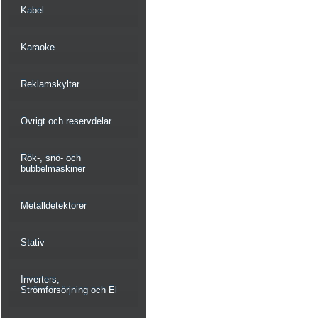
Kabel
Karaoke
Reklamskyltar
Övrigt och reservdelar
Rök-, snö- och
bubbelmaskiner
Metalldetektorer
Stativ
Inverters,
Strömförsörjning och El