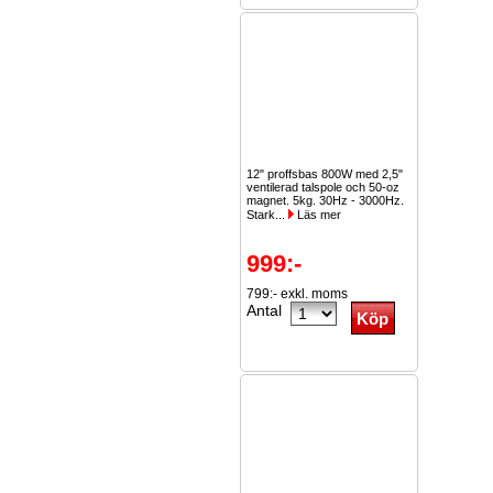
12" proffsbas 800W med 2,5"
ventilerad talspole och 50-oz
magnet. 5kg. 30Hz - 3000Hz.
Stark...
Läs mer
999:-
799:- exkl. moms
Antal