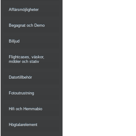
Affärsmöjligheter
Begagnat och Demo
Billjud
Flightcases, väskor,
möbler och stativ
Datortillbehör
Fotoutrustning
Hifi och Hemmabio
Högtalarelement