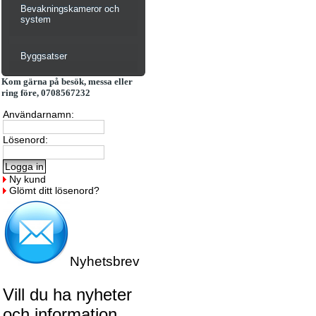
Bevakningskameror och
system
Byggsatser
Kom gärna på besök, messa eller
ring före, 0708567232
Användarnamn:
Lösenord:
Ny kund
Glömt ditt lösenord?
Nyhetsbrev
Vill du ha nyheter
och information