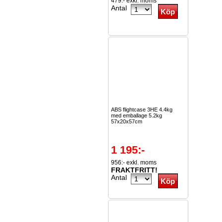
479:- exkl. moms
Antal
ABS flightcase 3HE 4.4kg
med emballage 5.2kg
57x20x57cm
1 195:-
956:- exkl. moms
FRAKTFRITT!
Antal