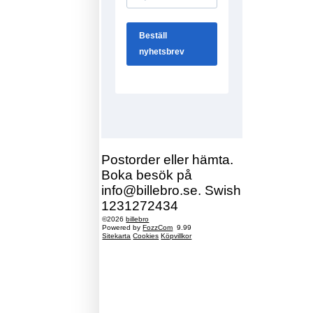
Postorder eller hämta.
Boka besök på
info@billebro.se. Swish
1231272434
©2026
billebro
Powered by
FozzCom
9.99
Sitekarta
Cookies
Köpvillkor