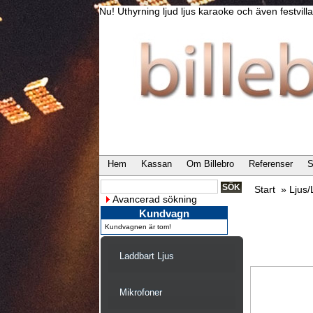
Nu! Uthyrning ljud ljus karaoke och även festvi
Hem
Kassan
Om Billebro
Referenser
S
Start
»
Ljus
Avancerad sökning
Kundvagn
Kundvagnen är tom!
Laddbart Ljus
Mikrofoner