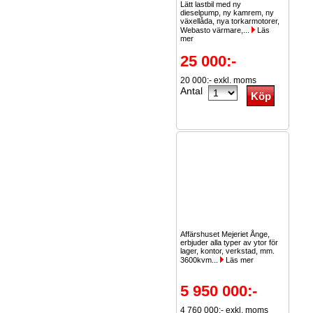
Lätt lastbil med ny
dieselpump, ny kamrem, ny
växellåda, nya torkarmotorer,
Webasto värmare,...
Läs
mer
25 000:-
20 000:- exkl. moms
Antal
Affärshuset Mejeriet Ånge,
erbjuder alla typer av ytor för
lager, kontor, verkstad, mm.
3600kvm...
Läs mer
5 950 000:-
4 760 000:- exkl. moms