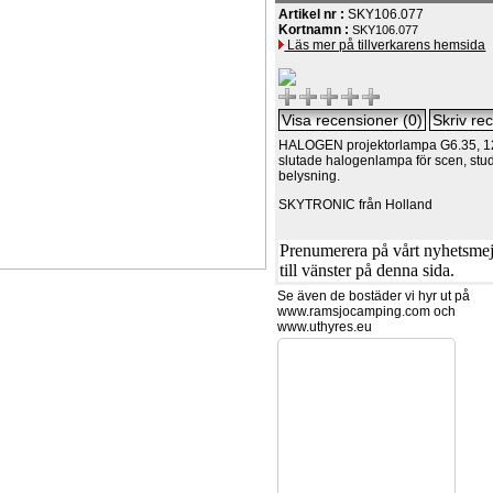
Artikel nr :
SKY106.077
Kortnamn :
SKY106.077
Läs mer på tillverkarens hemsida
HALOGEN projektorlampa G6.35, 1
slutade halogenlampa för scen, stud
belysning.
SKYTRONIC från Holland
Prenumerera på vårt nyhetsmejl
till vänster på denna sida.
Se även de bostäder vi hyr ut på
www.ramsjocamping.com och
www.uthyres.eu