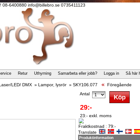
lla! 08-6400880 info@billebro.se 0735411123
ervice
Retur
Uthyrning
Samarbeta eller jobb?
Logga in
Så här 
/Laser/LED/ DMX
»
Lampor, lysrör
»
SKY106.077
Föregående
Antal
29:-
23:- exkl. moms
Fraktkostnad : 79:-
Translate
Produktinformation