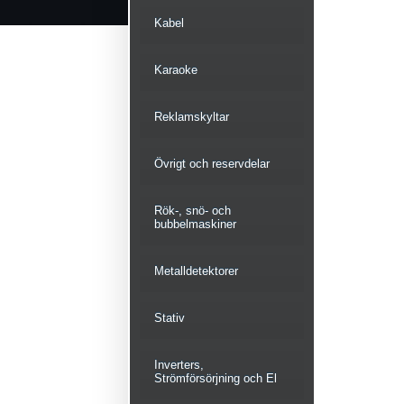
Kabel
Karaoke
Reklamskyltar
Övrigt och reservdelar
Rök-, snö- och
bubbelmaskiner
Metalldetektorer
Stativ
Inverters,
Strömförsörjning och El