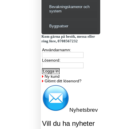
Bevakningskameror och
system
Byggsatser
Kom gärna på besök, messa eller
ring före, 0708567232
Användarnamn:
Lösenord:
Ny kund
Glömt ditt lösenord?
Nyhetsbrev
Vill du ha nyheter