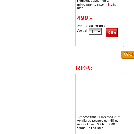
Komplett paket med 2
mikrofoner, 1 mixer...
Läs
mer
499:-
399:- exkl. moms
Antal
REA:
12" proffsbas 800W med 2,5"
ventilerad talspole och 50-oz
magnet. 5kg. 30Hz - 3000Hz.
Stark...
Läs mer