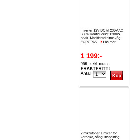
Inverter 12V DC till 230V AC
600W kontinuerligt 1200W
peak. Modifierad sinusvåg.
EUROPAS...
Läs mer
1 199:-
959:- exkl. moms
FRAKTFRITT!
Antal
2 mikrofoner 1 mixer för
karaoke, sång, inspelning.