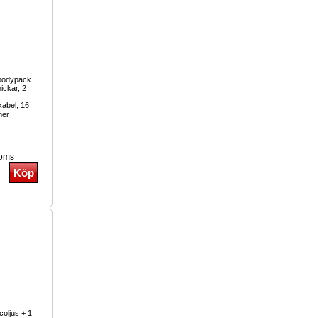
 bodypack
ickar, 2
kabel, 16
mer
moms
coljus + 1