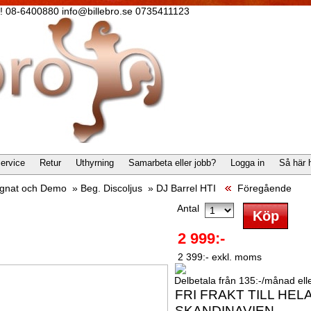
lla! 08-6400880 info@billebro.se 0735411123
ervice
Retur
Uthyrning
Samarbeta eller jobb?
Logga in
Så här 
gnat och Demo
»
Beg. Discoljus
»
DJ Barrel HTI
Föregående
Antal
2 999:-
2 399:- exkl. moms
Delbetala från 135:-/månad eller
FRI FRAKT TILL HEL
SKANDINAVIEN