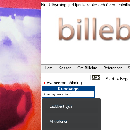
Nu! Uthyrning ljud ljus karaoke och även festvi
Hem
Kassan
Om Billebro
Referenser
S
Start
»
Bega
Avancerad sökning
Kundvagn
Kundvagnen är tom!
Laddbart Ljus
Mikrofoner