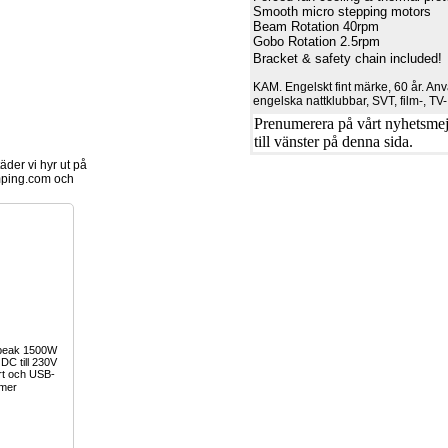
Smooth micro stepping motors
Beam Rotation 40rpm
Gobo Rotation 2.5rpm
Bracket & safety chain included!
KAM. Engelskt fint märke, 60 år. An
engelska nattklubbar, SVT, film-, TV
Prenumerera på vårt nyhetsmejl
till vänster på denna sida.
der vi hyr ut på
ping.com och
 peak 1500W
 DC till 230V
rt och USB-
mer