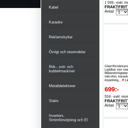
1 599:- exkl. 
FRAKTFRIT
Kabel
Antal
Karaoke
Reklamskyltar
Övrigt och reservdelar
Gitarrförstärkar
Rök-, snö- och
Laddbar stor sta
bubbelmaskiner
Blåtandshögtala
mikrofon, karaok
inspelning,...
Lä
Metalldetektorer
699:-
559:- exkl. mo
Stativ
FRAKTFRIT
Antal
Inverters,
Strömförsörjning och El