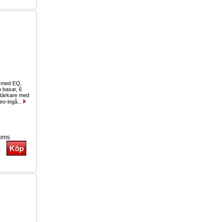
g med EQ,
b basar, 6
stärkare med
eo-ingå...
moms