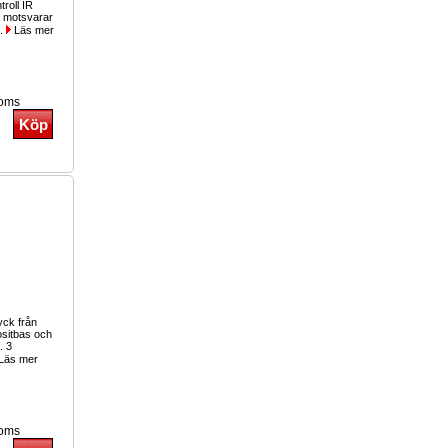
troll IR
 motsvarar
..
Läs mer
moms
yck från
sitbas och
. 3
Läs mer
moms