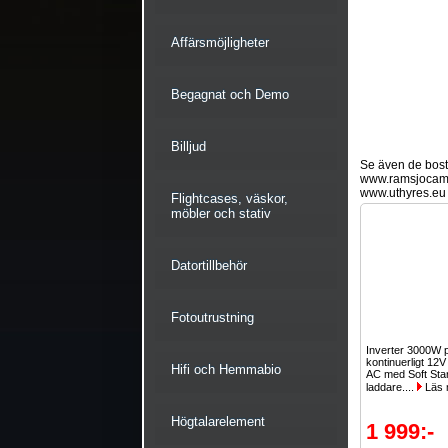
Affärsmöjligheter
Begagnat och Demo
Billjud
Se även de bostä
www.ramsjocam
www.uthyres.eu
Flightcases, väskor,
möbler och stativ
Datortillbehör
Fotoutrustning
Inverter 3000W
kontinuerligt 12V
Hifi och Hemmabio
AC med Soft Sta
laddare....
Läs 
Högtalarelement
1 999:-