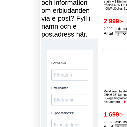
och information
stativ + 1 fjärrkon
trådlös 60W LED
om erbjudanden
400W glödljus 8.
via e-post? Fyll i
2 999:-
namn och e-
2 399:- exkl. 
postadress här.
Antal
Rejält med bastr
25Hz! 15" kompo
3-vägs högtalare
diskanthorn,...
1 699:-
1 359:- exkl. 
Antal