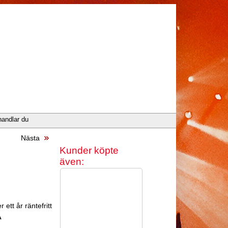
handlar du
Nästa
Kunder köpte
även:
 ett år räntefritt
A