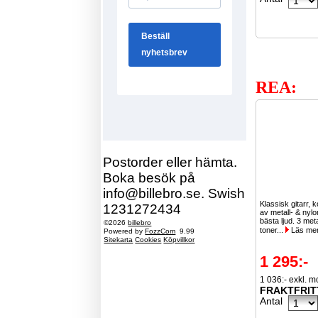
REA:
Postorder eller hämta.
Boka besök på
info@billebro.se. Swish
Klassisk gitarr, 
1231272434
av metall- & nylo
bästa ljud. 3 meta
©2026
billebro
toner...
Läs me
Powered by
FozzCom
9.99
Sitekarta
Cookies
Köpvillkor
1 295:-
1 036:- exkl. 
FRAKTFRIT
Antal