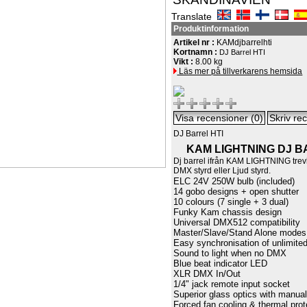
Translate
Produktinformation
Artikel nr :
KAMdjbarrelhti
Kortnamn :
DJ Barrel HTI
Vikt :
8.00 kg
Läs mer på tillverkarens hemsida
DJ Barrel HTI
KAM LIGHTNING DJ B
Dj barrel ifrån KAM LIGHTNING trevl
DMX styrd eller Ljud styrd.
ELC 24V 250W bulb (included)
14 gobo designs + open shutter
10 colours (7 single + 3 dual)
Funky Kam chassis design
Universal DMX512 compatibility
Master/Slave/Stand Alone modes
Easy synchronisation of unlimited
Sound to light when no DMX
Blue beat indicator LED
XLR DMX In/Out
1/4" jack remote input socket
Superior glass optics with manua
Forced fan cooling & thermal prot