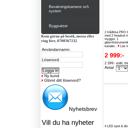
Bevakningskameror och
system
Byggsatser
2 trådlösa PRO
med 2 headset m
Kom gärna på besök, messa eller
myggor, 1
ring före, 0708567232
gitarr/instrument
kanaler...
Läs 
Användarnamn:
2 999:-
Lösenord:
2 399:- exkl. 
Antal
Ny kund
Glömt ditt lösenord?
Nyhetsbrev
Vill du ha nyheter
4 LED spot & dis