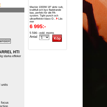
Mackie 1000W 18" aktiv sub,
kraftfull och byx-fladdrande
bas, perfekt för ditt PA-
system. Tight punch och
ultraeffektivt klass-D...
Läs
mer
6 995:-
5 596:- exkl. moms
Antal
ARREL HTI
ig starka effeker
 units
l focus
ection