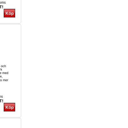
moms
T!
e och
rk
re med
e,
s mer
ms
T!