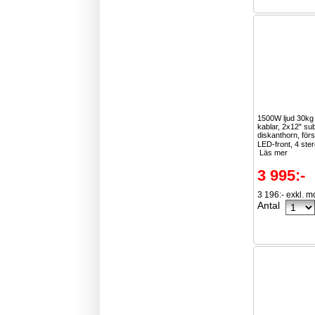
1500W ljud 30k
kablar, 2x12" su
diskanthorn, för
LED-front, 4 ster
Läs mer
3 995:-
3 196:- exkl. 
Antal