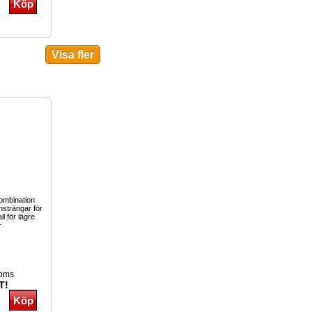
kombination
nsträngar för
ll för lägre
r
moms
T!