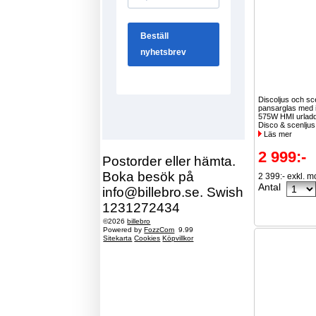
Discoljus och sc
pansarglas med 
575W HMI urlad
Disco & scenljus
Läs mer
2 999:-
Postorder eller hämta.
Boka besök på
2 399:- exkl. 
Antal
info@billebro.se. Swish
1231272434
©2026
billebro
Powered by
FozzCom
9.99
Sitekarta
Cookies
Köpvillkor