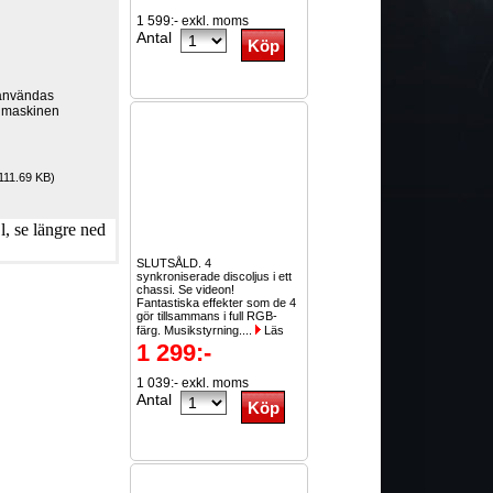
1 599:- exkl. moms
Antal
användas
s maskinen
111.69 KB)
, se längre ned
SLUTSÅLD. 4
synkroniserade discoljus i ett
chassi. Se videon!
Fantastiska effekter som de 4
gör tillsammans i full RGB-
färg. Musikstyrning....
Läs
mer
1 299:-
1 039:- exkl. moms
Antal