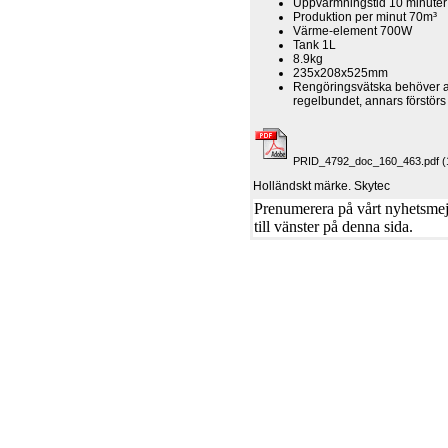
Uppvärmningstid 10 minuter
Produktion per minut 70m³
Värme-element 700W
Tank 1L
8.9kg
235x208x525mm
Rengöringsvätska behöver 
regelbundet, annars förstör
PRID_4792_doc_160_463.pdf (
Holländskt märke. Skytec
Prenumerera på vårt nyhetsmejl
till vänster på denna sida.