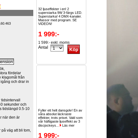
32 ljuseffekter i en! 2
superstarka 9W 3-färgs LED.
Superstarka! 4 DMX-kanaler.
Massor med program. SE
160.463
VIDEON!
1 999:-
1 599:- exkl. moms
Antal
ök,
stora fördelar
e klagomål från
 igång och drar in
tidsintervall
40 sekunder och
ns tidslängd 0.5-10
Fyller ett helt dansgolv! En av
våra absolut läckraste
r när den är
effekter, trots priset. Vald som
vår häftigaste ljuseffekt av 3
discjockeys...
Läs mer
på väg att bli tom,
1 999:-