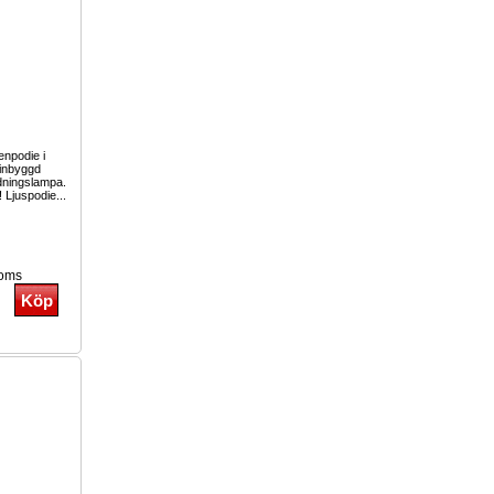
enpodie i
inbyggd
dningslampa.
! Ljuspodie...
moms