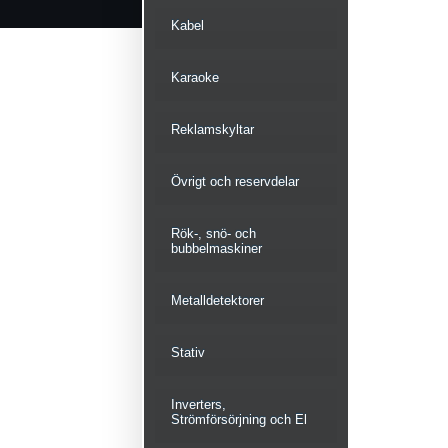
Kabel
Karaoke
Reklamskyltar
Övrigt och reservdelar
Rök-, snö- och
bubbelmaskiner
Metalldetektorer
Stativ
Inverters,
Strömförsörjning och El