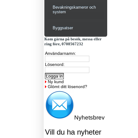
Bevakningskameror och
system
Byggsatser
Kom gärna på besök, messa eller
ring före, 0708567232
Användarnamn:
Lösenord:
Ny kund
Glömt ditt lösenord?
Nyhetsbrev
Vill du ha nyheter