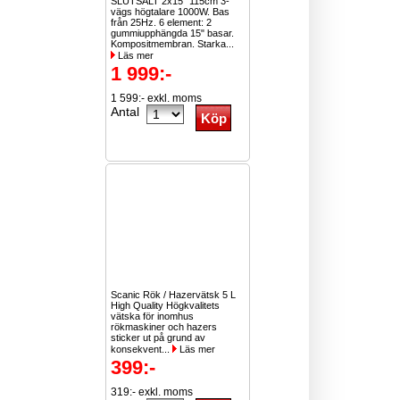
SLUTSÅLT 2x15" 115cm 3-
vägs högtalare 1000W. Bas
från 25Hz. 6 element: 2
gummiupphängda 15" basar.
Kompositmembran. Starka...
Läs mer
1 999:-
1 599:- exkl. moms
Antal
Scanic Rök / Hazervätsk 5 L
High Quality Högkvalitets
vätska för inomhus
rökmaskiner och hazers
sticker ut på grund av
konsekvent...
Läs mer
399:-
319:- exkl. moms