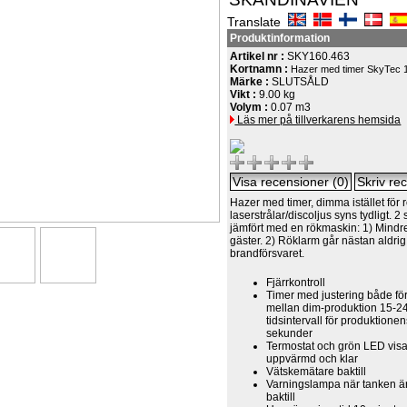
Translate
Produktinformation
Artikel nr :
SKY160.463
Kortnamn :
Hazer med timer SkyTec 
Märke :
SLUTSÅLD
Vikt :
9.00 kg
Volym :
0.07 m3
Läs mer på tillverkarens hemsida
Hazer med timer, dimma istället för r
laserstrålar/discoljus syns tydligt. 2 
jämfört med en rökmaskin: 1) Mindr
gäster. 2) Röklarm går nästan aldrig
brandförsvaret.
Fjärrkontroll
Timer med justering både för 
mellan dim-produktion 15-2
tidsintervall för produktione
sekunder
Termostat och grön LED visa
uppvärmd och klar
Vätskemätare baktill
Varningslampa när tanken är 
baktill