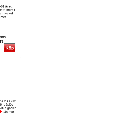
61 är ett
nstrument i
är mycket
 mer
moms
T!
lös 2,4 GHz
ör trådlös
MX-signaler.
.
Läs mer