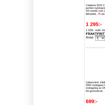
Cataluna SGN C-
perfekt nybörjari
3/4 storlek som 
lättspelat...
Läs
1 295:-
1 036:- exkl. 
FRAKTFRIT
Antal
Lättanvänd, tråd
DMX mottagare f
mottagning av D
Ett genombrott..
699:-