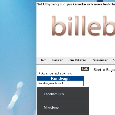
Nu! Uthyrning ljud ljus karaoke och även festvi
Hem
Kassan
Om Billebro
Referenser
S
Start
»
Bega
Avancerad sökning
Kundvagn
Kundvagnen är tom!
Laddbart Ljus
Mikrofoner