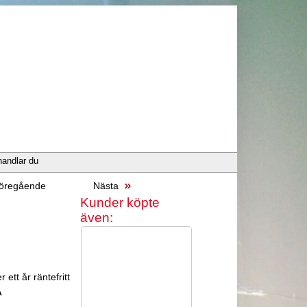
handlar du
regående
Nästa
Kunder köpte
även:
 ett år räntefritt
A