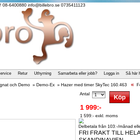
lla! 08-6400880 info@billebro.se 0735411123
ervice
Retur
Uthyrning
Samarbeta eller jobb?
Logga in
Så här 
gnat och Demo
»
Demo-Ex
»
Hazer med timer SkyTec 160.463
Fö
Antal
1 999:-
1 599:- exkl. moms
Delbetala från 103:-/månad eller
FRI FRAKT TILL HEL
SKANDINAVIEN