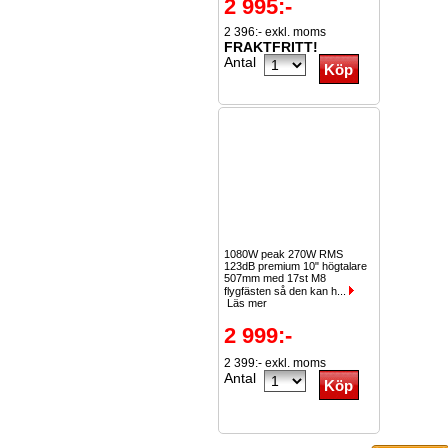
2 995:-
2 396:- exkl. moms
FRAKTFRITT!
Antal
1080W peak 270W RMS
123dB premium 10" högtalare
507mm med 17st M8
flygfästen så den kan h...
Läs mer
2 999:-
2 399:- exkl. moms
Antal