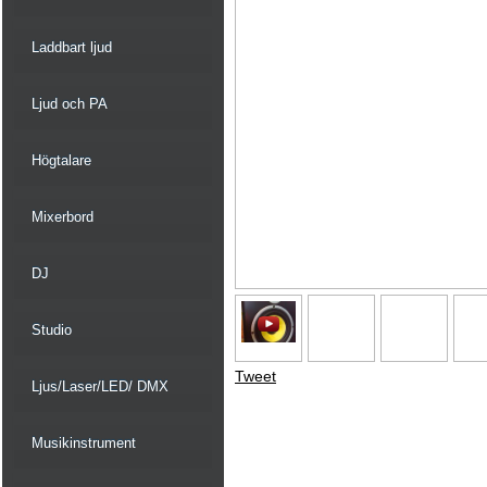
Laddbart ljud
Ljud och PA
Högtalare
Mixerbord
DJ
Studio
Tweet
Ljus/Laser/LED/ DMX
Musikinstrument