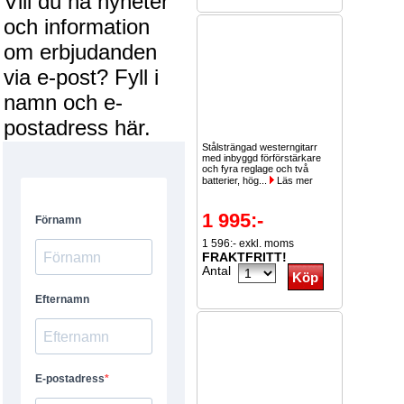
Vill du ha nyheter
och information
om erbjudanden
via e-post? Fyll i
namn och e-
postadress här.
Stålsträngad westerngitarr
med inbyggd förförstärkare
och fyra reglage och två
batterier, hög...
Läs mer
1 995:-
1 596:- exkl. moms
FRAKTFRITT!
Antal