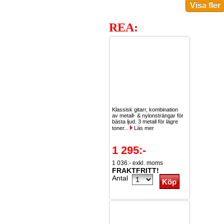
REA:
Klassisk gitarr, kombination
av metall- & nylonsträngar för
bästa ljud. 3 metall för lägre
toner...
Läs mer
1 295:-
1 036:- exkl. moms
FRAKTFRITT!
Antal