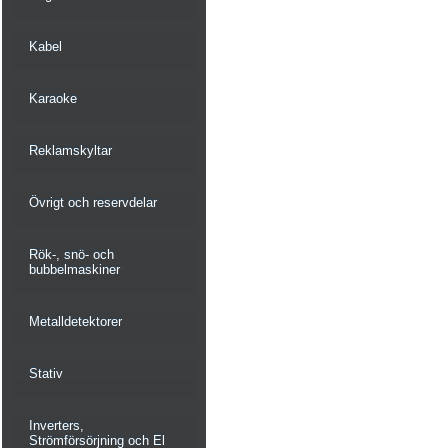
Kabel
Karaoke
Reklamskyltar
Övrigt och reservdelar
Rök-, snö- och
bubbelmaskiner
Metalldetektorer
Stativ
Inverters,
Strömförsörjning och El