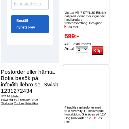
Vestax VR-7 STYLUS Elliptisk
nål producerar mer ingående
med bredare
frekvensomfång. Designad...
Läs mer
599:-
479:- exkl. moms
Antal
Postorder eller hämta.
Boka besök på
info@billebro.se. Swish
1231272434
©2026
billebro
Powered by
FozzCom
9.99
Sitekarta
Cookies
Köpvillkor
4 trådlösa mikrofoner med
true diversity. Guldpläterade
kontaktdon. Går även på 12V.
Hög ljudkvalitet! Se...
Läs
mer