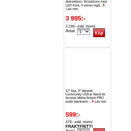
diskanthorn, förstärkare med
LED-front, 4 stereo-ingå...
Läs mer
3 995:-
3 196:- exkl. moms
Antal
12" bas, 2" talspole.
Community USA är bland de
dyraste äldsta finaste PRO
audio fabrikaten ...
Läs mer
599:-
479:- exkl. moms
FRAKTFRITT!
Antal