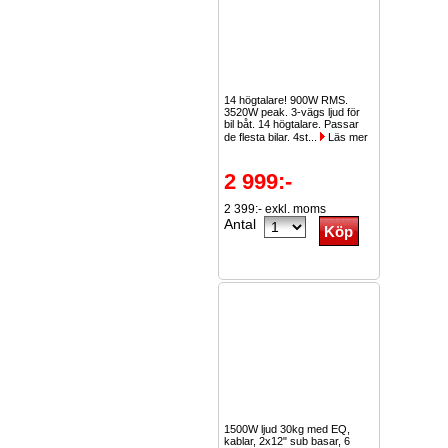
14 högtalare! 900W RMS.
3520W peak. 3-vägs ljud för
bil båt. 14 högtalare. Passar
de flesta bilar. 4st...
Läs mer
2 999:-
2 399:- exkl. moms
Antal
1500W ljud 30kg med EQ,
kablar, 2x12" sub basar, 6