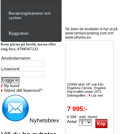
Bevakningskameror och
system
Se även de bostäder vi hyr ut på
Byggsatser
www.ramsjocamping.com och
www.uthyres.eu
Kom gärna på besök, messa eller
ring före, 0708567232
Användarnamn:
Lösenord:
2200W aktiv 18" sub från
Ny kund
Engelska Citronic, Engelsk
Glömt ditt lösenord?
hög kvalitet sedan 1971.
Delningsfilter...
Läs mer
7 995:-
6 396:- exkl. moms
Nyhetsbrev
Antal