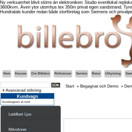
Ny verksamhet blivit större än elektroniken: Studio eventlokal replo
3600kvm. Även ytor utomhus tex 350m privat egen sandstrand. Tyresö
Hundratals kunder redan både storföretag som Siemens och privatper
Hem
Kassan
Om Billebro
Referenser
Service
Retur
Uthyrning
Sama
Start
»
Begagnat och Demo
»
Dem
Avancerad sökning
Kundvagn
Kundvagnen är tom!
Laddbart Ljus
Mikrofoner