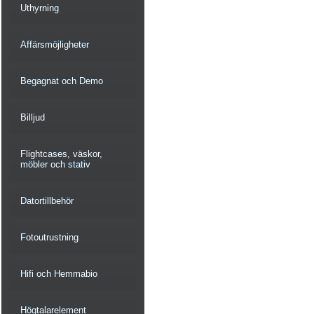
Uthyrning
Affärsmöjligheter
Begagnat och Demo
Billjud
Flightcases, väskor,
möbler och stativ
Datortillbehör
Fotoutrustning
Hifi och Hemmabio
Högtalarelement