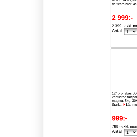
bil båt. 14 högta
de flesta bilar. 4s
2 999:-
2 399:- exkl. 
Antal
12" proffsbas 8
ventilerad talspo
magnet. 5kg. 30
Stark...
Läs me
999:-
799:- exkl. mo
Antal