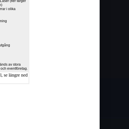
ser (fler färger
n)
rar i olika
lning
g
utgång
vänds av stora
- och eventföretag.
, se längre ned