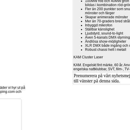
100MW röd och 40MW grön La
bildas i kombination röd-grö
Fler än 200 punkter som snur
mönster och färger
Skapar animerade mönster
Mer än 70-graders bred strå
Inbyggd mikrofon
Ställbar känslighet
Ljudstyrd, sound-to-light
Även 5-kanals DMX-styrnin
Ändlösa show-möjligheter
XLR DMX både ingång och 
Robust chassi helt i metall
KAM Cluster Laser
KAM. Engelskt fint märke, 60 år. An
engelska nattklubbar, SVT, film-, TV
Prenumerera på vårt nyhetsmejl
till vänster på denna sida.
der vi hyr ut på
ping.com och