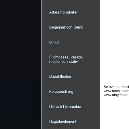
Affärsmöjligheter
Begagnat och Demo
Billjud
Flightcases, väskor,
möbler och stativ
Datortillbehör
Se även de bostä
www.ramsjocam
Fotoutrustning
www.uthyres.eu
Hifi och Hemmabio
Högtalarelement