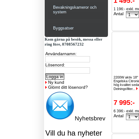
1 495:-
Bevakningskameror och
1 196:- exkl. 
system
Antal
Byggsatser
Kom gärna på besök, messa eller
ring före, 0708567232
Användarnamn:
Lösenord:
2200W aktiv 18" 
Engelska Citroni
Ny kund
hög kvalitet sed
Glömt ditt lösenord?
Delningsfilter...
7 995:-
6 396:- exkl. 
Antal
Nyhetsbrev
Vill du ha nyheter