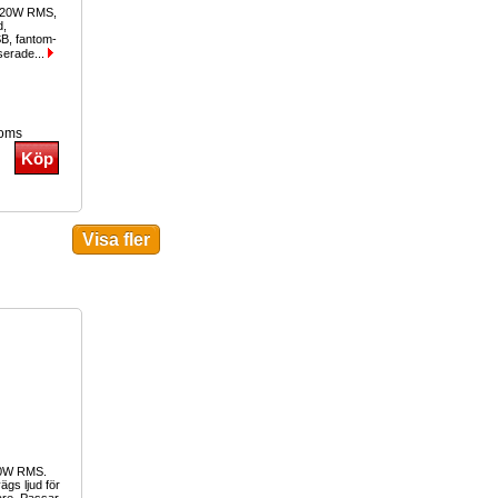
 120W RMS,
d,
B, fantom-
serade...
moms
00W RMS.
gs ljud för