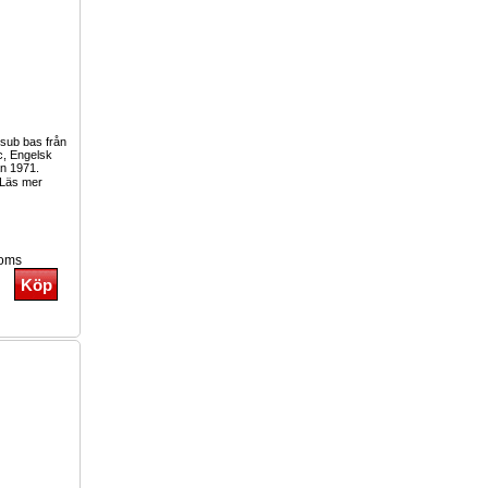
 sub bas från
c, Engelsk
an 1971.
Läs mer
moms