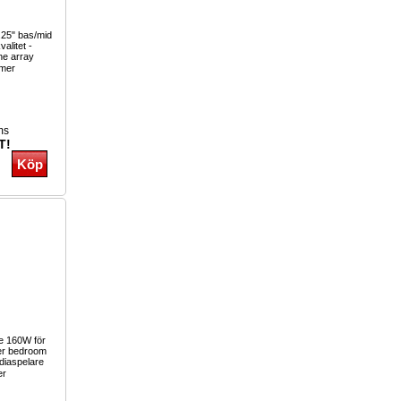
.25" bas/mid
alitet -
ne array
mer
ms
T!
re 160W för
er bedroom
iaspelare
er