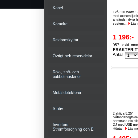
Kabel
Två 320 Watts 5
med extrem ljudkv
används i dyra li
Karaoke
system....
Läs 
1 196:-
Reklamskyltar
957:- exkl. mo
FRAKTFRIT
Antal
Övrigt och reservdelar
Rök-, snö- och
bubbelmaskiner
Metalldetektorer
Stativ
2 aktiva 5.25"
blåtandshögtala
hemmastudio ell
Inverters,
DJ med USB med
Högta...
Läs m
Strömförsörjning och El