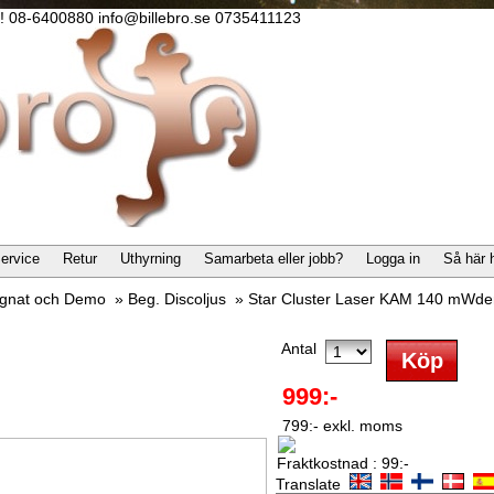
lla! 08-6400880 info@billebro.se 0735411123
ervice
Retur
Uthyrning
Samarbeta eller jobb?
Logga in
Så här 
gnat och Demo
»
Beg. Discoljus
»
Star Cluster Laser KAM 140 mWde
Antal
999:-
799:- exkl. moms
Fraktkostnad : 99:-
Translate