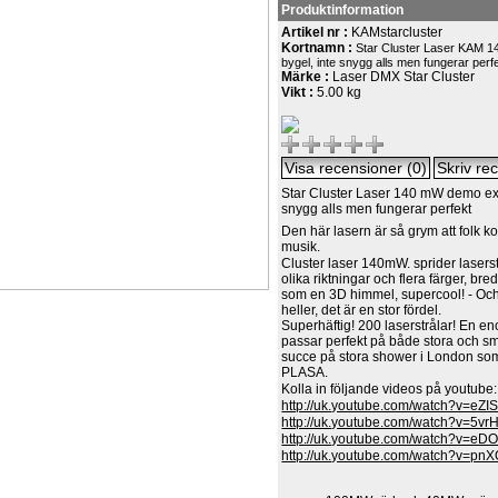
Produktinformation
Artikel nr :
KAMstarcluster
Kortnamn :
Star Cluster Laser KAM 
bygel, inte snygg alls men fungerar perf
Märke :
Laser DMX Star Cluster
Vikt :
5.00 kg
Star Cluster Laser 140 mW demo ex 
snygg alls men fungerar perfekt
Den här lasern är så grym att folk
musik.
Cluster laser 140mW. sprider laserst
olika riktningar och flera färger, bre
som en 3D himmel, supercool! - Oc
heller, det är en stor fördel.
Superhäftig! 200 laserstrålar! En e
passar perfekt på både stora och sm
succe på stora shower i London s
PLASA.
Kolla in följande videos på youtube:
http://uk.youtube.com/watch?v=eZ
http://uk.youtube.com/watch?v=5
http://uk.youtube.com/watch?v=e
http://uk.youtube.com/watch?v=p