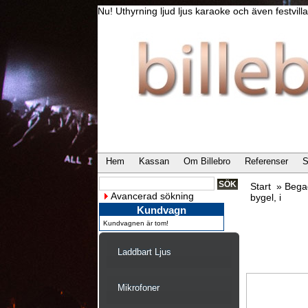
Nu! Uthyrning ljud ljus karaoke och även festvi
Hem
Kassan
Om Billebro
Referenser
S
Start
»
Bega
Avancerad sökning
bygel, i
Kundvagn
Kundvagnen är tom!
Laddbart Ljus
Mikrofoner