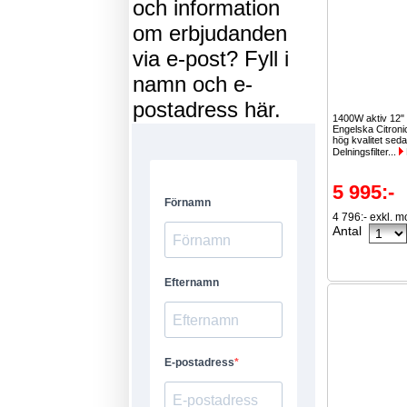
och information
om erbjudanden
via e-post? Fyll i
namn och e-
postadress här.
1400W aktiv 12"
Engelska Citroni
hög kvalitet sed
Delningsfilter...
5 995:-
4 796:- exkl. 
Antal