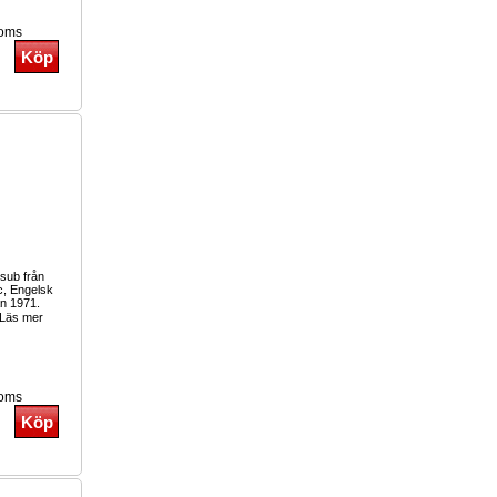
moms
sub från
c, Engelsk
an 1971.
Läs mer
moms