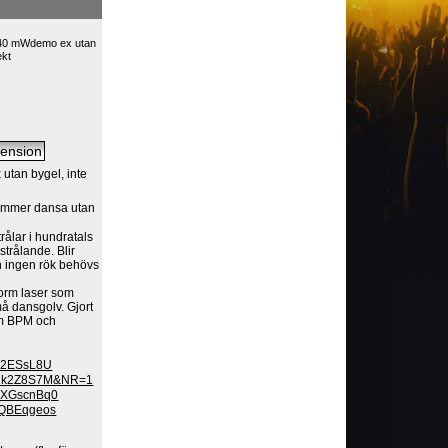
140 mWdemo ex utan
ekt
utan bygel, inte
 kommer dansa utan
rålar i hundratals
dstrålande. Blir
h ingen rök behövs
norm laser som
å dansgolv. Gjort
om BPM och
IS2ESsL8U
vrHk2Z8S7M&NR=1
DOXGscnBq0
nXQBEqgeos