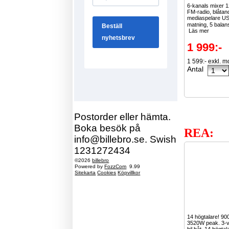
6-kanals mixer
FM-radio, blåtan
mediaspelare US
matning, 5 balan
Läs mer
1 999:-
1 599:- exkl. 
Antal
Postorder eller hämta.
Boka besök på
REA:
info@billebro.se. Swish
1231272434
©2026
billebro
Powered by
FozzCom
9.99
Sitekarta
Cookies
Köpvillkor
14 högtalare! 9
3520W peak. 3-vä