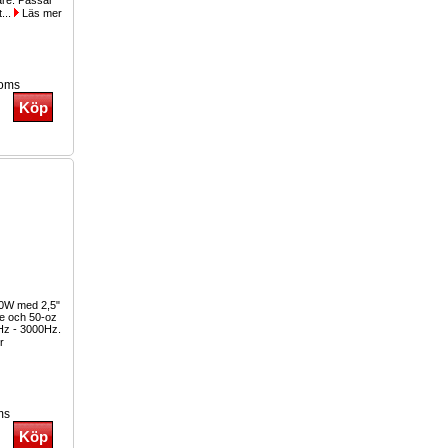
lare. Passar
t...
Läs mer
moms
00W med 2,5"
le och 50-oz
Hz - 3000Hz.
r
ms