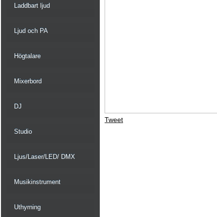
Laddbart ljud
Ljud och PA
Högtalare
Mixerbord
DJ
Tweet
Studio
Ljus/Laser/LED/ DMX
Musikinstrument
Uthyrning