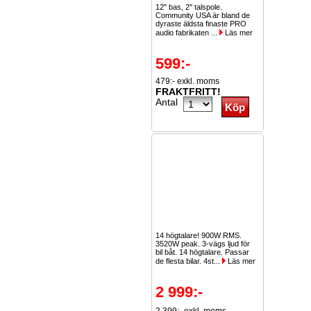
12" bas, 2" talspole.
Community USA är bland de
dyraste äldsta finaste PRO
audio fabrikaten ...
Läs mer
599:-
479:- exkl. moms
FRAKTFRITT!
Antal
14 högtalare! 900W RMS.
3520W peak. 3-vägs ljud för
bil båt. 14 högtalare. Passar
de flesta bilar. 4st...
Läs mer
2 999:-