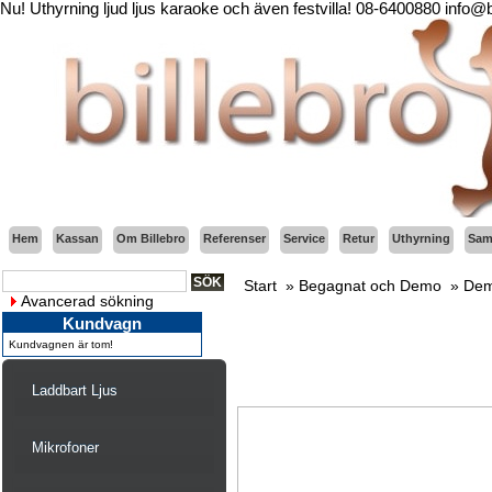
Nu! Uthyrning ljud ljus karaoke och även festvilla! 08-6400880 info@
Hem
Kassan
Om Billebro
Referenser
Service
Retur
Uthyrning
Sama
Start
»
Begagnat och Demo
»
Dem
Avancerad sökning
Kundvagn
Kundvagnen är tom!
Laddbart Ljus
Mikrofoner