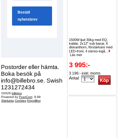
1500W ljud 30kg med EQ,
kablar, 2x12" sub basar, 6
diskanthorn, förstärkare med
LED-front, 4 stereo-ingå...
Läs mer
3 995:-
Postorder eller hämta.
Boka besök på
3 196:- exkl. moms
Antal
info@billebro.se. Swish
1231272434
©2026
billebro
Powered by
FozzCom
9.99
Sitekarta
Cookies
Köpvillkor