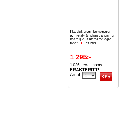
Klassisk gitarr, kombination
av metall- & nylonsträngar för
bästa ljud. 3 metall för lägre
toner...
Läs mer
1 295:-
1 036:- exkl. moms
FRAKTFRITT!
Antal