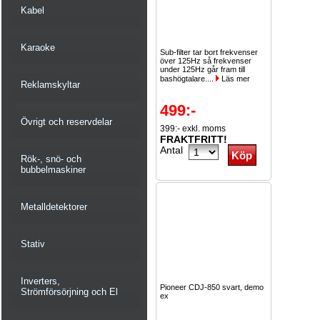
Kabel
Karaoke
Sub-filter tar bort frekvenser
över 125Hz så frekvenser
under 125Hz går fram till
bashögtalare....
Läs mer
Reklamskyltar
499:-
Övrigt och reservdelar
399:- exkl. moms
FRAKTFRITT!
Antal
Rök-, snö- och
bubbelmaskiner
Metalldetektorer
Stativ
Inverters,
Pioneer CDJ-850 svart, demo
Strömförsörjning och El
ex