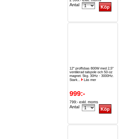
2 399:- exkl. moms
Antal
12" proffsbas 800W med 2,5"
ventilerad talspole och 50-oz
magnet. 5kg. 30Hz - 3000Hz.
Stark...
Läs mer
999:-
799:- exkl. moms
Antal