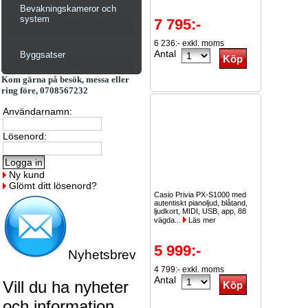
Bevakningskameror och
system
7 795:-
6 236:- exkl. moms
Antal
Byggsatser
Kom gärna på besök, messa eller
ring före, 0708567232
Användarnamn:
Lösenord:
Ny kund
Glömt ditt lösenord?
Casio Privia PX-S1000 med
autentiskt pianoljud, blåtand,
ljudkort, MIDI, USB, app, 88
vägda...
Läs mer
5 999:-
Nyhetsbrev
4 799:- exkl. moms
Antal
Vill du ha nyheter
och information