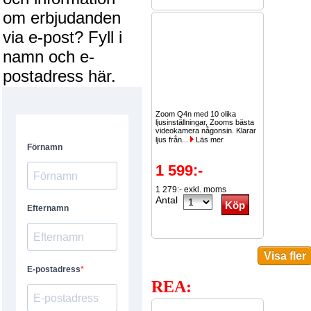
om erbjudanden
via e-post? Fyll i
namn och e-
postadress här.
Zoom Q4n med 10 olika
ljusinställningar, Zooms bästa
videokamera någonsin. Klarar
ljus från...
Läs mer
1 599:-
1 279:- exkl. moms
Antal
REA: