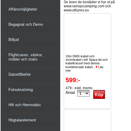
Se även de bostäder vi hyr ut på
www.ramsjocamping.com och
Affärsmöjligheter
www.uthyres.eu
Begagnat och Demo
Billjud
Flightcases, väskor,
10m DMX-kabel och
möbler och stativ
strömkabel i ett! Spara tid och
kabeltrassel med denna
kombinerade kabel...
Läs
mer
Datortillbehör
599:-
479:- exkl. moms
Fotoutrustning
Antal
Hifi och Hemmabio
Högtalarelement