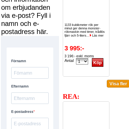
om erbjudanden
via e-post? Fyll i
namn och e-
1133 kubikmeter rök per
minut ger denna monster-
postadress här.
rökmaskin med timer, trådlös
fjärr och 5-liters...
Läs mer
3 995:-
3 196:- exkl. moms
Antal
REA: