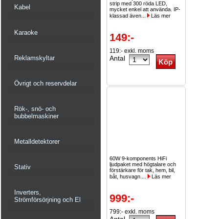
strip med 300 röda LED,
Kabel
mycket enkel att använda. IP-
klassad även...
Läs mer
Karaoke
149:-
119:- exkl. moms
Reklamskyltar
Antal
Övrigt och reservdelar
Rök-, snö- och
bubbelmaskiner
Metalldetektorer
60W 9-komponents HiFi
ljudpaket med högtalare och
Stativ
förstärkare för tak, hem, bil,
båt, husvagn....
Läs mer
Inverters,
999:-
Strömförsörjning och El
799:- exkl. moms