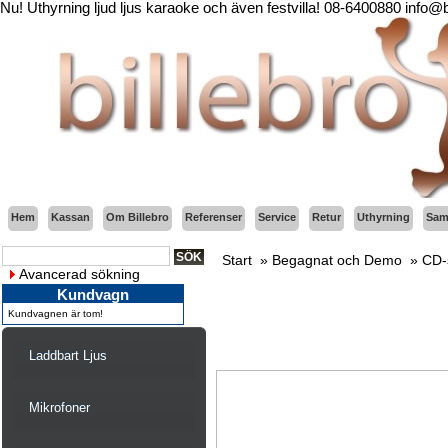
Nu! Uthyrning ljud ljus karaoke och även festvilla! 08-6400880 info@
Hem
Kassan
Om Billebro
Referenser
Service
Retur
Uthyrning
Sama
Start
»
Begagnat och Demo
»
CD-
Avancerad sökning
Kundvagn
Kundvagnen är tom!
Laddbart Ljus
Mikrofoner