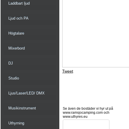
Laddbart ljud
Ljud och PA
Högtalare
Mixerbord
DJ
Tweet
Studio
Ljus/Laser/LED/ DMX
Musikinstrument
Se även de bostäder vi hyr ut på
www.ramsjocamping.com och
www.uthyres.eu
Uthyrning