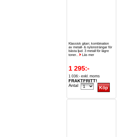
Klassisk gitarr, kombination
av metall- & nylonsträngar för
bästa ljud. 3 metall för lägre
toner...
Läs mer
1 295:-
1 036:- exkl. moms
FRAKTFRITT!
Antal