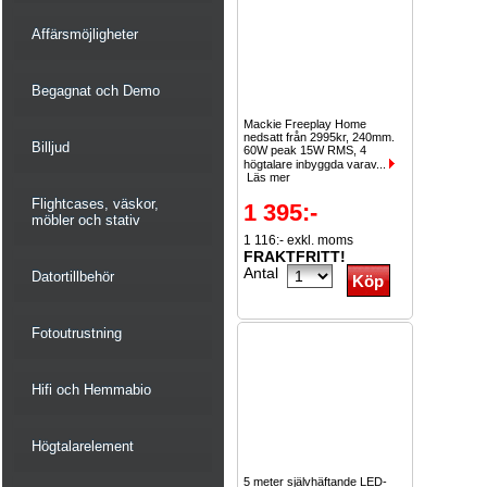
Affärsmöjligheter
Begagnat och Demo
Mackie Freeplay Home
nedsatt från 2995kr, 240mm.
Billjud
60W peak 15W RMS, 4
högtalare inbyggda varav...
Läs mer
Flightcases, väskor,
1 395:-
möbler och stativ
1 116:- exkl. moms
FRAKTFRITT!
Antal
Datortillbehör
Fotoutrustning
Hifi och Hemmabio
Högtalarelement
5 meter självhäftande LED-