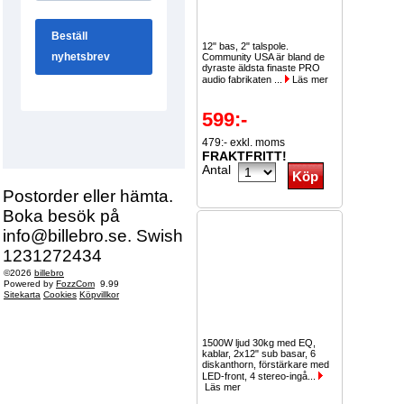
12" bas, 2" talspole.
Community USA är bland de
dyraste äldsta finaste PRO
audio fabrikaten ...
Läs mer
599:-
479:- exkl. moms
FRAKTFRITT!
Antal
Postorder eller hämta.
Boka besök på
info@billebro.se. Swish
1231272434
©2026
billebro
Powered by
FozzCom
9.99
Sitekarta
Cookies
Köpvillkor
1500W ljud 30kg med EQ,
kablar, 2x12" sub basar, 6
diskanthorn, förstärkare med
LED-front, 4 stereo-ingå...
Läs mer