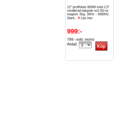
12" proffsbas 800W med 2,5"
ventilerad talspole och 50-oz
magnet. 5kg. 30Hz - 3000Hz.
Stark...
Läs mer
999:-
799:- exkl. moms
Antal