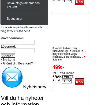
Antal
Bevakningskameror och
system
Byggsatser
Kom gärna på besök, messa eller
ring före, 0708567232
Användarnamn:
Lösenord:
3-kanals ljudkort, hög
ljudkvalitet 10Hz-50.000Hz. 1
mikrofoningång, 2 line-
ingångar, 2 line-utgångar,...
Ny kund
Läs mer
Glömt ditt lösenord?
499:-
399:- exkl. moms
FRAKTFRITT!
Antal
Nyhetsbrev
Vill du ha nyheter
och information