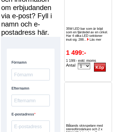
om erbjudanden
via e-post? Fyll i
namn och e-
35W LED bar som är böjd
postadress här.
som en fjärdedel av en cirkel.
Har 4 olika LED sektioner
inuti sig. 288...
Läs mer
1 499:-
1 199:- exkl. moms
Antal
Blåtands skivspelare med
stereoförstärkare och 2 x