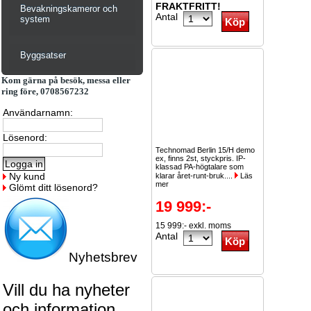
FRAKTFRITT!
Bevakningskameror och
Antal
system
Byggsatser
Kom gärna på besök, messa eller
ring före, 0708567232
Användarnamn:
Lösenord:
Technomad Berlin 15/H demo
ex, finns 2st, styckpris. IP-
klassad PA-högtalare som
Ny kund
klarar året-runt-bruk....
Läs
mer
Glömt ditt lösenord?
19 999:-
15 999:- exkl. moms
Antal
Nyhetsbrev
Vill du ha nyheter
och information