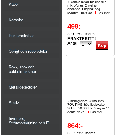
4-kanals mixer för upp till 4
Kabel
mikrofoner. Enkel att
använda. Engelsk hög
kvalitet. Drivs av...
Läs mer
Karaoke
499:-
399:- exkl. moms
Reklamskyltar
FRAKTFRITT!
Antal
Övrigt och reservdelar
Rök-, snö- och
bubbelmaskiner
Metalldetektorer
2 hifihögtalare 280W max
Stativ
70W RMS, hög ljudkvalitet
20Hz - 20.000Hz, 2 mylar 1"
dome diska...
Läs mer
Inverters,
Strömförsörjning och El
864:-
691:- exkl. moms