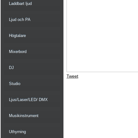
Laddbart ljud
Ljud och PA
Högtalare
Mixerbord
DJ
Tweet
Studio
Ljus/Laser/LED/ DMX
Musikinstrument
Uthyrning