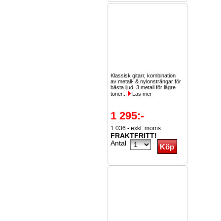
Klassisk gitarr, kombination
av metall- & nylonsträngar för
bästa ljud. 3 metall för lägre
toner...
Läs mer
1 295:-
1 036:- exkl. moms
FRAKTFRITT!
Antal