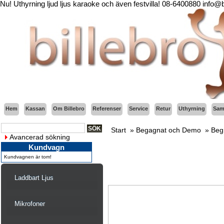
Nu! Uthyrning ljud ljus karaoke och även festvilla! 08-6400880 info@
Hem
Kassan
Om Billebro
Referenser
Service
Retur
Uthyrning
Sama
Start
»
Begagnat och Demo
»
Beg
Avancerad sökning
Kundvagn
Kundvagnen är tom!
Laddbart Ljus
Mikrofoner