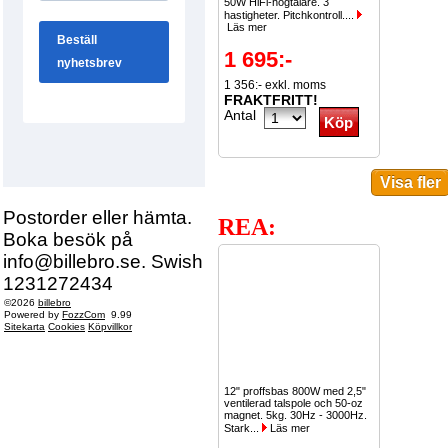
50W HiFi-högtalare. 3
hastigheter. Pitchkontroll....
Läs mer
1 695:-
1 356:- exkl. moms
FRAKTFRITT!
Antal
Postorder eller hämta.
REA:
Boka besök på
info@billebro.se. Swish
1231272434
©2026
billebro
Powered by
FozzCom
9.99
Sitekarta
Cookies
Köpvillkor
12" proffsbas 800W med 2,5"
ventilerad talspole och 50-oz
magnet. 5kg. 30Hz - 3000Hz.
Stark...
Läs mer