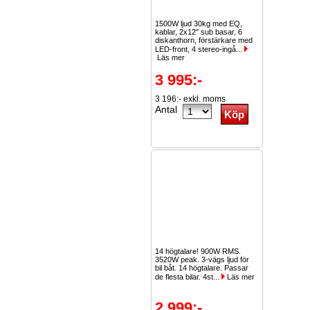
1500W ljud 30kg med EQ,
kablar, 2x12" sub basar, 6
diskanthorn, förstärkare med
LED-front, 4 stereo-ingå...
Läs mer
3 995:-
3 196:- exkl. moms
Antal
14 högtalare! 900W RMS.
3520W peak. 3-vägs ljud för
bil båt. 14 högtalare. Passar
de flesta bilar. 4st...
Läs mer
2 999:-