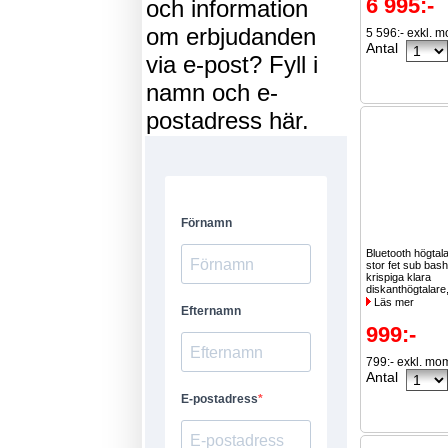
6 995:-
och information
om erbjudanden
5 596:- exkl. 
Antal
via e-post? Fyll i
namn och e-
postadress här.
Bluetooth högta
stor fet sub bash
krispiga klara
diskanthögtalare
Läs mer
999:-
799:- exkl. mo
Antal