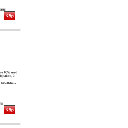
moms
lare 60W med
ögtalare, 2
, separata...
ms