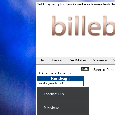
Nu! Uthyrning ljud ljus karaoke och även festvi
Hem
Kassan
Om Billebro
Referenser
S
Start
»
Paket
Avancerad sökning
Kundvagn
Kundvagnen är tom!
Laddbart Ljus
Mikrofoner