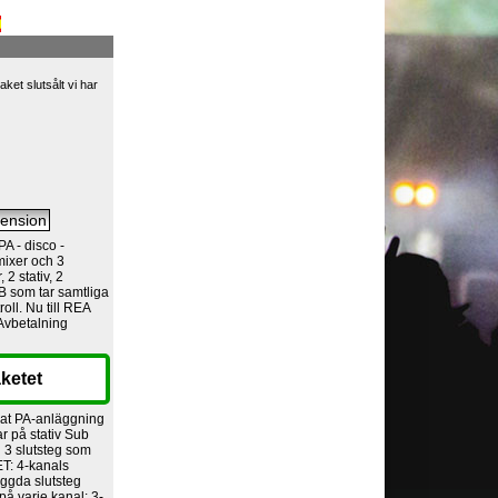
ket slutsålt vi har
A - disco -
ixer och 3
 2 stativ, 2
 som tar samtliga
oll. Nu till REA
 Avbetalning
ketet
mat PA-anläggning
r på stativ Sub
 3 slutsteg som
T: 4-kanals
yggda slutsteg
 på varje kanal: 3-