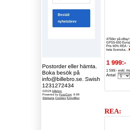
4756kr på eBay
GPSS-650 Europ
Pris 60% REA - v
hela Svenska...
1 999:-
Postorder eller hämta.
1 599:- exkl. 
Boka besök på
Antal
info@billebro.se. Swish
1231272434
©2026
billebro
Powered by
FozzCom
9.99
Sitekarta
Cookies
Köpvillkor
REA: