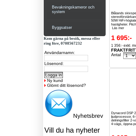
Bevakningskameror och
system
Blåtands skivsp
stereoförstärkar
50W HiFi-högtala
hastigheter. Pitch
Byggsatser
Läs mer
1 695:-
Kom gärna på besök, messa eller
ring före, 0708567232
1 356:- exkl. 
FRAKTFRIT
Användarnamn:
Antal
Lösenord:
Ny kund
Glömt ditt lösenord?
Dynacord DSP 
Nyhetsbrev
ljudprocessor, 6
delningsfilter 2-
4-vägs, öppna p
Vill du ha nyheter