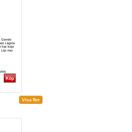
! Gemini
as Lägsta
i har köpt
Läs mer
moms