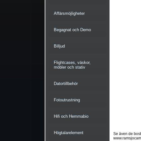
Affärsmöjligheter
Begagnat och Demo
Billjud
Flightcases, väskor,
möbler och stativ
Datortillbehör
Fotoutrustning
Hifi och Hemmabio
Högtalarelement
Se även de bostä
www.ramsjocam