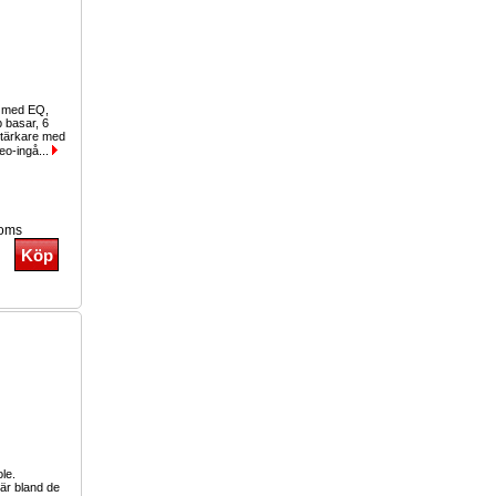
g med EQ,
b basar, 6
stärkare med
eo-ingå...
moms
ole.
r bland de