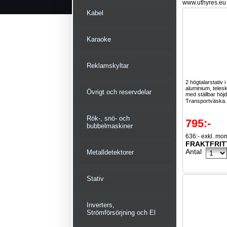
www.uthyres.eu
Kabel
Karaoke
Reklamskyltar
2 högtalarstativ i
aluminium, teles
Övrigt och reservdelar
med ställbar höjd
Transportväska.
Rök-, snö- och
795:-
bubbelmaskiner
636:- exkl. mo
FRAKTFRIT
Antal
Metalldetektorer
Stativ
Inverters,
Strömförsörjning och El