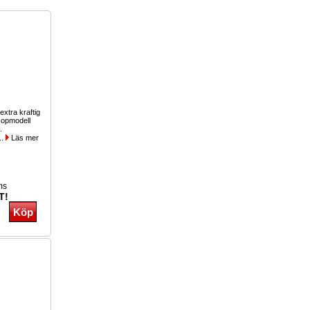
 extra kraftig
kopmodell
.
..
Läs mer
ms
T!