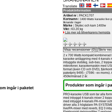
Translate
Produktinformation
Artikel nr :
PACK1707
Kortnamn :
1400-Watts karaoke live-pa
liknande i lager
Märke :
Skytec och kam 1400w
Vikt :
63.20 kg
Läs mer på tillverkarens hemsida
2 x 700 Watts kompakt kombinerad P
karaoke-anläggning med 4-kanals m
inbyggda slutsteg, sub-bas, 2 toppar,
mikrofoner, karaokemaskin med USB
format (även CD och DVD), fjärrkontr
paketpris 9495:- (7596:- ex moms).
450kr/månad 2 år.
Produkter som ingår i pa
om ingår i paketet
PRO-karaoke USB som tar alla for
med inbyggd 4-kanals mixer 2 toppa
med inbyggd 4-kanals PA-mixer och
driver alla 3 högtalare PA-SYSTEME
live/PA-mixer med reverb, EQ 3 inb
Elektroniskt delningsfilter 7 reglage