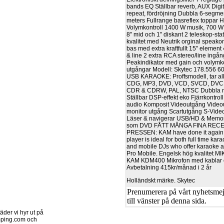
bands EQ Ställbar reverb, AUX Digita
repeat, fördröjning Dubbla 6-segm
meters Fullrange basreflex toppar H
Volymkontroll 1400 W musik, 700 W
8" mid och 1" diskant 2 teleskop-stat
kvalitet med Neutrik orginal speako
bas med extra kraftfullt 15" element
& line 2 extra RCA stereo/line ingå
Peakindikator med gain och volymko
utgångar Modell: Skytec 178.556 
USB KARAOKE: Proffsmodell, tar all
CDG, MP3, DVD, VCD, SVCD, DV
CDR & CDRW, PAL, NTSC Dubbla m
Ställbar DSP-effekt eko Fjärrkontroll
audio Komposit Videoutgång Vide
monitor utgång Scartutgång S-Vid
Läser & navigerar USB/HD & Memory
som DVD FÅTT MÅNGA FINA RECE
PRESSEN: KAM have done it again!
player is ideal for both full time ka
and mobile DJs who offer karaoke as
Pro Mobile. Engelsk hög kvalitet 
KAM KDM400 Mikrofon med kablar 
Avbetalning 415kr/månad i 2 år
Holländskt märke. Skytec
Prenumerera på vårt nyhetsmejl
till vänster på denna sida.
der vi hyr ut på
ping.com och