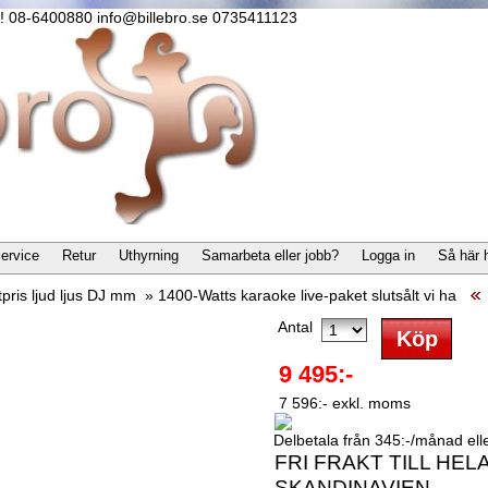
lla! 08-6400880 info@billebro.se 0735411123
ervice
Retur
Uthyrning
Samarbeta eller jobb?
Logga in
Så här 
pris ljud ljus DJ mm
»
1400-Watts karaoke live-paket slutsålt vi ha
Antal
9 495:-
7 596:- exkl. moms
Delbetala från 345:-/månad eller
FRI FRAKT TILL HEL
SKANDINAVIEN