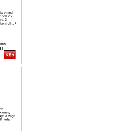
elare med
e och 2 x
re. 3
kontroll....
moms
T!
244
-kanals,
vägs 3-vägs
df nedan.