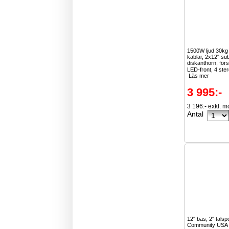
1500W ljud 30k
kablar, 2x12" su
diskanthorn, för
LED-front, 4 ster
Läs mer
3 995:-
3 196:- exkl. 
Antal
12" bas, 2" talsp
Community USA ä