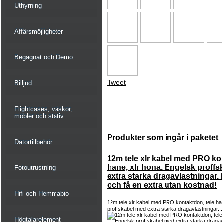
Uthyrning
Affärsmöjligheter
Begagnat och Demo
Tweet
Billjud
Flightcases, väskor,
möbler och stativ
Produkter som ingår i paketet
Datortillbehör
12m tele xlr kabel med PRO ko
hane, xlr hona. Engelsk proff
Fotoutrustning
extra starka dragavlastningar.
och få en extra utan kostnad!
Hifi och Hemmabio
12m tele xlr kabel med PRO kontaktdon, tele ha
proffskabel med extra starka dragavlastningar..
Högtalarelement