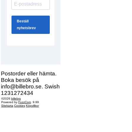
Postorder eller hämta.
Boka besök på
info@billebro.se. Swish
1231272434
©2026
billebro
Powered by
FozzCom
9.99
Sitekarta
Cookies
Köpvillkor