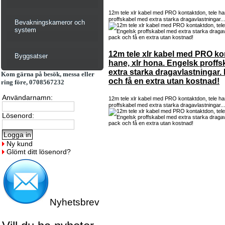
12m tele xlr kabel med PRO kontaktdon, tele ha
proffskabel med extra starka dragavlastningar..
Bevakningskameror och
system
12m tele xlr kabel med PRO ko
Byggsatser
hane, xlr hona. Engelsk proff
extra starka dragavlastningar.
Kom gärna på besök, messa eller
och få en extra utan kostnad!
ring före, 0708567232
Användarnamn:
12m tele xlr kabel med PRO kontaktdon, tele ha
proffskabel med extra starka dragavlastningar..
Lösenord:
Ny kund
Glömt ditt lösenord?
Nyhetsbrev