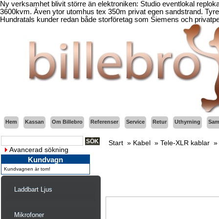
Ny verksamhet blivit större än elektroniken: Studio eventlokal replo
3600kvm. Även ytor utomhus tex 350m privat egen sandstrand. Tyresö
Hundratals kunder redan både storföretag som Siemens och privatper
Hem
Kassan
Om Billebro
Referenser
Service
Retur
Uthyrning
Sama
Start
»
Kabel
»
Tele-XLR kablar
Avancerad sökning
Kundvagn
Kundvagnen är tom!
Laddbart Ljus
Mikrofoner