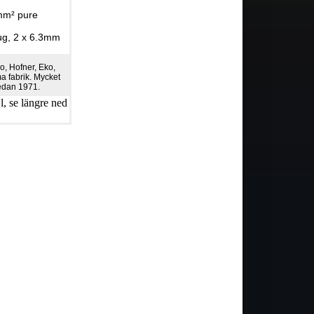
mm² pure
ug, 2 x 6.3mm
, Hofner, Eko,
a fabrik. Mycket
sedan 1971.
, se längre ned