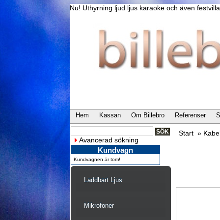
Nu! Uthyrning ljud ljus karaoke och även festvi
Hem
Kassan
Om Billebro
Referenser
S
Start
»
Kabe
Avancerad sökning
Kundvagn
Kundvagnen är tom!
Laddbart Ljus
Mikrofoner