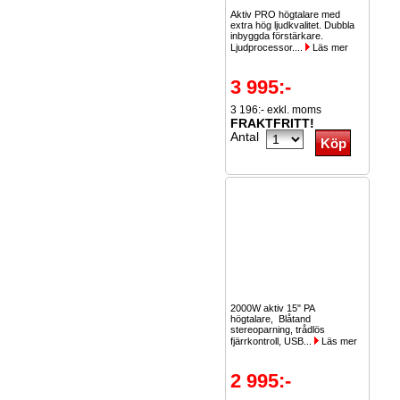
Aktiv PRO högtalare med
extra hög ljudkvalitet. Dubbla
inbyggda förstärkare.
Ljudprocessor....
Läs mer
3 995:-
3 196:- exkl. moms
FRAKTFRITT!
Antal
2000W aktiv 15" PA
högtalare, Blåtand
stereoparning, trådlös
fjärrkontroll, USB...
Läs mer
2 995:-