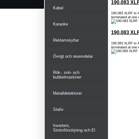
190.083 XL
Kabel
190.083 XLRF to 
terminated at one 
Karaoke
190.083 XL
Reklamskyltar
190.083 XLRF to 
terminated at one 
Övrigt och reservdelar
Rök-, snö- och
bubbelmaskiner
Metalldetektorer
Stativ
Inverters,
Strömförsörjning och El