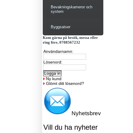
Bevakningskameror och
system
Byggsatser
Kom gärna på besök, messa eller
ring före, 0708567232
Användarnamn:
Lösenord:
Ny kund
Glömt ditt lösenord?
Nyhetsbrev
Vill du ha nyheter