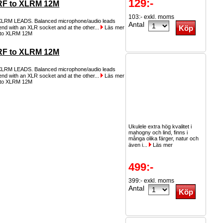
129:-
RF to XLRM 12M
103:- exkl. moms
XLRM LEADS. Balanced microphone/audio leads
Antal
end with an XLR socket and at the other...
Läs mer
RF to XLRM 12M
XLRM LEADS. Balanced microphone/audio leads
end with an XLR socket and at the other...
Läs mer
Ukulele extra hög kvalitet i
mahogny och lind, finns i
många olika färger, natur och
även i...
Läs mer
499:-
399:- exkl. moms
Antal