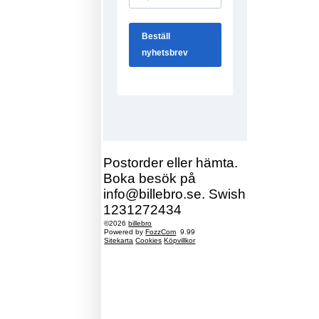
Postorder eller hämta.
Boka besök på
info@billebro.se. Swish
1231272434
©2026
billebro
Powered by
FozzCom
9.99
Sitekarta
Cookies
Köpvillkor