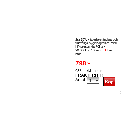
2st 75W väderbeständiga och
fukttåliga bygelhögtalare med
hifi-prestanda 70Hz -
20.000Hz. 100mm...
Läs
mer
798:-
638:- exkl. moms
FRAKTFRITT!
Antal