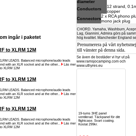
diameter
12 strand, 0.1
Conductors
copper
2 x RCA phono pl
Connectors
mono jack plug
CHORD. Yamaha, Washburn, Acepro
Lag, Giannini, Admira görs på samm
om ingår i paketet
hög kvalitet. Manchester England 
Prenumerera på vårt nyhetsmejl
till vänster på denna sida.
RF to XLRM 12M
Se även de bostäder vi hyr ut på
XLRM LEADS. Balanced microphone/audio leads
www.ramsjocamping.com och
end with an XLR socket and at the other...
Läs mer
www.uthyres.eu
RF to XLRM 12M
XLRM LEADS. Balanced microphone/audio leads
end with an XLR socket and at the other...
Läs mer
RF to XLRM 12M
19-tums 3HE panel
ventilerad. Täckpanel för ditt
XLRM LEADS. Balanced microphone/audio leads
flightcase. Svart coating.
end with an XLR socket and at the other...
Läs mer
Kostat 299kr.