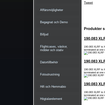
Tweet
Affärsmöjligheter
Begagnat och Demo
Produkter s
Billjud
190.083 XL
Flightcases, väskor,
190.083 XLRF to 
möbler och stativ
terminated at one 
190.083 XL
Datortillbehör
190.083 XLRF to 
terminated at one 
Fotoutrustning
190.083 XL
Hifi och Hemmabio
190.083 XLRF to 
terminated at one 
Högtalarelement