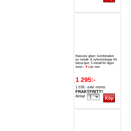
Klassisk gitarr, kombination
av metall- & nylonsträngar för
bästa ljud. 3 metall för lägre
toner...
Läs mer
1 295:-
1 036:- exkl. moms
FRAKTFRITT!
Antal