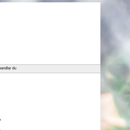
handlar du
A