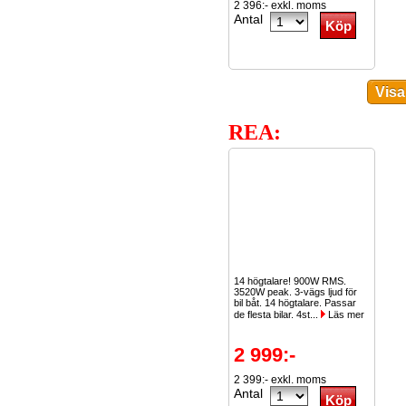
2 396:- exkl. moms
Antal
REA:
14 högtalare! 900W RMS.
3520W peak. 3-vägs ljud för
bil båt. 14 högtalare. Passar
de flesta bilar. 4st...
Läs mer
2 999:-
2 399:- exkl. moms
Antal