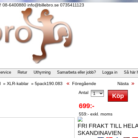
lla! 08-6400880 info@billebro.se 0735411123
ervice
Retur
Uthyrning
Samarbeta eller jobb?
Logga in
Så här 
l
»
XLR-kablar
»
5pack190.083
Föregående
Nästa
Antal
699:-
559:- exkl. moms
FRI FRAKT TILL HEL
SKANDINAVIEN