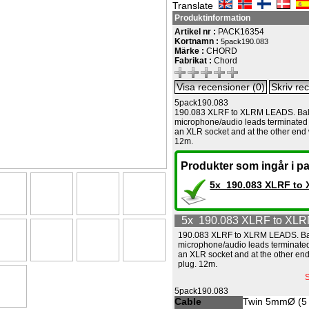
Translate
Produktinformation
Artikel nr :
PACK16354
Kortnamn :
5pack190.083
Märke :
CHORD
Fabrikat :
Chord
5pack190.083
190.083 XLRF to XLRM LEADS. Ba
microphone/audio leads terminated 
an XLR socket and at the other end
12m.
Produkter som ingår i pa
5x 190.083 XLRF to
5x 190.083 XLRF to XL
190.083 XLRF to XLRM LEADS. B
microphone/audio leads terminated
an XLR socket and at the other en
plug. 12m.
S
5pack190.083
Cable
Twin 5mmØ (5