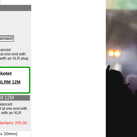
lanced
at one end with
 with an XLR plug.
ketet
 XLRM 12M
RM 12M
alanced
 at one end with
d with an XLR
tyckpris: 255,00:-
 x 10mm)