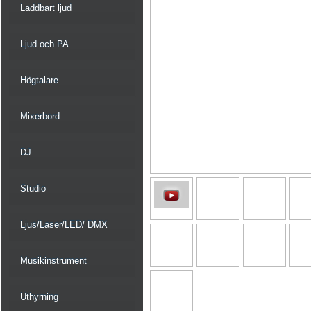
Laddbart ljud
Ljud och PA
Högtalare
Mixerbord
DJ
Studio
Ljus/Laser/LED/ DMX
Musikinstrument
Uthyrning