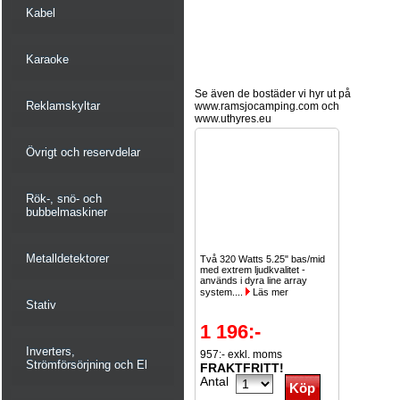
Kabel
Karaoke
Se även de bostäder vi hyr ut på
Reklamskyltar
www.ramsjocamping.com och
www.uthyres.eu
Övrigt och reservdelar
Rök-, snö- och
bubbelmaskiner
Metalldetektorer
Två 320 Watts 5.25" bas/mid
med extrem ljudkvalitet -
används i dyra line array
system....
Läs mer
Stativ
1 196:-
Inverters,
957:- exkl. moms
Strömförsörjning och El
FRAKTFRITT!
Antal