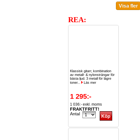
REA:
Klassisk gitarr, kombination
av metall- & nylonsträngar för
bästa ljud. 3 metall för lägre
toner...
Läs mer
1 295:-
1 036:- exkl. moms
FRAKTFRITT!
Antal