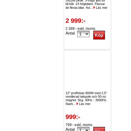
3520W peak. 3-vägs ljud för
bil båt. 14 högtalare. Passar
de flesta bilar. 4st...
Läs mer
2 999:-
2 399:- exkl. moms
Antal
12" proffsbas 800W med 2,5"
ventilerad talspole och 50-oz
magnet. 5kg. 30Hz - 3000Hz.
Stark...
Läs mer
999:-
799:- exkl. moms
Antal