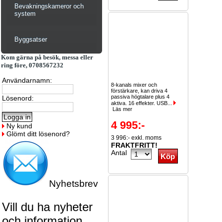
Bevakningskameror och
system
Byggsatser
Kom gärna på besök, messa eller
ring före, 0708567232
Användarnamn:
8-kanals mixer och
förstärkare, kan driva 4
passiva högtalare plus 4
Lösenord:
aktiva. 16 effekter. USB...
Läs mer
4 995:-
Ny kund
Glömt ditt lösenord?
3 996:- exkl. moms
FRAKTFRITT!
Antal
Nyhetsbrev
Vill du ha nyheter
och information