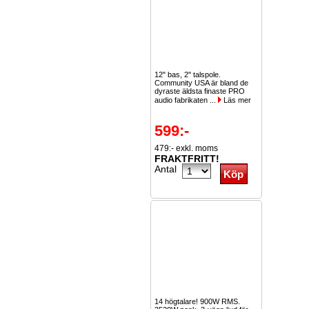
12" bas, 2" talspole.
Community USA är bland de
dyraste äldsta finaste PRO
audio fabrikaten ...
Läs mer
599:-
479:- exkl. moms
FRAKTFRITT!
Antal
14 högtalare! 900W RMS.