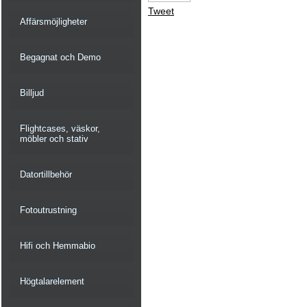
Tweet
Affärsmöjligheter
Begagnat och Demo
Billjud
Flightcases, väskor,
möbler och stativ
Datortillbehör
Fotoutrustning
Hifi och Hemmabio
Högtalarelement