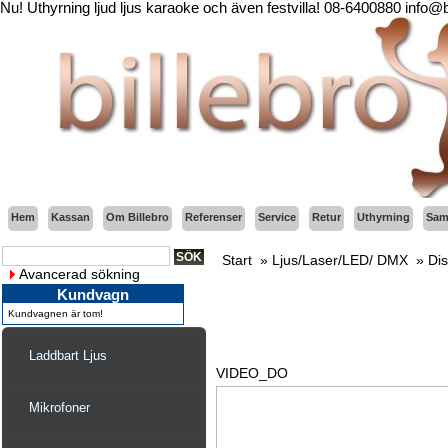
Nu! Uthyrning ljud ljus karaoke och även festvilla! 08-6400880 info@
Hem
Kassan
Om Billebro
Referenser
Service
Retur
Uthyrning
Sama
Start
»
Ljus/Laser/LED/ DMX
»
Di
Avancerad sökning
Kundvagn
Kundvagnen är tom!
Laddbart Ljus
VIDEO_DO
Mikrofoner