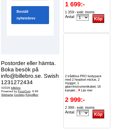
1 699:-
1 359:- exkl. moms
Antal
Postorder eller hämta.
Boka besök på
info@billebro.se. Swish
2 trådlösa PRO bodypack
med 2 headset mickar, 2
1231272434
myggor, 1
gitarr/instrumentkabel, 16
©2026
billebro
kanaler...
Läs mer
Powered by
FozzCom
9.99
Sitekarta
Cookies
Köpvillkor
2 999:-
2 399:- exkl. moms
Antal