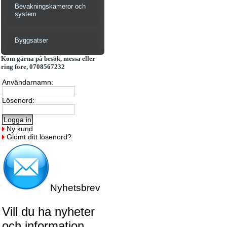
Bevakningskameror och
system
Byggsatser
Kom gärna på besök, messa eller
ring före, 0708567232
Användarnamn:
Lösenord:
Ny kund
Glömt ditt lösenord?
Nyhetsbrev
Vill du ha nyheter
och information