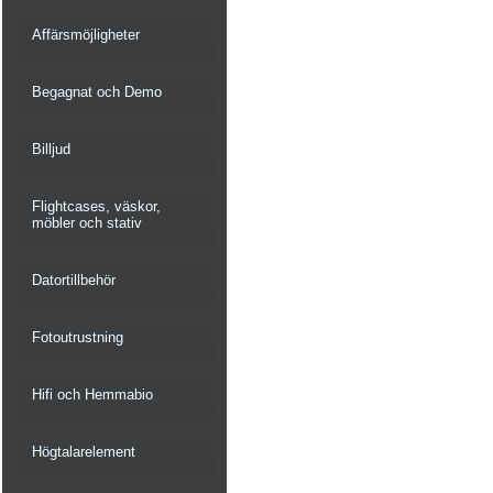
Affärsmöjligheter
Begagnat och Demo
Billjud
Flightcases, väskor,
möbler och stativ
Datortillbehör
Fotoutrustning
Hifi och Hemmabio
Högtalarelement