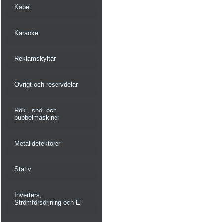
Kabel
Karaoke
Reklamskyltar
Övrigt och reservdelar
Rök-, snö- och
bubbelmaskiner
Metalldetektorer
Stativ
Inverters,
Strömförsörjning och El