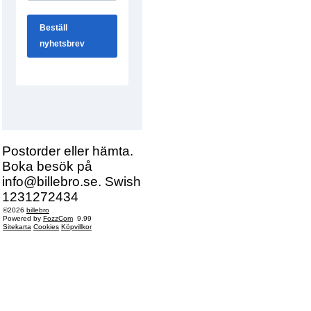
Postorder eller hämta.
Boka besök på
info@billebro.se. Swish
1231272434
©2026
billebro
Powered by
FozzCom
9.99
Sitekarta
Cookies
Köpvillkor