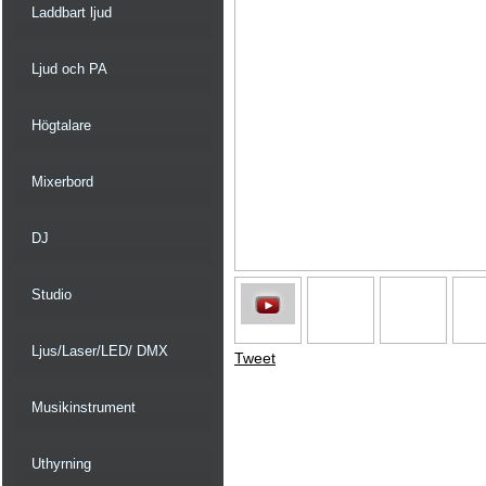
Laddbart ljud
Ljud och PA
Högtalare
Mixerbord
DJ
Studio
Ljus/Laser/LED/ DMX
Tweet
Musikinstrument
Uthyrning