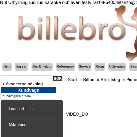
Nu! Uthyrning ljud ljus karaoke och även festvilla! 08-6400880 info@
Hem
Kassan
Om Billebro
Referenser
Service
Retur
Uthyrning
Sama
Start
»
Billjud
»
Bilslutsteg
»
Pion
Avancerad sökning
Kundvagn
Kundvagnen är tom!
Laddbart Ljus
VIDEO_DO
Mikrofoner