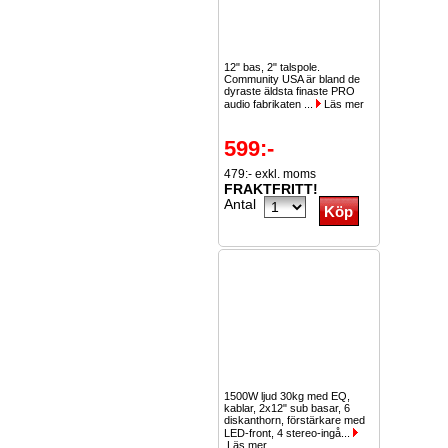
12" bas, 2" talspole.
Community USA är bland de
dyraste äldsta finaste PRO
audio fabrikaten ...
Läs mer
599:-
479:- exkl. moms
FRAKTFRITT!
Antal
1500W ljud 30kg med EQ,
kablar, 2x12" sub basar, 6
diskanthorn, förstärkare med
LED-front, 4 stereo-ingå...
Läs mer