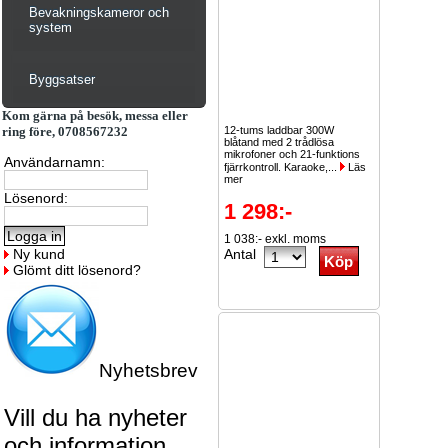
Bevakningskameror och
system
Byggsatser
Kom gärna på besök, messa eller
ring före, 0708567232
12-tums laddbar 300W
blåtand med 2 trådlösa
mikrofoner och 21-funktions
Användarnamn:
fjärrkontroll. Karaoke,...
Läs
mer
Lösenord:
1 298:-
1 038:- exkl. moms
Ny kund
Antal
Glömt ditt lösenord?
Nyhetsbrev
Vill du ha nyheter
och information