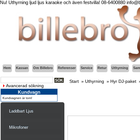
Nu! Uthyrning ljud ljus karaoke och även festvilla! 08-6400880 info@
Hem
Kassan
Om Billebro
Referenser
Service
Retur
Uthyrning
Sama
Start
»
Uthyrning
»
Hyr DJ-paket
Avancerad sökning
Kundvagn
Kundvagnen är tom!
Laddbart Ljus
Mikrofoner