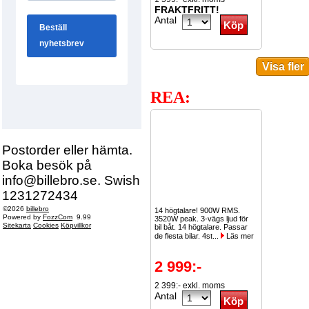
FRAKTFRITT!
Antal
REA:
Postorder eller hämta.
Boka besök på
info@billebro.se. Swish
1231272434
©2026
billebro
14 högtalare! 900W RMS.
Powered by
FozzCom
9.99
3520W peak. 3-vägs ljud för
Sitekarta
Cookies
Köpvillkor
bil båt. 14 högtalare. Passar
de flesta bilar. 4st...
Läs mer
2 999:-
2 399:- exkl. moms
Antal