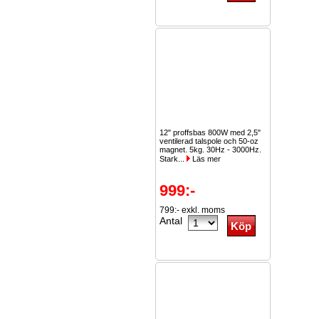
12" proffsbas 800W med 2,5"
ventilerad talspole och 50-oz
magnet. 5kg. 30Hz - 3000Hz.
Stark...
Läs mer
999:-
799:- exkl. moms
Antal