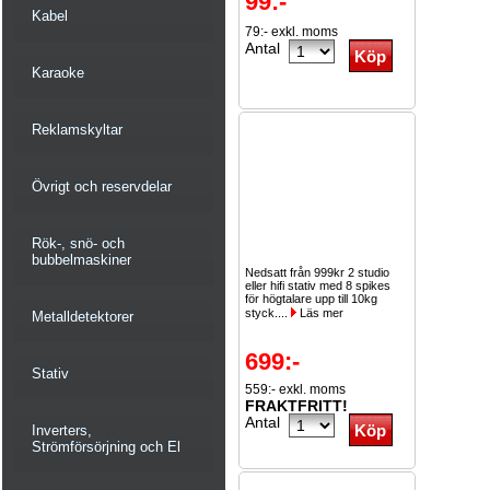
99:-
Kabel
79:- exkl. moms
Antal
Karaoke
Reklamskyltar
Övrigt och reservdelar
Rök-, snö- och
bubbelmaskiner
Nedsatt från 999kr 2 studio
eller hifi stativ med 8 spikes
för högtalare upp till 10kg
styck....
Läs mer
Metalldetektorer
699:-
Stativ
559:- exkl. moms
FRAKTFRITT!
Antal
Inverters,
Strömförsörjning och El