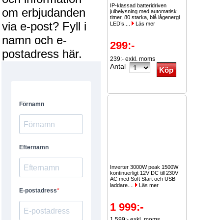
IP-klassad batteridriven
om erbjudanden
julbelysning med automatisk
timer, 80 starka, blå lågenergi
via e-post? Fyll i
LED’s....
Läs mer
namn och e-
299:-
postadress här.
239:- exkl. moms
Antal
Inverter 3000W peak 1500W
kontinuerligt 12V DC till 230V
AC med Soft Start och USB-
laddare....
Läs mer
1 999:-
1 599:- exkl. moms