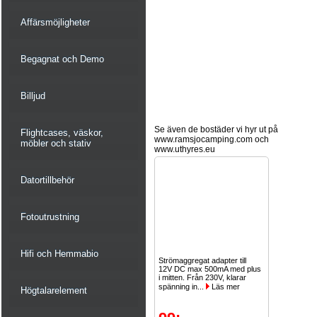
Affärsmöjligheter
Begagnat och Demo
Billjud
Se även de bostäder vi hyr ut på
Flightcases, väskor,
www.ramsjocamping.com och
möbler och stativ
www.uthyres.eu
Datortillbehör
Fotoutrustning
Hifi och Hemmabio
Strömaggregat adapter till
12V DC max 500mA med plus
i mitten. Från 230V, klarar
spänning in...
Läs mer
Högtalarelement