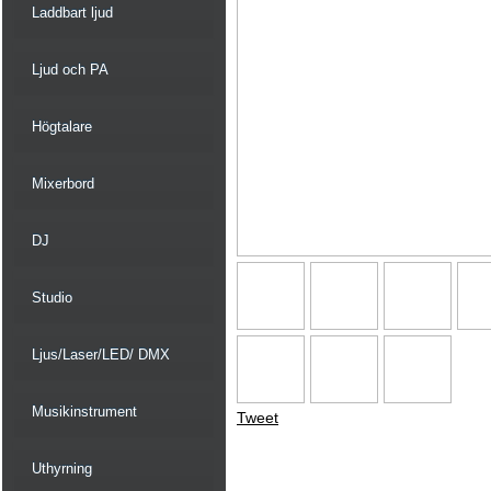
Laddbart ljud
Ljud och PA
Högtalare
Mixerbord
DJ
Studio
Ljus/Laser/LED/ DMX
Musikinstrument
Tweet
Uthyrning