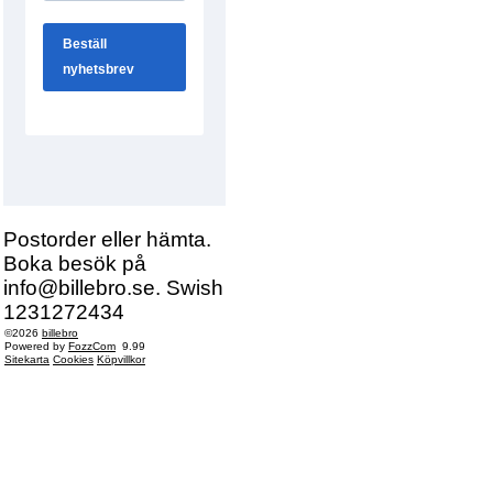
Postorder eller hämta.
Boka besök på
info@billebro.se. Swish
1231272434
©2026
billebro
Powered by
FozzCom
9.99
Sitekarta
Cookies
Köpvillkor