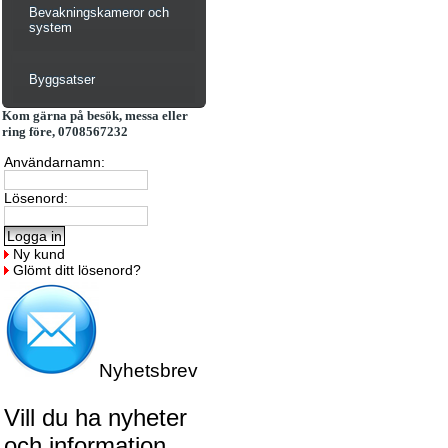
Bevakningskameror och
system
Byggsatser
Kom gärna på besök, messa eller
ring före, 0708567232
Användarnamn:
Lösenord:
Ny kund
Glömt ditt lösenord?
Nyhetsbrev
Vill du ha nyheter
och information