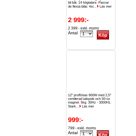
bil båt. 14 högtalare. Passar
de flesta bilar. 4st...
Läs mer
2 999:-
2 399:- exkl. moms
Antal
12" proffsbas 800W med 2,5"
ventilerad talspole och 50-oz
magnet. 5kg. 30Hz - 3000Hz.
Stark...
Läs mer
999:-
799:- exkl. moms
Antal