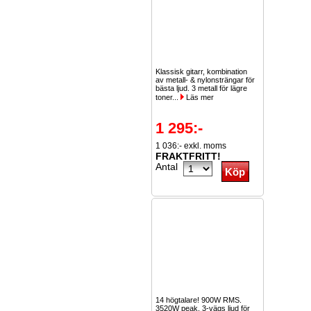
Klassisk gitarr, kombination
av metall- & nylonsträngar för
bästa ljud. 3 metall för lägre
toner...
Läs mer
1 295:-
1 036:- exkl. moms
FRAKTFRITT!
Antal
14 högtalare! 900W RMS.
3520W peak. 3-vägs ljud för