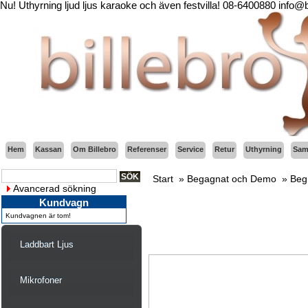
Nu! Uthyrning ljud ljus karaoke och även festvilla! 08-6400880 info@
Hem
Kassan
Om Billebro
Referenser
Service
Retur
Uthyrning
Sama
Start
»
Begagnat och Demo
»
Beg
Avancerad sökning
Kundvagn
Kundvagnen är tom!
Laddbart Ljus
Mikrofoner