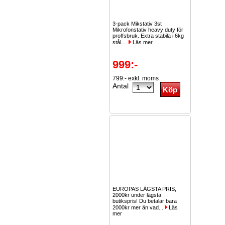
3-pack Mikstativ 3st
Mikrofonstativ heavy duty för
proffsbruk. Extra stabila i 6kg
stål....
Läs mer
999:-
799:- exkl. moms
Antal
EUROPAS LÄGSTA PRIS,
2000kr under lägsta
butikspris! Du betalar bara
2000kr mer än vad...
Läs
mer