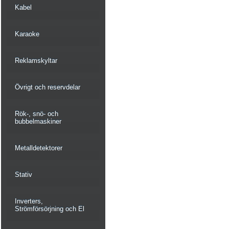
Kabel
Karaoke
Reklamskyltar
Övrigt och reservdelar
Rök-, snö- och
bubbelmaskiner
Metalldetektorer
Stativ
Inverters,
Strömförsörjning och El