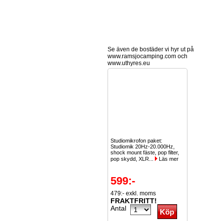
Se även de bostäder vi hyr ut på
www.ramsjocamping.com och
www.uthyres.eu
Studiomikrofon paket:
Studiomik 20Hz-20.000Hz,
shock mount fäste, pop filter,
pop skydd, XLR...
Läs mer
599:-
479:- exkl. moms
FRAKTFRITT!
Antal