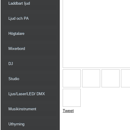
Laddbart ljud
Ljud och PA
Högtalare
Mixerbord
DJ
Studio
Ljus/Laser/LED/ DMX
Musikinstrument
Tweet
Uthyrning