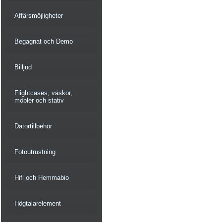
Affärsmöjligheter
Begagnat och Demo
Billjud
Flightcases, väskor,
möbler och stativ
Datortillbehör
Fotoutrustning
Hifi och Hemmabio
Högtalarelement