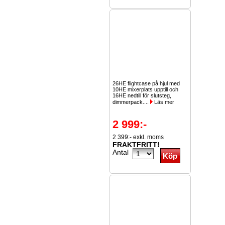
26HE flightcase på hjul med
10HE mixerplats upptill och
16HE nedtill för slutsteg,
dimmerpack....
Läs mer
2 999:-
2 399:- exkl. moms
FRAKTFRITT!
Antal