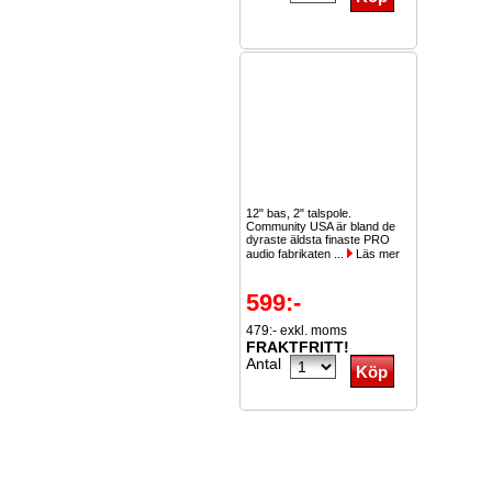
12" bas, 2" talspole.
Community USA är bland de
dyraste äldsta finaste PRO
audio fabrikaten ...
Läs mer
599:-
479:- exkl. moms
FRAKTFRITT!
Antal