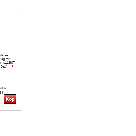
eries,
Bag for
hump12BST
Bag) ...
moms
T!