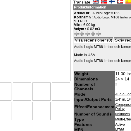
Translate
Produktinformation
Artikel nr :
AudioLogicMT66
Kortnamn :
Audio Logic MT66 limiter
STEREO
Vikt :
6.00 kg
Volym :
0.02 m3
Audio Logic MT66 limiter och kom
Made in USA
Audio Logic MT66 limiter och kom
Weight
11.00 lb
Dimensions
24 × 14 
Number of
2
Channels
Model
Audio Lo
Input/Output Ports
1/4" in
,
1/
Compressi
Effect/Enhancement
Delay
Number of Sounds
unknown
Type
Multi-Eff
Features
Active
MPN
MT66