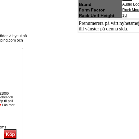
Brand
Audio Log
Form Factor
Rack Mou
Rack Unit Height
1U
Prenumerera på vårt nyhetsmejl
till vänster på denna sida.
der vi hyr ut på
ping.com och
-S1000
möbel och
 till pall!
Läs mer
moms