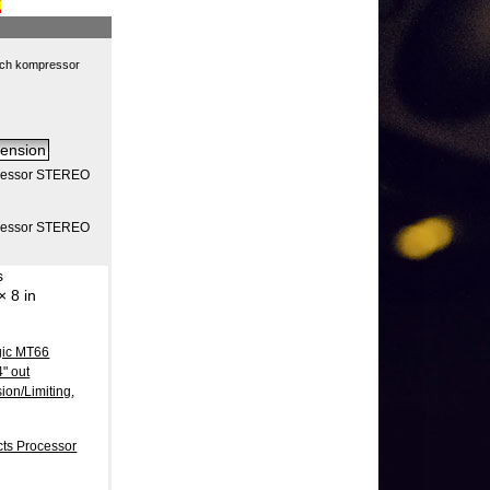
 och kompressor
pressor STEREO
pressor STEREO
s
× 8 in
gic MT66
4" out
on/Limiting
,
ects Processor