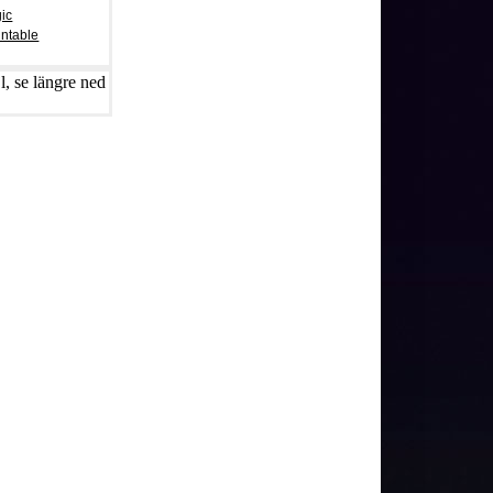
ic
ntable
, se längre ned