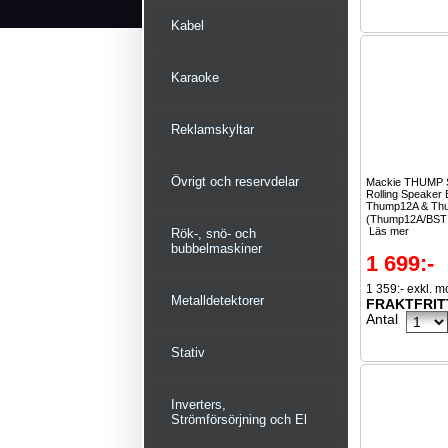
Kabel
Karaoke
Reklamskyltar
Övrigt och reservdelar
Mackie THUMP S
Rolling Speaker 
Thump12A & T
(Thump12A/BST 
Läs mer
Rök-, snö- och
bubbelmaskiner
1 699:-
1 359:- exkl. 
Metalldetektorer
FRAKTFRIT
Antal
Stativ
Inverters,
Strömförsörjning och El