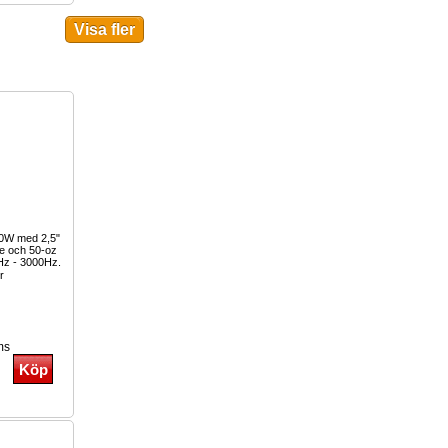
00W med 2,5"
le och 50-oz
Hz - 3000Hz.
r
ms