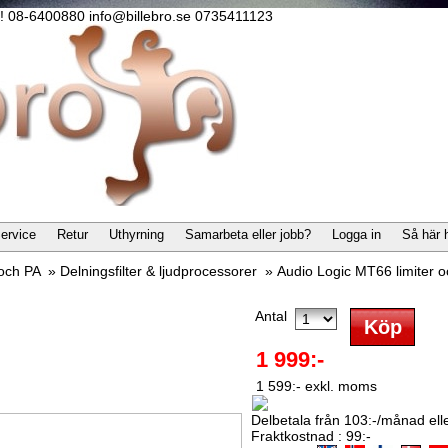
lla! 08-6400880 info@billebro.se 0735411123
ervice
Retur
Uthyrning
Samarbeta eller jobb?
Logga in
Så här 
 och PA
»
Delningsfilter & ljudprocessorer
»
Audio Logic MT66 limiter 
Antal
1 999:-
1 599:- exkl. moms
Delbetala från 103:-/månad eller
Fraktkostnad : 99:-