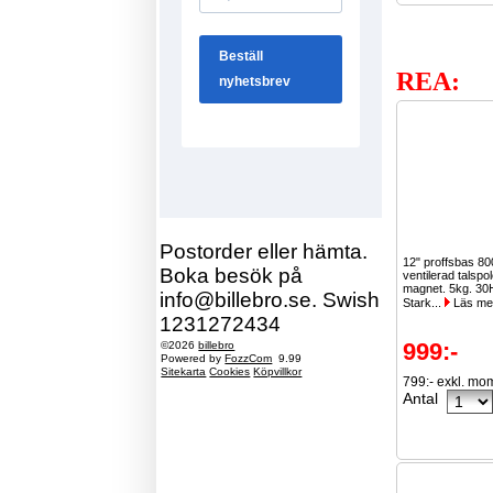
REA:
Postorder eller hämta.
12" proffsbas 8
Boka besök på
ventilerad talspo
magnet. 5kg. 30
info@billebro.se. Swish
Stark...
Läs me
1231272434
999:-
©2026
billebro
Powered by
FozzCom
9.99
Sitekarta
Cookies
Köpvillkor
799:- exkl. mo
Antal