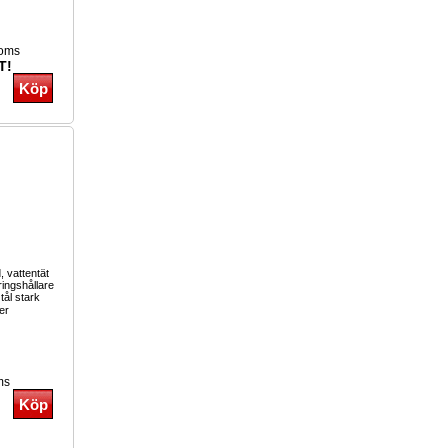
moms
T!
, vattentät
ringshållare
tål stark
er
ms