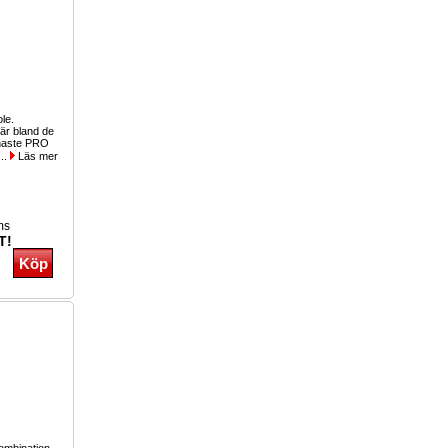
ole.
r bland de
inaste PRO
...
Läs mer
ms
T!