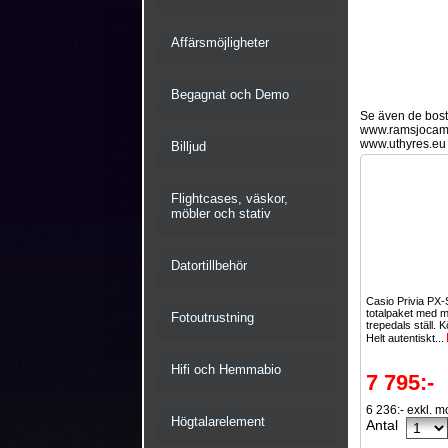
Affärsmöjligheter
Begagnat och Demo
Se även de bostä
www.ramsjocam
www.uthyres.eu
Billjud
Flightcases, väskor,
möbler och stativ
Datortillbehör
Casio Privia PX
totalpaket med 
Fotoutrustning
trepedals ställ. Köp
Helt autentiskt...
Hifi och Hemmabio
7 795:-
6 236:- exkl. 
Högtalarelement
Antal