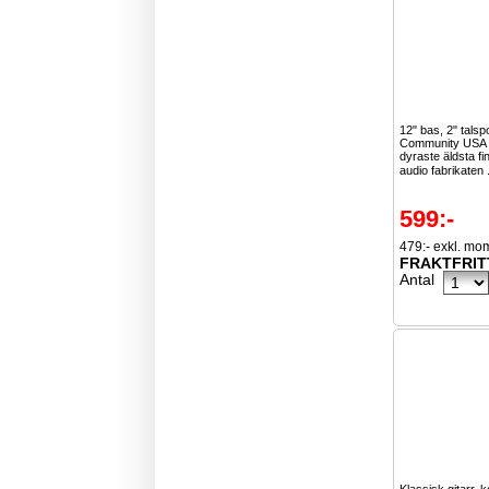
12" bas, 2" talsp
Community USA ä
dyraste äldsta f
audio fabrikaten 
599:-
479:- exkl. mo
FRAKTFRIT
Antal