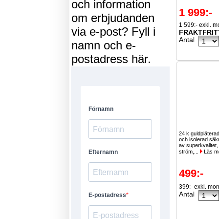
och information
1 999:-
om erbjudanden
1 599:- exkl. 
via e-post? Fyll i
FRAKTFRIT
Antal
namn och e-
postadress här.
24 k guldpläterad
och isolerad säk
av superkvalitet, 
ström,...
Läs m
499:-
399:- exkl. mo
Antal