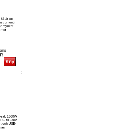
61 är ett
nstrument i
är mycket
 mer
moms
T!
 peak 1500W
 DC till 230V
rt och USB-
mer