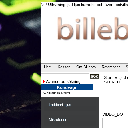
Nu! Uthyrning ljud ljus karaoke och även festvi
Hem
Kassan
Om Billebro
Referenser
S
Start
»
Ljud
Avancerad sökning
STEREO
Kundvagn
Kundvagnen är tom!
Laddbart Ljus
VIDEO_DO
Mikrofoner