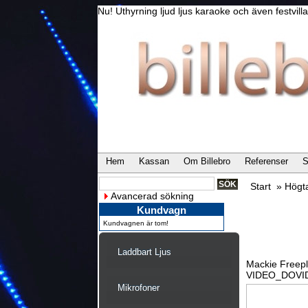
Nu! Uthyrning ljud ljus karaoke och även festvi
Hem
Kassan
Om Billebro
Referenser
S
Start
»
Högt
Avancerad sökning
Kundvagn
Kundvagnen är tom!
Laddbart Ljus
Mackie Freep
VIDEO_DOV
Mikrofoner