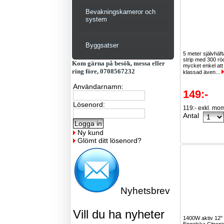
Bevakningskameror och
system
Byggsatser
5 meter självhäf
strip med 300 r
Kom gärna på besök, messa eller
mycket enkel att
ring före, 0708567232
klassad även...
Användarnamn:
149:-
Lösenord:
119:- exkl. mo
Antal
Ny kund
Glömt ditt lösenord?
Nyhetsbrev
Vill du ha nyheter
1400W aktiv 12"