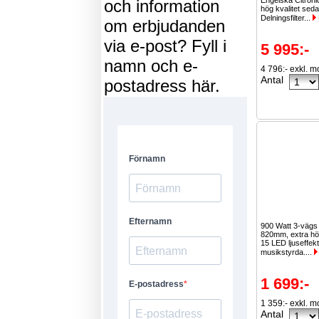
Engelska Citroni
och information
hög kvalitet sed
Delningsfilter...
om erbjudanden
via e-post? Fyll i
5 995:-
namn och e-
4 796:- exkl. 
Antal
postadress här.
900 Watt 3-vägs
820mm, extra hög 
15 LED ljuseffek
musikstyrda....
1 699:-
1 359:- exkl. 
Antal