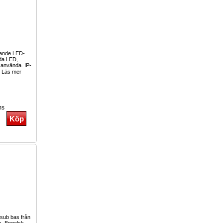
tande LED-
öda LED,
 använda. IP-
Läs mer
ms
 sub bas från