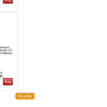
-element.
lerade 1.5"
 ventilerad...
ms
T!