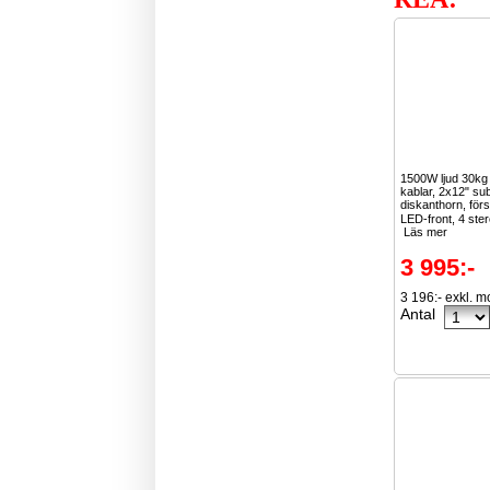
1500W ljud 30k
kablar, 2x12" su
diskanthorn, för
LED-front, 4 ster
Läs mer
3 995:-
3 196:- exkl. 
Antal