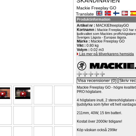
SKANDINAVIEN
Mackie Freeplay GO
Translate
Produktinformation
Artikel nr :
MACKIEfreeplayGO
Kortnamn :
Mackie Freeplay GO har
ljudkvalitet som Mackies proffshögtalare.
Sveriges Lägsta - Europas lägsta.
Märke :
Mackie Freeplay GO
Vikt :
0.80 kg
Volym :
0.02 m3
Läs mer på tillverkarens hemsida
Mackie Freeplay GO - högre kvalite
PRO högtalare.
4 högtalare inuti, 2 stereohögtalare
ljudstyrka som fyller ett helt vardag
211mm, 40W, 15 tim batteri.
Kostat över 2000kr tidigare!
Köp väskan också 299kr