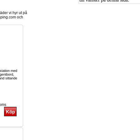
der vi hyr ut på
ping.com och
station med
ngentbord,
änd sittande
moms