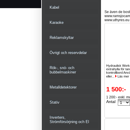
Kabel
Se även de bostä
www.ramsjocam
www.uthyres.eu
Karaoke
Reklamskyltar
Övrigt och reservdelar
Hydraulisk Work
Rök-, snö- och
extrahylla för ta
bubbelmaskiner
kontrollbord Anv
eller...
Läs mer
Metalldetektorer
1 500:-
1 200:- exkl. 
Antal
Stativ
Inverters,
Strömförsörjning och El