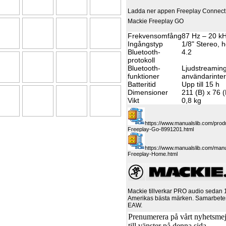
Ladda ner appen Freeplay Connect 
Mackie Freeplay GO
Frekvensomfång
87 Hz – 20 k
Ingångstyp
1/8" Stereo, 
Bluetooth-
4.2
protokoll
Bluetooth-
Ljudstreamin
funktioner
användarinter
Batteritid
Upp till 15 h
Dimensioner
211 (B) x 76 
Vikt
0,8 kg
https://www.manualslib.com/prod
Freeplay-Go-8991201.html
https://www.manualslib.com/man
Freeplay-Home.html
Mackie tillverkar PRO audio sedan 1
Amerikas bästa märken. Samarbet
EAW.
Prenumerera på vårt nyhetsmejl
till vänster på denna sida.