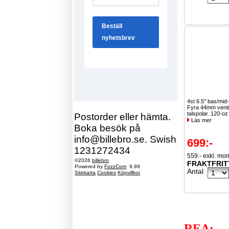
4st 6.5" bas/mid
Fyra 44mm venti
talspolar. 120-oz
Postorder eller hämta.
Läs mer
Boka besök på
info@billebro.se. Swish
699:-
1231272434
559:- exkl. mo
©2026
billebro
FRAKTFRIT
Powered by
FozzCom
9.99
Antal
Sitekarta
Cookies
Köpvillkor
REA: