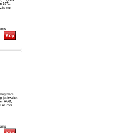
c, Engelsk
an 1971.
Läs mer
moms
 högtalare
ljudkvalitet,
ter RGB,
Läs mer
moms