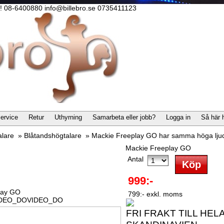
lla! 08-6400880 info@billebro.se 0735411123
ervice
Retur
Uthyrning
Samarbeta eller jobb?
Logga in
Så här 
alare
»
Blåtandshögtalare
»
Mackie Freeplay GO har samma höga ljud
Mackie Freeplay GO
Antal
999:-
lay GO
799:- exkl. moms
IDEO_DOVIDEO_DO
FRI FRAKT TILL HEL