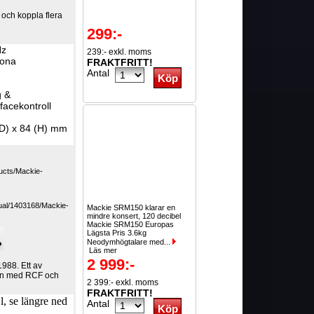
och koppla flera
299:-
Hz
239:- exkl. moms
hona
FRAKTFRITT!
Antal
g &
facekontroll
(D) x 84 (H) mm
ucts/Mackie-
ual/1403168/Mackie-
Mackie SRM150 klarar en
mindre konsert, 120 decibel
Mackie SRM150 Europas
Lägsta Pris 3.6kg
Neodymhögtalare med...
Läs mer
2 999:-
988. Ett av
en med RCF och
2 399:- exkl. moms
FRAKTFRITT!
, se längre ned
Antal