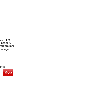
g med EQ,
b basar, 6
stärkare med
eo-ingå...
moms