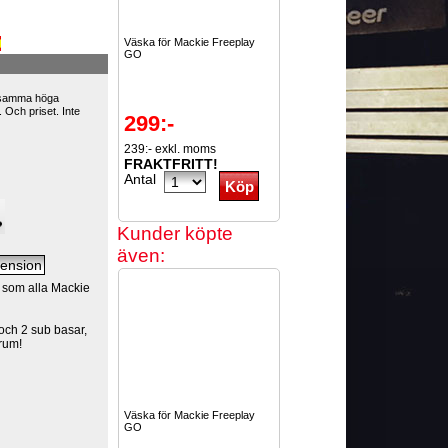
Väska för Mackie Freeplay
GO
 samma höga
 Och priset. Inte
299:-
239:- exkl. moms
FRAKTFRITT!
Antal
Kunder köpte
även:
t som alla Mackie
 och 2 sub basar,
srum!
Väska för Mackie Freeplay
GO