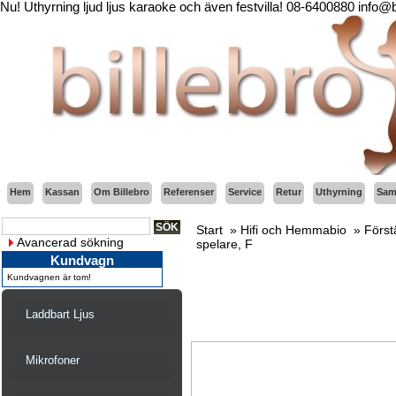
Nu! Uthyrning ljud ljus karaoke och även festvilla! 08-6400880 info@
Hem
Kassan
Om Billebro
Referenser
Service
Retur
Uthyrning
Sama
Start
»
Hifi och Hemmabio
»
Först
Avancerad sökning
spelare, F
Kundvagn
Kundvagnen är tom!
Laddbart Ljus
Mikrofoner