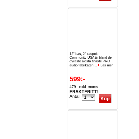
12" bas, 2" talspole.
Community USA är bland de
dyraste äldsta finaste PRO
audio fabrikaten ...
Läs mer
599:-
479:- exkl. moms
FRAKTFRITT!
Antal