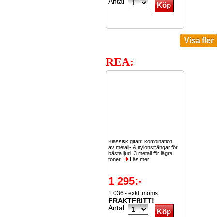
Antal
REA:
Klassisk gitarr, kombination
av metall- & nylonsträngar för
bästa ljud. 3 metall för lägre
toner...
Läs mer
1 295:-
1 036:- exkl. moms
FRAKTFRITT!
Antal