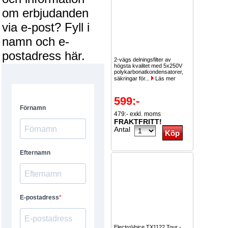
om erbjudanden
via e-post? Fyll i
namn och e-
postadress här.
2-vägs delningsfilter av
högsta kvalitet med 5x250V
polykarbonatkondensatorer,
säkringar för...
Läs mer
599:-
479:- exkl. moms
FRAKTFRITT!
Antal
ElectroVoice TX1122 Tour -