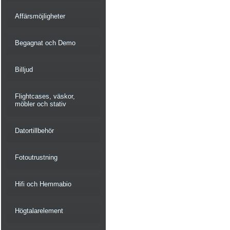
Affärsmöjligheter
Begagnat och Demo
Billjud
Flightcases, väskor,
möbler och stativ
Datortillbehör
Fotoutrustning
Hifi och Hemmabio
Högtalarelement