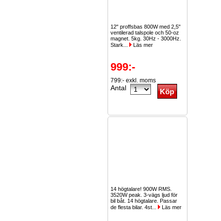
12" proffsbas 800W med 2,5"
ventilerad talspole och 50-oz
magnet. 5kg. 30Hz - 3000Hz.
Stark...
Läs mer
999:-
799:- exkl. moms
Antal
14 högtalare! 900W RMS.
3520W peak. 3-vägs ljud för
bil båt. 14 högtalare. Passar
de flesta bilar. 4st...
Läs mer