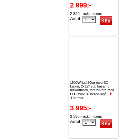
2 999:-
2 399:- exkl. moms
Antal
1500W ljud 30kg med EQ,
kablar, 2x12" sub basar, 6
diskanthorn, förstärkare med
LED-front, 4 stereo-ingå...
Läs mer
3 995:-
3 196:- exkl. moms
Antal