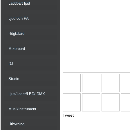
Laddbart ljud
Ljud och PA
Högtalare
Mixerbord
DJ
Studio
Ljus/Laser/LED/ DMX
Musikinstrument
Tweet
Uthyrning