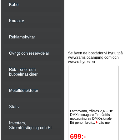
Kabel
Karaoke
Reklamskyltar
Övrigt och reservdelar
Se även de bostäder vi hyr ut på
www.ramsjocamping.com och
www.uthyres.eu
Rök-, snö- och
bubbelmaskiner
Metalldetektorer
Stativ
Lättanvänd, trådlös 2,4 GHz
DMX mottagare för trådlös
mottagning av DMX-signaler.
Inverters,
Ett genombrott...
Läs mer
Strömförsörjning och El
699:-