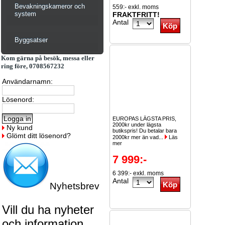
Bevakningskameror och
559:- exkl. moms
system
FRAKTFRITT!
Antal
Byggsatser
Kom gärna på besök, messa eller
ring före, 0708567232
Användarnamn:
Lösenord:
EUROPAS LÄGSTA PRIS,
2000kr under lägsta
Ny kund
butikspris! Du betalar bara
Glömt ditt lösenord?
2000kr mer än vad...
Läs
mer
7 999:-
6 399:- exkl. moms
Antal
Nyhetsbrev
Vill du ha nyheter
och information