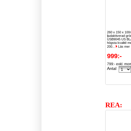
260 x 150 x 10
ljudaktiverad grö
USB9045 US BL
högsta kvalité m
200...
Läs mer
999:-
799:- exkl. mo
Antal
REA: