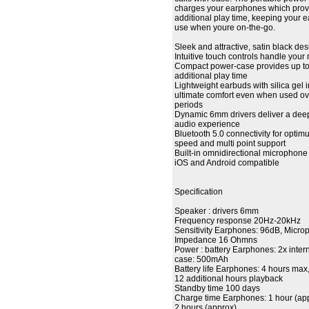
charges your earphones which prov
additional play time, keeping your 
use when youre on-the-go.
Sleek and attractive, satin black de
Intuitive touch controls handle your
Compact power-case provides up to
additional play time
Lightweight earbuds with silica gel 
ultimate comfort even when used o
periods
Dynamic 6mm drivers deliver a dee
audio experience
Bluetooth 5.0 connectivity for opti
speed and multi point support
Built-in omnidirectional microphone 
iOS and Android compatible
Specification
Speaker : drivers 6mm
Frequency response 20Hz-20kHz
Sensitivity Earphones: 96dB, Micr
Impedance 16 Ohmns
Power : battery Earphones: 2x inte
case: 500mAh
Battery life Earphones: 4 hours max
12 additional hours playback
Standby time 100 days
Charge time Earphones: 1 hour (ap
2 hours (approx)