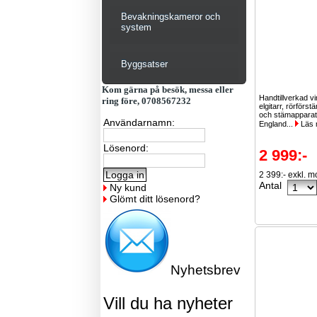
Bevakningskameror och
system
Byggsatser
Kom gärna på besök, messa eller
Handtillverkad v
ring före, 0708567232
elgitarr, rörförs
och stämapparat. 
Användarnamn:
England...
Läs 
Lösenord:
2 999:-
2 399:- exkl. 
Antal
Ny kund
Glömt ditt lösenord?
Nyhetsbrev
Vill du ha nyheter