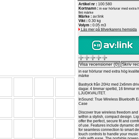
Artikel nr :
100.580
Kortnamn :
in ear hörlurar med extra h
fint märke
Märke :
av:link
Vikt :
0.30 kg
Volym :
0.05 m3
Läs mer på tillverkarens hemsida
in ear hörlurar med extra hög kvalitet
märke
Bastryck från 20Hz med 2x6mm dri
dagar. 4 timmar speltid, 16 timmar
LJUDKVALITET.
InSound: True Wireless Bluetooth 
Case
Discover true wireless freedom an
within a stylish, compact design. L
offer the perfect, secure fit and comf
of use. Features include dynamic dri
for seamless connection to smart de
touch controls to handle your music
calls with ease. The portable power