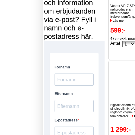
och information
Vestax VR-7 STY
om erbjudanden
nål producerar 
med bredare
frekvensomfång.
via e-post? Fyll i
Läs mer
namn och e-
599:-
postadress här.
479:- exkl. mo
Antal
Elgitarr al/lönn s
singlecoil mikrof
reglage: volym- 
tonkontroller...
1 299:-