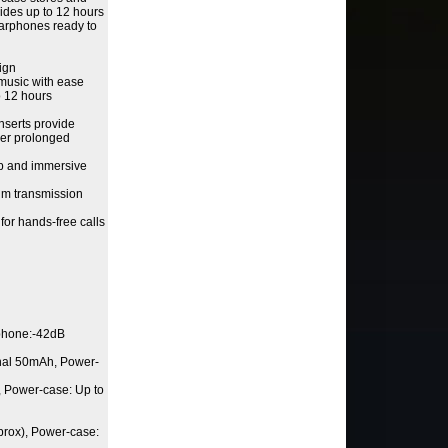
ides up to 12 hours
earphones ready to
sign
 music with ease
 12 hours
inserts provide
ver prolonged
p and immersive
mum transmission
for hands-free calls
ophone:-42dB
rnal 50mAh, Power-
, Power-case: Up to
prox), Power-case: