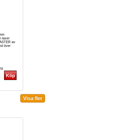
0mm
n laser
ASTER av
ed över
ms