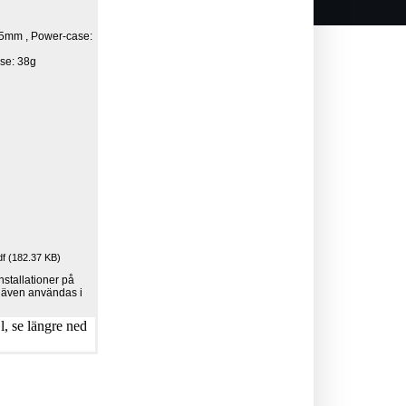
15mm , Power-case:
se: 38g
 (182.37 KB)
installationer på
an även användas i
, se längre ned