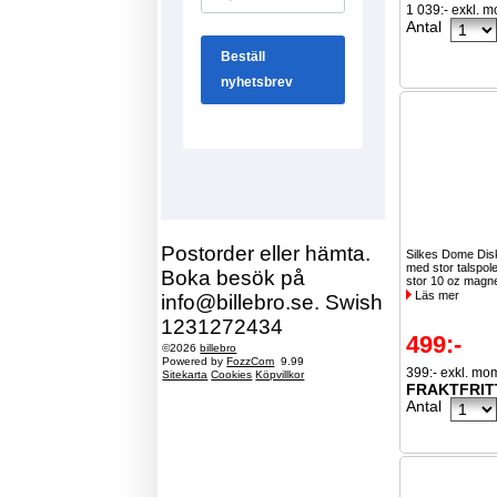
1 039:- exkl. 
Antal
Postorder eller hämta.
Silkes Dome Dis
med stor talspol
Boka besök på
stor 10 oz magne
Läs mer
info@billebro.se. Swish
1231272434
499:-
©2026
billebro
Powered by
FozzCom
9.99
399:- exkl. mo
Sitekarta
Cookies
Köpvillkor
FRAKTFRIT
Antal