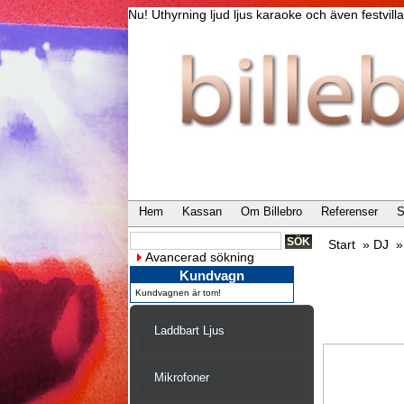
Nu! Uthyrning ljud ljus karaoke och även festvi
Hem
Kassan
Om Billebro
Referenser
S
Start
»
DJ
Avancerad sökning
Kundvagn
Kundvagnen är tom!
Laddbart Ljus
Mikrofoner