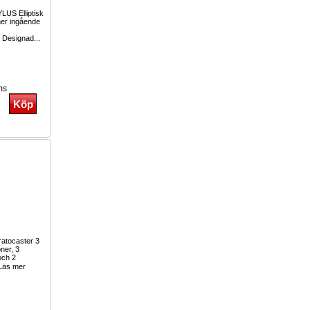
LUS Elliptisk
mer ingående
 Designad...
ms
tratocaster 3
oner, 3
och 2
Läs mer