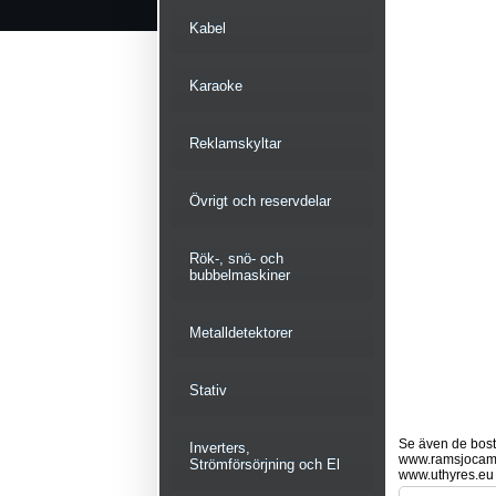
Kabel
Karaoke
Reklamskyltar
Övrigt och reservdelar
Rök-, snö- och
bubbelmaskiner
Metalldetektorer
Stativ
Se även de bostä
Inverters,
www.ramsjocam
Strömförsörjning och El
www.uthyres.eu