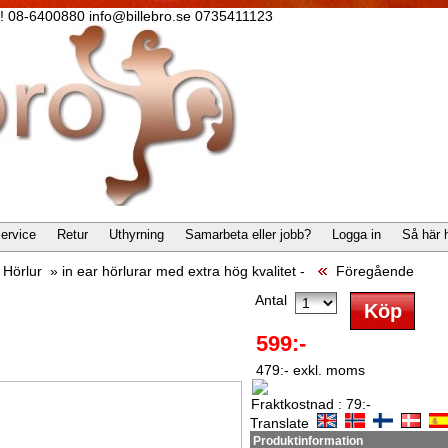
lla! 08-6400880 info@billebro.se 0735411123
ervice
Retur
Uthyrning
Samarbeta eller jobb?
Logga in
Så här 
»
Hörlur
»
in ear hörlurar med extra hög kvalitet -
Föregående
Antal
599:-
479:- exkl. moms
Fraktkostnad : 79:-
Translate
Produktinformation