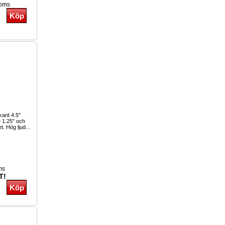
moms
kant 4.5"
e 1.25" och
t. Hög ljud...
ms
T!