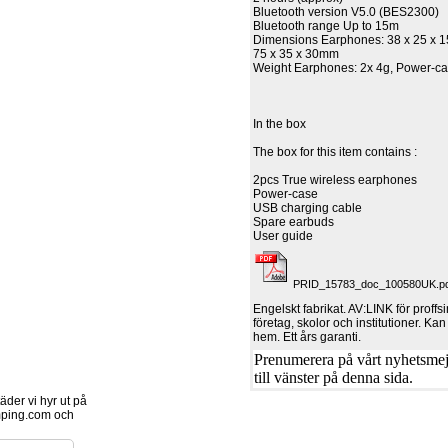
Bluetooth version V5.0 (BES2300)
Bluetooth range Up to 15m
Dimensions Earphones: 38 x 25 x 
75 x 35 x 30mm
Weight Earphones: 2x 4g, Power-ca
In the box
The box for this item contains :
2pcs True wireless earphones
Power-case
USB charging cable
Spare earbuds
User guide
PRID_15783_doc_100580UK.pdf
Engelskt fabrikat. AV:LINK för proffs
företag, skolor och institutioner. K
hem. Ett års garanti.
Prenumerera på vårt nyhetsmejl
till vänster på denna sida.
der vi hyr ut på
ping.com och