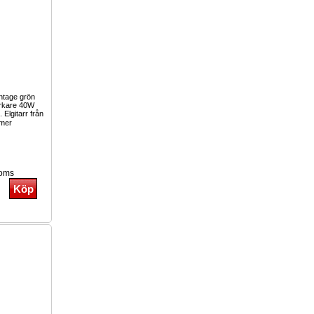
intage grön
tärkare 40W
Elgitarr från
mer
moms