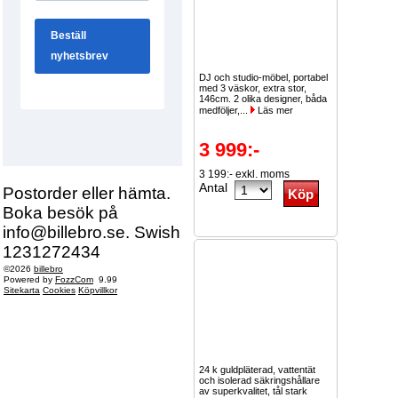
DJ och studio-möbel, portabel
med 3 väskor, extra stor,
146cm. 2 olika designer, båda
medföljer,...
Läs mer
3 999:-
3 199:- exkl. moms
Antal
Postorder eller hämta.
Boka besök på
info@billebro.se. Swish
1231272434
©2026
billebro
Powered by
FozzCom
9.99
Sitekarta
Cookies
Köpvillkor
24 k guldpläterad, vattentät
och isolerad säkringshållare
av superkvalitet, tål stark