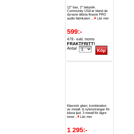
12" bas, 2" talspole.
Community USA är bland de
dyraste äldsta finaste PRO
audio fabrikaten ...
Läs mer
599:-
479:- exkl. moms
FRAKTFRITT!
Antal
Klassisk gitarr, kombination
av metall- & nylonsträngar för
bästa ljud. 3 metall för lägre
toner...
Läs mer
1 295:-