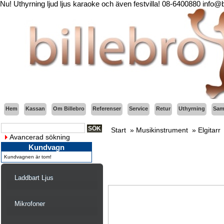
Nu! Uthyrning ljud ljus karaoke och även festvilla! 08-6400880 info@
Hem
Kassan
Om Billebro
Referenser
Service
Retur
Uthyrning
Sama
Start
»
Musikinstrument
»
Elgitarr
Avancerad sökning
Kundvagn
Kundvagnen är tom!
Laddbart Ljus
Mikrofoner