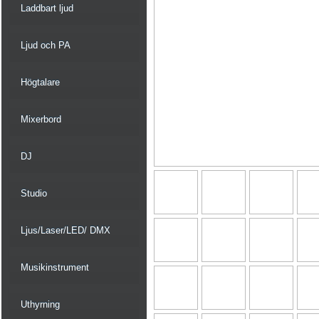
Laddbart ljud
Ljud och PA
Högtalare
Mixerbord
DJ
Studio
Ljus/Laser/LED/ DMX
Musikinstrument
Uthyrning