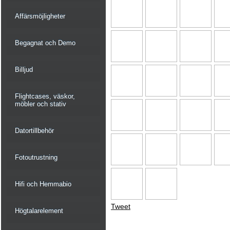
Affärsmöjligheter
Begagnat och Demo
Billjud
Flightcases, väskor,
möbler och stativ
Datortillbehör
Fotoutrustning
Hifi och Hemmabio
Tweet
Högtalarelement