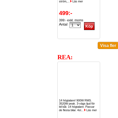
ström,...
Läs mer
499:-
399:- exkl. moms
Antal
REA:
14 högtalare! 900W RMS.
3520W peak. 3-vägs ljud för
bil båt. 14 högtalare. Passar
de flesta bilar. 4st...
Läs mer