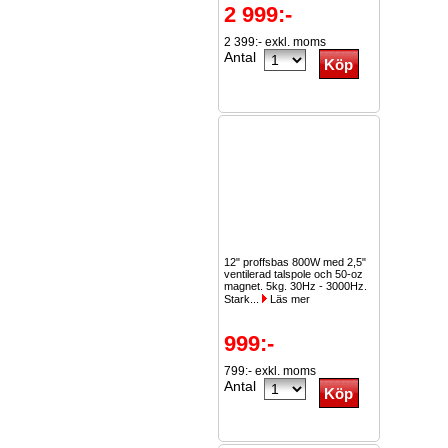
2 999:-
2 399:- exkl. moms
Antal
12" proffsbas 800W med 2,5"
ventilerad talspole och 50-oz
magnet. 5kg. 30Hz - 3000Hz.
Stark...
Läs mer
999:-
799:- exkl. moms
Antal