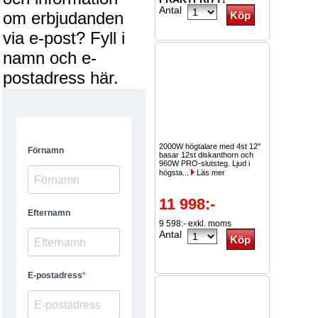
Antal
om erbjudanden
via e-post? Fyll i
namn och e-
postadress här.
2000W högtalare med 4st 12"
basar 12st diskanthorn och
960W PRO-slutsteg. Ljud i
högsta...
Läs mer
11 998:-
9 598:- exkl. moms
Antal