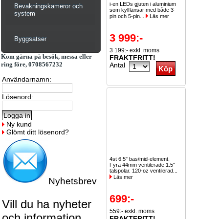
i-en LEDs gjuten i aluminium
Bevakningskameror och
som kylflänsar med både 3-
system
pin och 5-pin...
Läs mer
3 999:-
Byggsatser
3 199:- exkl. moms
Kom gärna på besök, messa eller
FRAKTFRITT!
ring före, 0708567232
Antal
Användarnamn:
Lösenord:
Ny kund
Glömt ditt lösenord?
4st 6.5" bas/mid-element.
Fyra 44mm ventilerade 1.5"
talspolar. 120-oz ventilerad...
Läs mer
Nyhetsbrev
699:-
Vill du ha nyheter
559:- exkl. moms
och information
FRAKTFRITT!