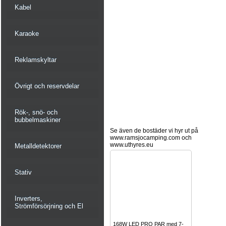
Kabel
Karaoke
Reklamskyltar
Övrigt och reservdelar
Rök-, snö- och
bubbelmaskiner
Se även de bostäder vi hyr ut på
www.ramsjocamping.com och
www.uthyres.eu
Metalldetektorer
Stativ
Inverters,
Strömförsörjning och El
168W LED PRO PAR med 7-