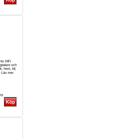
ts HiFi
gtalare och
k, hem, bil,
Läs mer
ms