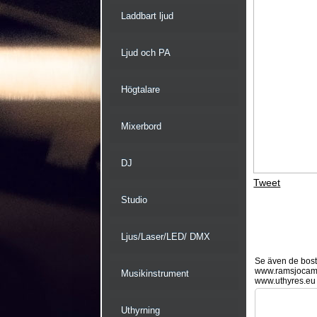
Laddbart ljud
Ljud och PA
Högtalare
Mixerbord
DJ
Tweet
Studio
Ljus/Laser/LED/ DMX
Se även de bostä
www.ramsjocam
Musikinstrument
www.uthyres.eu
Uthyrning