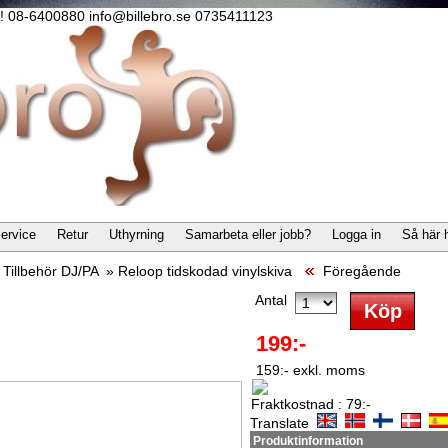
lla! 08-6400880 info@billebro.se 0735411123
ervice
Retur
Uthyrning
Samarbeta eller jobb?
Logga in
Så här 
»
Tillbehör DJ/PA
»
Reloop tidskodad vinylskiva
Föregående
Antal
199:-
159:- exkl. moms
Fraktkostnad : 79:-
Translate
Produktinformation