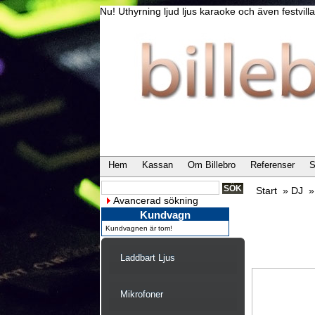
Nu! Uthyrning ljud ljus karaoke och även festvi
Hem
Kassan
Om Billebro
Referenser
S
Start
»
DJ
Avancerad sökning
Kundvagn
Kundvagnen är tom!
Laddbart Ljus
Mikrofoner