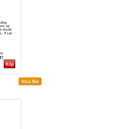
 sång,
nt, tal,
p-skydd,
a...
Läs
ms
T!