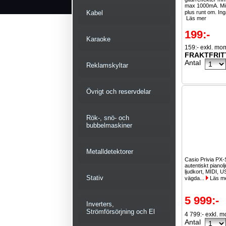
max 1000mA. Min
Kabel
plus runt om. In
Läs mer
199:-
Karaoke
159:- exkl. mo
FRAKTFRIT
Antal
Reklamskyltar
Övrigt och reservdelar
Rök-, snö- och
bubbelmaskiner
Metalldetektorer
Casio Privia PX
autentiskt pianolj
ljudkort, MIDI, U
Stativ
vägda...
Läs m
5 999:-
Inverters,
Strömförsörjning och El
4 799:- exkl. 
Antal