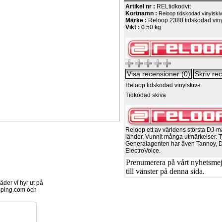
Artikel nr :
RELtidkodvit
Kortnamn :
Reloop tidskodad vinylski
Märke :
Reloop 2380 tidskodad vin
Vikt :
0.50 kg
Reloop tidskodad vinylskiva
Tidkodad skiva
Reloop ett av världens största DJ-m
länder. Vunnit många utmärkelser. T
Generalagenten har även Tannoy, 
ElectroVoice.
Prenumerera på vårt nyhetsmejl
till vänster på denna sida.
der vi hyr ut på
ping.com och