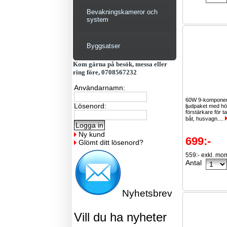
Bevakningskameror och
system
Byggsatser
Kom gärna på besök, messa eller
ring före, 0708567232
Användarnamn:
60W 9-komponen
Lösenord:
ljudpaket med hö
förstärkare för ta
båt, husvagn....
Ny kund
699:-
Glömt ditt lösenord?
559:- exkl. mo
Antal
Nyhetsbrev
Vill du ha nyheter