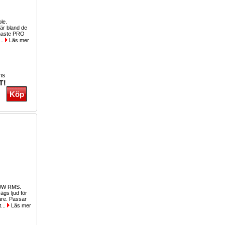
ole.
r bland de
inaste PRO
...
Läs mer
ms
T!
00W RMS.
gs ljud för
lare. Passar
t...
Läs mer