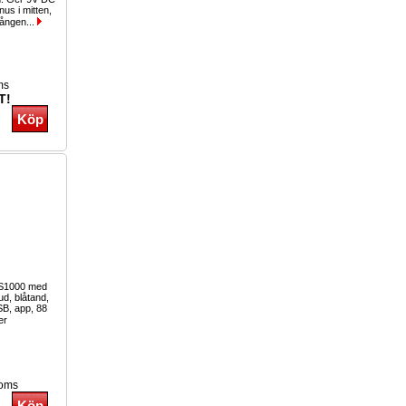
us i mitten,
gången...
ms
T!
-S1000 med
ud, blåtand,
SB, app, 88
er
moms