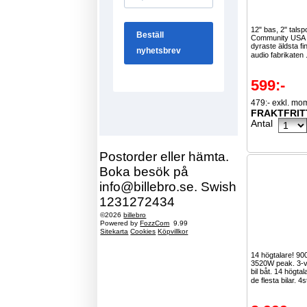
12" bas, 2" talsp
Community USA ä
dyraste äldsta f
audio fabrikaten 
599:-
479:- exkl. mo
FRAKTFRIT
Antal
Postorder eller hämta.
Boka besök på
info@billebro.se. Swish
1231272434
©2026
billebro
Powered by
FozzCom
9.99
Sitekarta
Cookies
Köpvillkor
14 högtalare! 9
3520W peak. 3-vä
bil båt. 14 högta
de flesta bilar. 4s