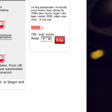
va
14.5kg laptopstativ i kromstål,
ylskiva
extra heavy duty, inköpt för
796kr plus moms, legat i vårt
lager sedan 2008, säljes utan
vinst...
Läs mer
999:-
799:- exkl. moms
Antal
ärken. Finns i 88
ysk superkvalitet.
Dynacord,
, se längre ned