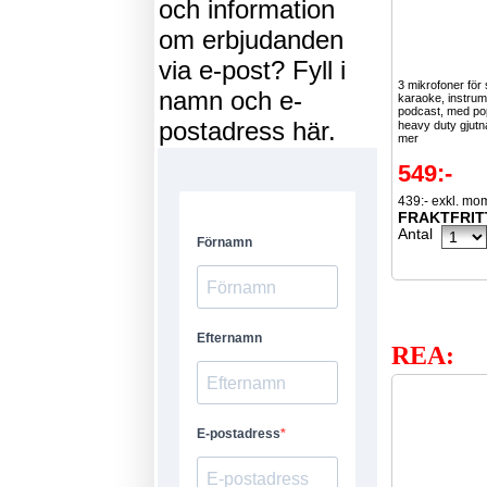
och information
om erbjudanden
via e-post? Fyll i
3 mikrofoner för
namn och e-
karaoke, instrume
podcast, med po
postadress här.
heavy duty gjutn
mer
549:-
439:- exkl. mo
FRAKTFRIT
Antal
REA: