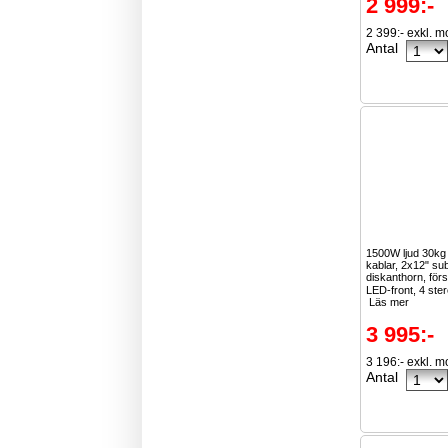
2 999:-
2 399:- exkl. 
Antal
1500W ljud 30k
kablar, 2x12" su
diskanthorn, för
LED-front, 4 ster
Läs mer
3 995:-
3 196:- exkl. 
Antal