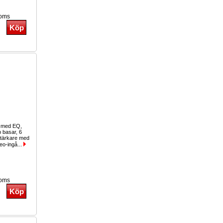
moms
g med EQ,
b basar, 6
stärkare med
eo-ingå...
moms