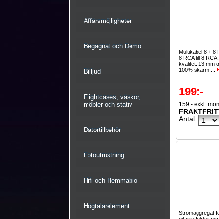
Affärsmöjligheter
Begagnat och Demo
Multikabel 8 + 8
8 RCA till 8 RCA
kvalitet. 13 mm 
100% skärm....
Billjud
199:-
Flightcases, väskor,
möbler och stativ
159:- exkl. mo
FRAKTFRIT
Antal
Datortillbehör
Fotoutrustning
Hifi och Hemmabio
Högtalarelement
Strömaggregat f
gitarreffekter 