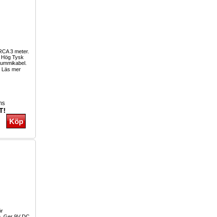
 RCA 3 meter.
. Hög Tysk
gummikabel.
Läs mer
ms
T!
ör
mm. Ger 9V DC